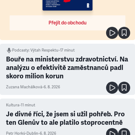
Přejít do obchodu
Podcasty
:
Výtah Respektu
•
17 minut
Bouře na ministerstvu zdravotnictví. Na
analýzu o efektivitě zaměstnanců padl
skoro milion korun
Zuzana Machálková
•
6. 8. 2026
Kultura
•
11
minut
Je divné říci, že jsem si užil pohřeb. Pro
ten Glenův to ale platilo stoprocentně
Petr Horký
•
Dublin
•
6. 8. 2026