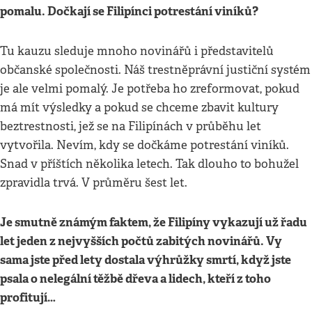
pomalu. Dočkají se Filipínci potrestání viníků?
Tu kauzu sleduje mnoho novinářů i představitelů
občanské společnosti. Náš trestněprávní justiční systém
je ale velmi pomalý. Je potřeba ho zreformovat, pokud
má mít výsledky a pokud se chceme zbavit kultury
beztrestnosti, jež se na Filipínách v průběhu let
vytvořila. Nevím, kdy se dočkáme potrestání viníků.
Snad v příštích několika letech. Tak dlouho to bohužel
zpravidla trvá. V průměru šest let.
Je smutně známým faktem, že Filipíny vykazují už řadu
let jeden z nejvyšších počtů zabitých novinářů. Vy
sama jste před lety dostala výhrůžky smrtí, když jste
psala o nelegální těžbě dřeva a lidech, kteří z toho
profitují…