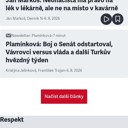
Ján Markoš: Neonacista má právo na
lék v lékárně, ale ne na místo v kavárně
Ján Markoš
,
Denník N
•
6. 8. 2026
Newsletter
:
Plamínková
•
7
minut
Plamínková: Boj o Senát odstartoval,
Vávrovci versus vláda a další Turkův
hvězdný týden
Kristýna Jelínková
,
František Trojan
•
6. 8. 2026
Načíst další články
Respekt