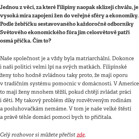
Jednou z věcí, za které Filipíny naopak sklízejí chválu, je
vysoká míra zapojení žen do veřejné sféry a ekonomiky.
Podle žebříčku sestavovaného každoročně odborníky
Světového ekonomického fóra jim celosvětově patří
osmá příčka. Čím to?
Naše společnost je a vždy byla matriarchální. Dokonce
i naši politici velmi lpí na svých matkách. Filipínské
ženy toho hodně zvládnou taky proto, že mají oporu
v tradičním systému pomocnic v domácnosti. V Americe
to mají ženy mnohem těžší, pokud chtějí zvládat práci
i děti. My takový problém díky rozvětveným rodinám
a posluhovačkám nemáme. V tom je naše velké štěstí
a právě téhle domácí pomoci bych to přičítala.
Celý rozhovor si můžete přečíst
zde
.