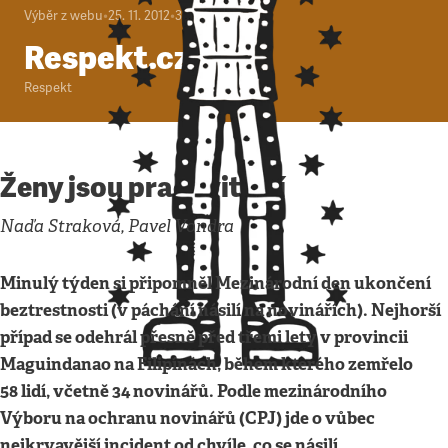
Výběr z webu
•
25. 11. 2012
•
3
minuty
Respekt.cz
Respekt
Ženy jsou pracovitější
Naďa Straková, Pavel Vondra
Minulý týden si připomněl Mezinárodní den ukončení
beztrestnosti (v páchání násilí na novinářích). Nejhorší
případ se odehrál přesně před třemi lety v provincii
Maguindanao na Filipínách, během kterého zemřelo
58 lidí, včetně 34 novinářů. Podle mezinárodního
Výboru na ochranu novinářů (CPJ) jde o vůbec
nejkrvavější incident od chvíle, co se násilí