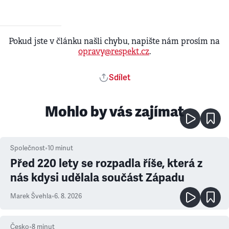
Pokud jste v článku našli chybu, napište nám prosím na
opravy@respekt.cz
.
Sdílet
Mohlo by vás zajímat
Společnost
•
10
minut
Před 220 lety se rozpadla říše, která z
nás kdysi udělala součást Západu
Marek Švehla
•
6. 8. 2026
Česko
•
8
minut