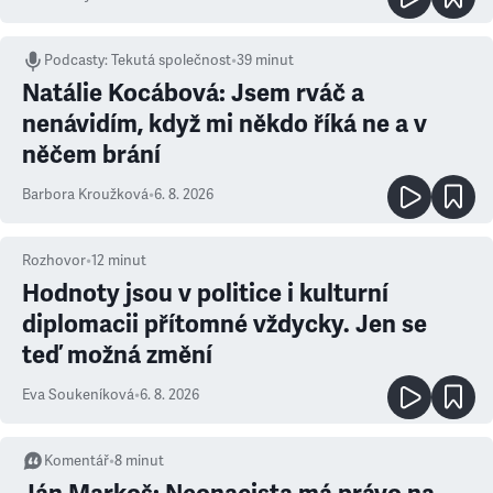
Podcasty
:
Tekutá společnost
•
39 minut
Natálie Kocábová: Jsem rváč a
nenávidím, když mi někdo říká ne a v
něčem brání
Barbora Kroužková
•
6. 8. 2026
Rozhovor
•
12
minut
Hodnoty jsou v politice i kulturní
diplomacii přítomné vždycky. Jen se
teď možná změní
Eva Soukeníková
•
6. 8. 2026
Komentář
•
8
minut