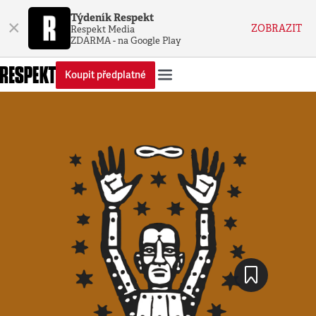
Týdeník Respekt
×
ZOBRAZIT
Respekt Media
ZDARMA - na Google Play
Koupit předplatné