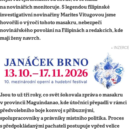
na novinářích monitoruje. S legendou filipínské
investigativní novinařiny Marites Vitugovou jsme
hovořili o výročí tohoto masakru, nebezpečí
novinářského povolání na Filipínách a redakcích, kde
mají ženy navrch.
↓ INZERCE
Jsou to už tři roky, co svět šokovala zpráva o masakru
v provincii Maguindanao, kde útočníci přepadli v rámci
předvolebního boje konvoj s příbuznými,
spolupracovníky a právníky místního politika. Proces
s předpokládanými pachateli postupuje vpřed velice