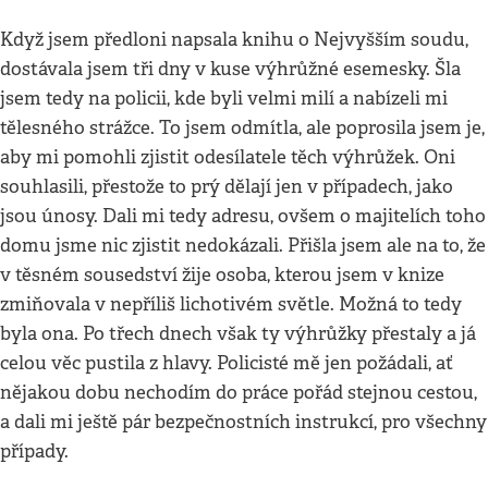
Když jsem předloni napsala knihu o Nejvyšším soudu,
dostávala jsem tři dny v kuse výhrůžné esemesky. Šla
jsem tedy na policii, kde byli velmi milí a nabízeli mi
tělesného strážce. To jsem odmítla, ale poprosila jsem je,
aby mi pomohli zjistit odesílatele těch výhrůžek. Oni
souhlasili, přestože to prý dělají jen v případech, jako
jsou únosy. Dali mi tedy adresu, ovšem o majitelích toho
domu jsme nic zjistit nedokázali. Přišla jsem ale na to, že
v těsném sousedství žije osoba, kterou jsem v knize
zmiňovala v nepříliš lichotivém světle. Možná to tedy
byla ona. Po třech dnech však ty výhrůžky přestaly a já
celou věc pustila z hlavy. Policisté mě jen požádali, ať
nějakou dobu nechodím do práce pořád stejnou cestou,
a dali mi ještě pár bezpečnostních instrukcí, pro všechny
případy.