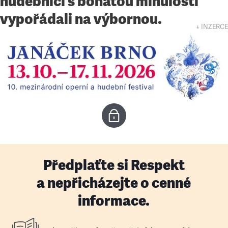
hudebníci s bohatou minulostí
vypořádali na výbornou.
↓ INZERCE
Předplaťte si Respekt
a nepřicházejte o cenné
informace.