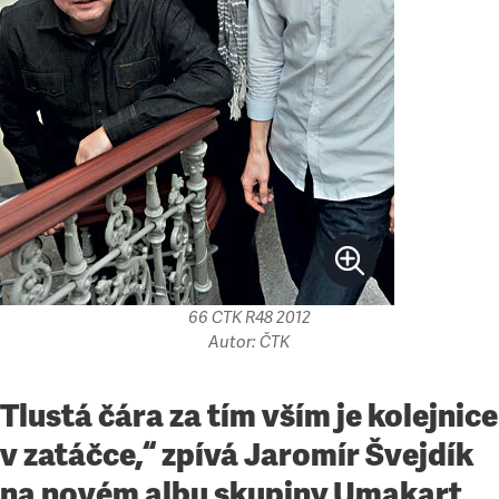
66 CTK R48 2012
Autor: ČTK
Tlustá čára za tím vším je kolejnice
v zatáčce,“ zpívá Jaromír Švejdík
na novém albu skupiny Umakart