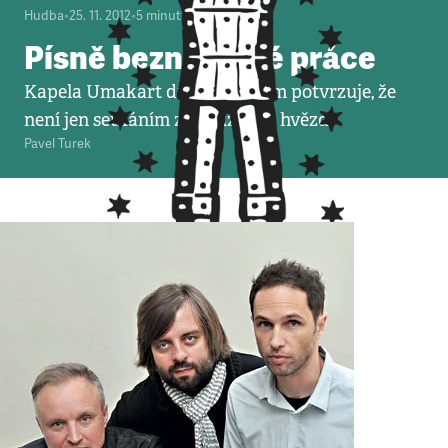
Hudba
•
25. 11. 2012
•
5
minut
Písně beznadějné práce
Kapela Umakart druhým albem potvrzuje, že
není jen setkáním zasloužilých hvězd
Pavel Turek