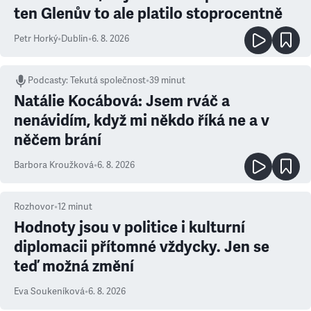
ten Glenův to ale platilo stoprocentně
Petr Horký
•
Dublin
•
6. 8. 2026
Podcasty
:
Tekutá společnost
•
39 minut
Natálie Kocábová: Jsem rváč a
nenávidím, když mi někdo říká ne a v
něčem brání
Barbora Kroužková
•
6. 8. 2026
Rozhovor
•
12
minut
Hodnoty jsou v politice i kulturní
diplomacii přítomné vždycky. Jen se
teď možná změní
Eva Soukeníková
•
6. 8. 2026