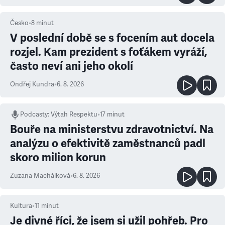
Česko
•
8
minut
V poslední době se s focením aut docela
rozjel. Kam prezident s foťákem vyráží,
často neví ani jeho okolí
Ondřej Kundra
•
6. 8. 2026
Podcasty
:
Výtah Respektu
•
17 minut
Bouře na ministerstvu zdravotnictví. Na
analýzu o efektivitě zaměstnanců padl
skoro milion korun
Zuzana Machálková
•
6. 8. 2026
Kultura
•
11
minut
Je divné říci, že jsem si užil pohřeb. Pro