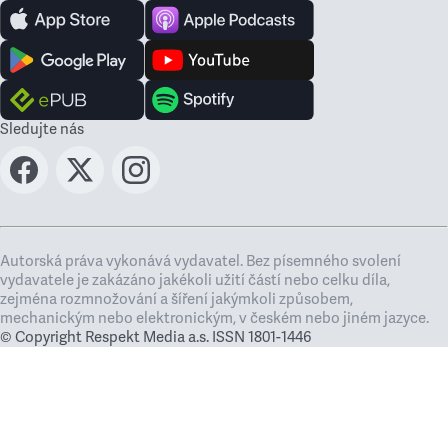
Sledujte nás
Autorská práva vykonává vydavatel. Bez písemného svolení
vydavatele je zakázáno jakékoli užití částí nebo celku díla,
zejména rozmnožování a šíření jakýmkoli způsobem,
mechanickým nebo elektronickým, v českém nebo jiném jazyce.
© Copyright Respekt Media a.s. ISSN 1801-1446