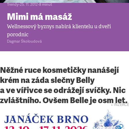
Trendy
•
25. 11. 2012
•
8
minut
Mimi má masáž
Wellnessový byznys nabírá klientelu u dveří
porodnic
Dagmar Školoudová
Něžné ruce kosmetičky nanášejí
krém na záda slečny Belly
a ve vířivce se odrážejí svíčky. Nic
zvláštního. Ovšem Belle je osm let.
↓ INZERCE