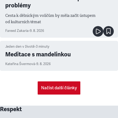
problémy
Cesta k dělnickým voličům by měla začít ústupem
od kulturních témat
Fareed Zakaria
•
9. 8. 2026
Jeden den v životě
•
3
minuty
Meditace s mandelinkou
Kateřina Švermová
•
9. 8. 2026
Načíst další články
Respekt