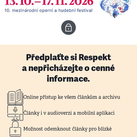
Předplaťte si Respekt
a nepřicházejte o cenné
informace.
Online přístup ke všem článkům a archivu
Články i v audioverzi a mobilní aplikaci
Možnost odemknout články pro blízké