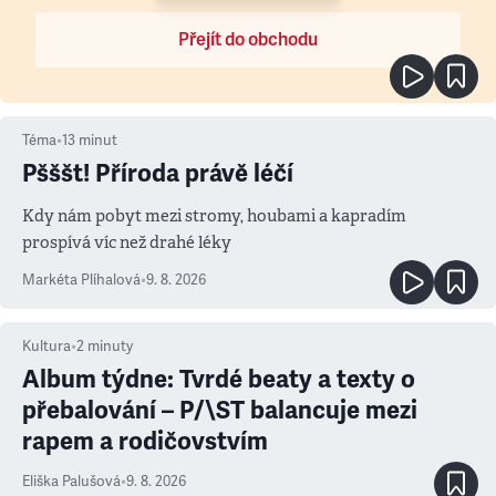
Přejít do obchodu
Téma
•
13
minut
Pšššt! Příroda právě léčí
Kdy nám pobyt mezi stromy, houbami a kapradím
prospívá víc než drahé léky
Markéta Plíhalová
•
9. 8. 2026
Kultura
•
2
minuty
Album týdne: Tvrdé beaty a texty o
přebalování – P/\ST balancuje mezi
rapem a rodičovstvím
Eliška Palušová
•
9. 8. 2026