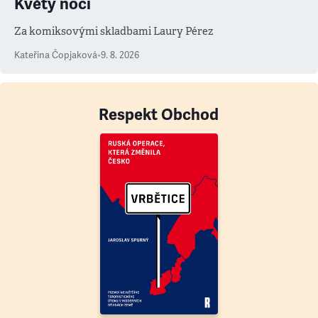
Květy noci
Za komiksovými skladbami Laury Pérez
Kateřina Čopjaková
•
9. 8. 2026
Respekt Obchod