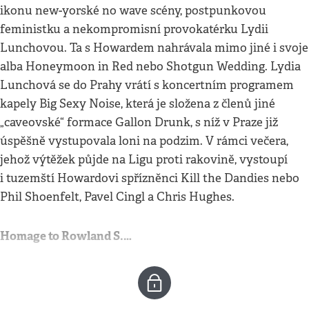
ikonu new-yorské no wave scény, postpunkovou
feministku a nekompromisní provokatérku Lydii
Lunchovou. Ta s Howardem nahrávala mimo jiné i svoje
alba Honeymoon in Red nebo Shotgun Wedding. Lydia
Lunchová se do Prahy vrátí s koncertním programem
kapely Big Sexy Noise, která je složena z členů jiné
„caveovské“ formace Gallon Drunk, s níž v Praze již
úspěšně vystupovala loni na podzim. V rámci večera,
jehož výtěžek půjde na Ligu proti rakovině, vystoupí
i tuzemští Howardovi spřízněnci Kill the Dandies nebo
Phil Shoenfelt, Pavel Cingl a Chris Hughes.
Homage to Rowland S.…