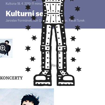
Kultura
•
18. 4. 2010
•
11
minut
Kulturní servis
Jaroslav Formánek
,
Jan Gregor
,
Jan H. Vitvar
,
Pavel Turek
Autor: Respekt
KONCERTY