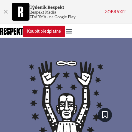
Týdeník Respekt
×
ZOBRAZIT
Respekt Media
ZDARMA - na Google Play
Koupit předplatné