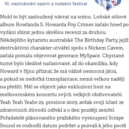
Mohl to být zasloužený návrat na scénu. Loňské sólové
album Rowlanda S. Howarda Pop Crimes začalo hned po
vydání sbírat jednu skvělou recenzi za druhou.
Někdejšího kytaristu australské The Birthday Party, jejíž
destruktivní charakter utvářel spolu s Nickem Cavem,
začala pomalu objevovat generace MySpace. Chystané
turné bylo ideálně načasované, až do okamžiku, kdy
Howard v říjnu přiznal, že má vážně nemocná játra,
a pokud se nedočká transplantace, nemá velkou naději
na přežití. Měl se objevit jako exkluzivní host na
melbournském koncertu svých velkých obdivovatelů
Yeah Yeah Yeahs 29. prosince 2009, avšak svoji účast ze
zdravotních důvodů odřekl a o den později zemřel.
Pořadatelé plánovaného pražského vystoupení Scrape
Sound se rozhodli datum podržet a pozvali k jeho poctě