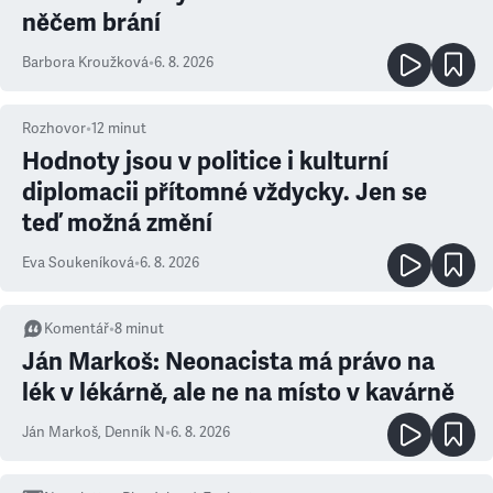
něčem brání
Barbora Kroužková
•
6. 8. 2026
Rozhovor
•
12
minut
Hodnoty jsou v politice i kulturní
diplomacii přítomné vždycky. Jen se
teď možná změní
Eva Soukeníková
•
6. 8. 2026
Komentář
•
8
minut
Ján Markoš: Neonacista má právo na
lék v lékárně, ale ne na místo v kavárně
Ján Markoš
,
Denník N
•
6. 8. 2026