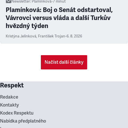
Newsletter
:
Plamínková
•
7
minut
Plamínková: Boj o Senát odstartoval,
Vávrovci versus vláda a další Turkův
hvězdný týden
Kristýna Jelínková
,
František Trojan
•
6. 8. 2026
Načíst další články
Respekt
Redakce
Kontakty
Kodex Respektu
Nabídka předplatného