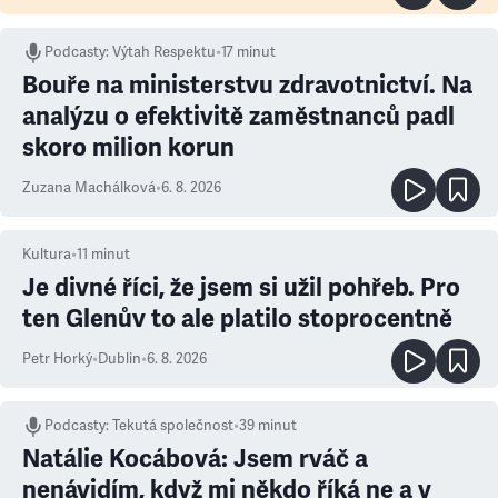
Podcasty
:
Výtah Respektu
•
17 minut
Bouře na ministerstvu zdravotnictví. Na
analýzu o efektivitě zaměstnanců padl
skoro milion korun
Zuzana Machálková
•
6. 8. 2026
Kultura
•
11
minut
Je divné říci, že jsem si užil pohřeb. Pro
ten Glenův to ale platilo stoprocentně
Petr Horký
•
Dublin
•
6. 8. 2026
Podcasty
:
Tekutá společnost
•
39 minut
Natálie Kocábová: Jsem rváč a
nenávidím, když mi někdo říká ne a v