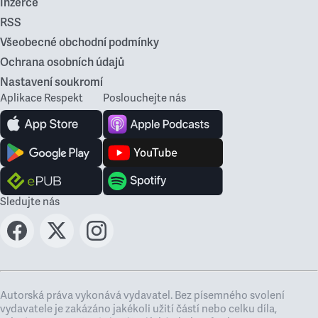
Inzerce
RSS
Všeobecné obchodní podmínky
Ochrana osobních údajů
Nastavení soukromí
Aplikace Respekt
Poslouchejte nás
Sledujte nás
Autorská práva vykonává vydavatel. Bez písemného svolení
vydavatele je zakázáno jakékoli užití částí nebo celku díla,