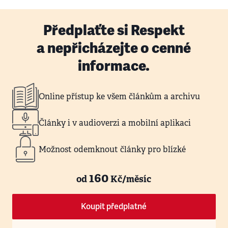
Předplaťte si Respekt
a nepřicházejte o cenné
informace.
Online přístup ke všem článkům a archivu
Články i v audioverzi a mobilní aplikaci
Možnost odemknout články pro blízké
160
od
Kč/měsíc
Koupit předplatné