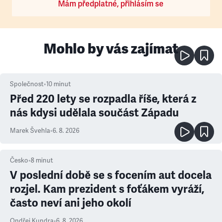
Mám předplatné, přihlásím se
Mohlo by vás zajímat
Společnost
•
10
minut
Před 220 lety se rozpadla říše, která z
nás kdysi udělala součást Západu
Marek Švehla
•
6. 8. 2026
Česko
•
8
minut
V poslední době se s focením aut docela
rozjel. Kam prezident s foťákem vyráží,
často neví ani jeho okolí
Ondřej Kundra
•
6. 8. 2026