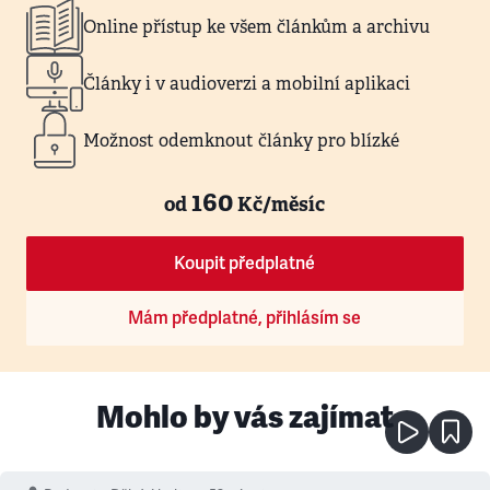
Online přístup ke všem článkům a archivu
Články i v audioverzi a mobilní aplikaci
Možnost odemknout články pro blízké
160
od
Kč/měsíc
Koupit předplatné
Mám předplatné, přihlásím se
Mohlo by vás zajímat