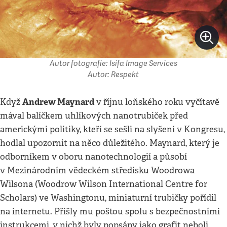
Autor fotografie: Isifa Image Services
Autor: Respekt
Andrew Maynard
Když
v říjnu loňského roku vyčítavě
mával balíčkem uhlíkových nanotrubiček před
americkými politiky, kteří se sešli na slyšení v Kongresu,
hodlal upozornit na něco důležitého. Maynard, který je
odborníkem v oboru nanotechnologií a působí
v Mezinárodním vědeckém středisku Woodrowa
Wilsona (Woodrow Wilson International Centre for
Scholars) ve Washingtonu, miniaturní trubičky pořídil
na internetu. Přišly mu poštou spolu s bezpečnostními
instrukcemi, v nichž byly popsány jako grafit neboli