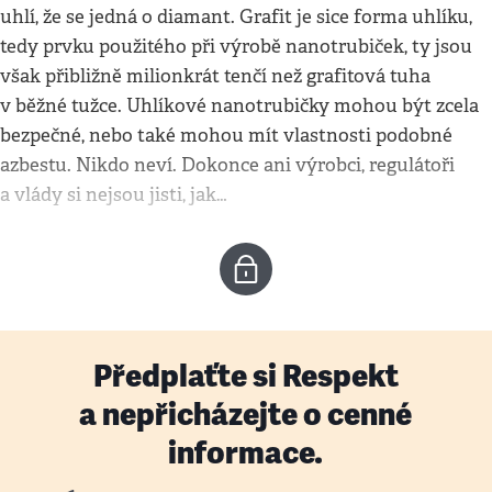
uhlí, že se jedná o diamant. Grafit je sice forma uhlíku,
tedy prvku použitého při výrobě nanotrubiček, ty jsou
však přibližně milionkrát tenčí než grafitová tuha
v běžné tužce. Uhlíkové nanotrubičky mohou být zcela
bezpečné, nebo také mohou mít vlastnosti podobné
azbestu. Nikdo neví. Dokonce ani výrobci, regulátoři
a vlády si nejsou jisti, jak…
Předplaťte si Respekt
a nepřicházejte o cenné
informace.