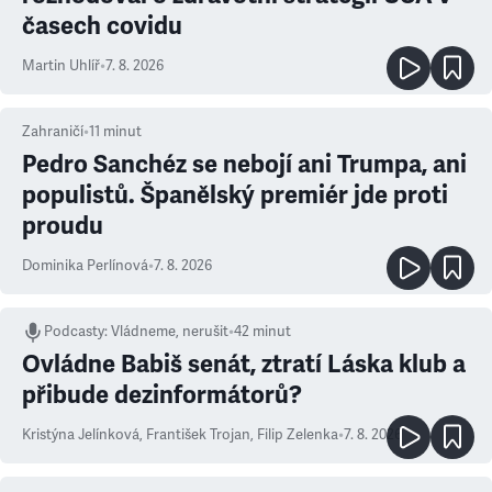
časech covidu
Martin Uhlíř
•
7. 8. 2026
Zahraničí
•
11
minut
Pedro Sanchéz se nebojí ani Trumpa, ani
populistů. Španělský premiér jde proti
proudu
Dominika Perlínová
•
7. 8. 2026
Podcasty
:
Vládneme, nerušit
•
42 minut
Ovládne Babiš senát, ztratí Láska klub a
přibude dezinformátorů?
Kristýna Jelínková
,
František Trojan
,
Filip Zelenka
•
7. 8. 2026