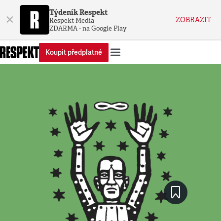
Týdeník Respekt
×
ZOBRAZIT
Respekt Media
ZDARMA - na Google Play
Koupit předplatné