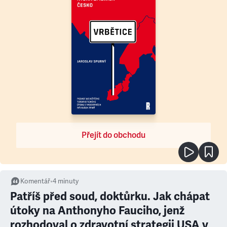
Přejít do obchodu
Komentář
•
4
minuty
Patříš před soud, doktůrku. Jak chápat
útoky na Anthonyho Fauciho, jenž
rozhodoval o zdravotní strategii USA v