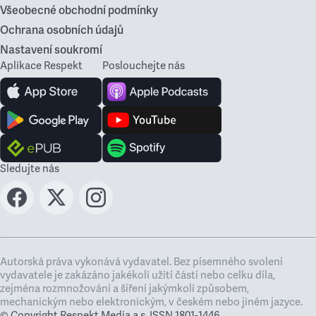
Všeobecné obchodní podmínky
Ochrana osobních údajů
Nastavení soukromí
Aplikace Respekt
Poslouchejte nás
Sledujte nás
Autorská práva vykonává vydavatel. Bez písemného svolení
vydavatele je zakázáno jakékoli užití částí nebo celku díla,
zejména rozmnožování a šíření jakýmkoli způsobem,
mechanickým nebo elektronickým, v českém nebo jiném jazyce.
© Copyright Respekt Media a.s. ISSN 1801-1446