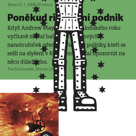
Téma
•
12. 1. 2008
•
19
minut
Poněkud riskantní podnik
Když Andrew Maynard v říjnu loňského roku
vyčítavě mával balíčkem uhlíkových
nanotrubiček před americkými politiky, kteří se
sešli na slyšení v Kongresu, hodlal upozornit na
něco důležitého.
The Economist
,
Martin Uhlíř