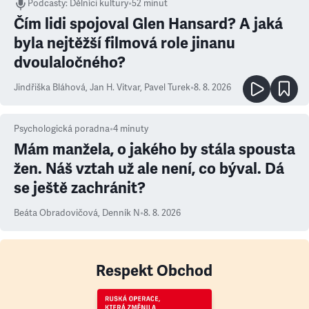
Podcasty
:
Dělníci kultury
•
52 minut
Čím lidi spojoval Glen Hansard? A jaká
byla nejtěžší filmová role jinanu
dvoulaločného?
Jindřiška Bláhová
,
Jan H. Vitvar
,
Pavel Turek
•
8. 8. 2026
Psychologická poradna
•
4
minuty
Mám manžela, o jakého by stála spousta
žen. Náš vztah už ale není, co býval. Dá
se ještě zachránit?
Beáta Obradovičová
,
Denník N
•
8. 8. 2026
Respekt Obchod