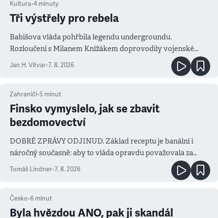
Kultura
•
4
minuty
Tři výstřely pro rebela
Babišova vláda pohřbila legendu undergroundu.
Rozloučení s Milanem Knížákem doprovodily vojenské
salvy i kritika pokrokářů
Jan H. Vitvar
•
7. 8. 2026
Zahraničí
•
5
minut
Finsko vymyslelo, jak se zbavit
bezdomovectví
DOBRÉ ZPRÁVY ODJINUD. Základ receptu je banální i
náročný současně: aby to vláda opravdu považovala za
prioritu
Tomáš Lindner
•
7. 8. 2026
Česko
•
6
minut
Byla hvězdou ANO, pak ji skandál