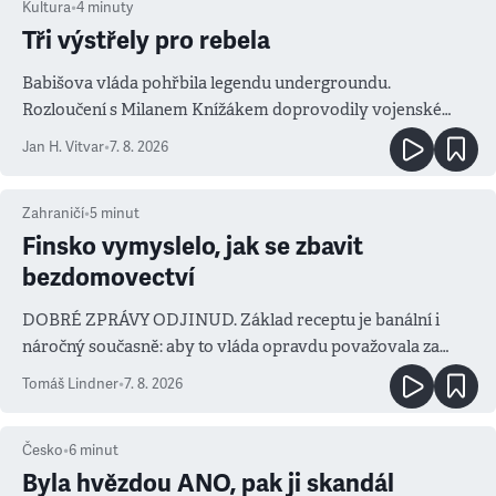
Kultura
•
4
minuty
Tři výstřely pro rebela
Babišova vláda pohřbila legendu undergroundu.
Rozloučení s Milanem Knížákem doprovodily vojenské
salvy i kritika pokrokářů
Jan H. Vitvar
•
7. 8. 2026
Zahraničí
•
5
minut
Finsko vymyslelo, jak se zbavit
bezdomovectví
DOBRÉ ZPRÁVY ODJINUD. Základ receptu je banální i
náročný současně: aby to vláda opravdu považovala za
prioritu
Tomáš Lindner
•
7. 8. 2026
Česko
•
6
minut
Byla hvězdou ANO, pak ji skandál