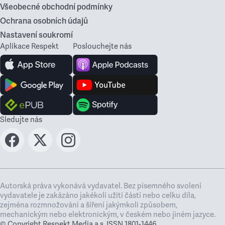
Všeobecné obchodní podmínky
Ochrana osobních údajů
Nastavení soukromí
Aplikace Respekt
Poslouchejte nás
Sledujte nás
Autorská práva vykonává vydavatel. Bez písemného svolení
vydavatele je zakázáno jakékoli užití částí nebo celku díla,
zejména rozmnožování a šíření jakýmkoli způsobem,
mechanickým nebo elektronickým, v českém nebo jiném jazyce.
© Copyright Respekt Media a.s. ISSN 1801-1446