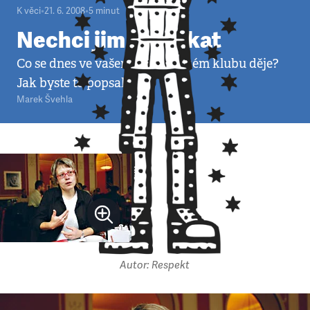
K věci
•
21. 6. 2008
•
5
minut
Nechci jim to pískat
Co se dnes ve vašem poslaneckém klubu děje?
Jak byste to popsala?
Marek Švehla
Autor: Respekt