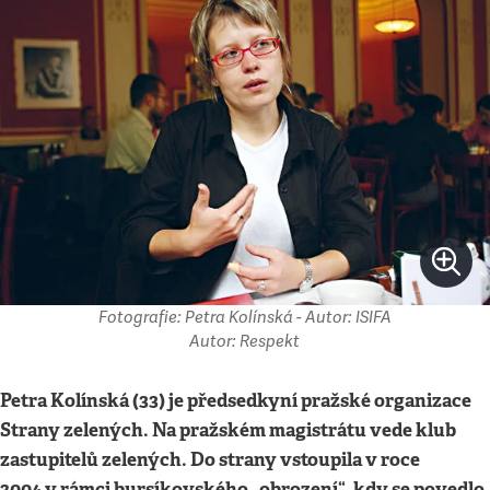
Fotografie: Petra Kolínská - Autor: ISIFA
Autor: Respekt
Petra Kolínská (33) je předsedkyní pražské organizace
Strany zelených. Na pražském magistrátu vede klub
zastupitelů zelených. Do strany vstoupila v roce
2004 v rámci bursíkovského „obrození“, kdy se povedlo