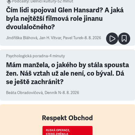
Podcasty
:
Dělníci kultury
•
52 minut
Čím lidi spojoval Glen Hansard? A jaká
byla nejtěžší filmová role jinanu
dvoulaločného?
Jindřiška Bláhová
,
Jan H. Vitvar
,
Pavel Turek
•
8. 8. 2026
Psychologická poradna
•
4
minuty
Mám manžela, o jakého by stála spousta
žen. Náš vztah už ale není, co býval. Dá
se ještě zachránit?
Beáta Obradovičová
,
Denník N
•
8. 8. 2026
Respekt Obchod