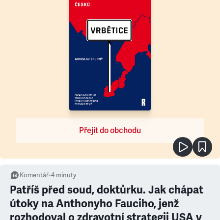
Přejít do obchodu
Komentář
•
4
minuty
Patříš před soud, doktůrku. Jak chápat
útoky na Anthonyho Fauciho, jenž
rozhodoval o zdravotní strategii USA v