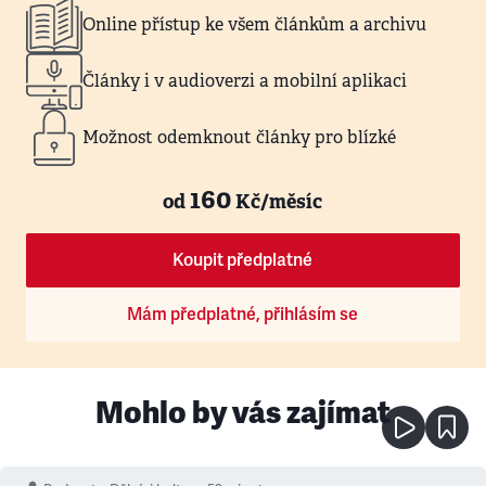
Online přístup ke všem článkům a archivu
Články i v audioverzi a mobilní aplikaci
Možnost odemknout články pro blízké
160
od
Kč/měsíc
Koupit předplatné
Mám předplatné, přihlásím se
Mohlo by vás zajímat