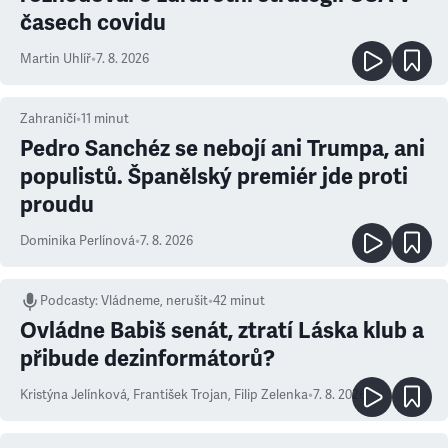
časech covidu
Martin Uhlíř
•
7. 8. 2026
Zahraničí
•
11
minut
Pedro Sanchéz se nebojí ani Trumpa, ani
populistů. Španělský premiér jde proti
proudu
Dominika Perlínová
•
7. 8. 2026
Podcasty
:
Vládneme, nerušit
•
42 minut
Ovládne Babiš senát, ztratí Láska klub a
přibude dezinformátorů?
Kristýna Jelínková
,
František Trojan
,
Filip Zelenka
•
7. 8. 2026