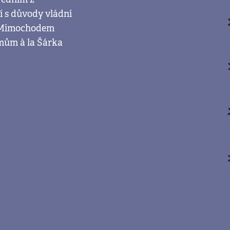
sí s důvody vládní
ů. Mimochodem
émům à la Šárka