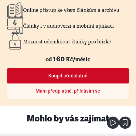
Online přístup ke všem článkům a archivu
Články i v audioverzi a mobilní aplikaci
Možnost odemknout články pro blízké
160
od
Kč/měsíc
Koupit předplatné
Mám předplatné, přihlásím se
Mohlo by vás zajímat