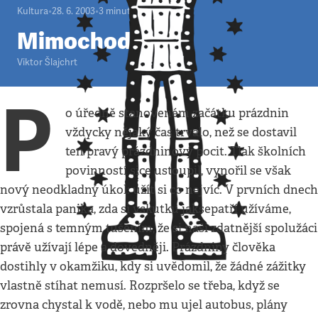
Kultura
•
28. 6. 2003
•
3
minuty
Mimochodem
Viktor Šlajchrt
P
o úředně stanoveném začátku prázdnin
vždycky nějaký čas trvalo, než se dostavil
ten pravý prázdninový pocit. Tlak školních
povinností sice ustoupil, vynořil se však
nový neodkladný úkol: užít si co nejvíc. V prvních dnech
vzrůstala panika, zda si vskutku jaksepatří užíváme,
spojená s temným tušením, že si naši zdatnější spolužáci
právě užívají lépe a dovedněji. Prázdniny člověka
dostihly v okamžiku, kdy si uvědomil, že žádné zážitky
vlastně stíhat nemusí. Rozpršelo se třeba, když se
zrovna chystal k vodě, nebo mu ujel autobus, plány