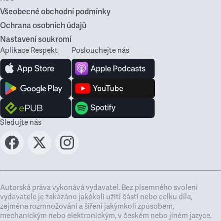
Všeobecné obchodní podmínky
Ochrana osobních údajů
Nastavení soukromí
Aplikace Respekt
Poslouchejte nás
Sledujte nás
Autorská práva vykonává vydavatel. Bez písemného svolení
vydavatele je zakázáno jakékoli užití částí nebo celku díla,
zejména rozmnožování a šíření jakýmkoli způsobem,
mechanickým nebo elektronickým, v českém nebo jiném jazyce.