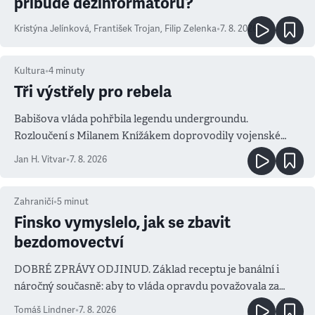
přibude dezinformátorů?
Kristýna Jelínková
,
František Trojan
,
Filip Zelenka
•
7. 8. 2026
Kultura
•
4
minuty
Tři výstřely pro rebela
Babišova vláda pohřbila legendu undergroundu.
Rozloučení s Milanem Knížákem doprovodily vojenské
salvy i kritika pokrokářů
Jan H. Vitvar
•
7. 8. 2026
Zahraničí
•
5
minut
Finsko vymyslelo, jak se zbavit
bezdomovectví
DOBRÉ ZPRÁVY ODJINUD. Základ receptu je banální i
náročný současně: aby to vláda opravdu považovala za
prioritu
Tomáš Lindner
•
7. 8. 2026