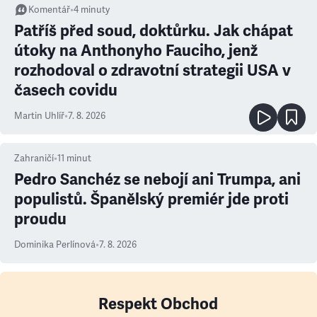
Komentář
•
4
minuty
Patříš před soud, doktůrku. Jak chápat
útoky na Anthonyho Fauciho, jenž
rozhodoval o zdravotní strategii USA v
časech covidu
Martin Uhlíř
•
7. 8. 2026
Zahraničí
•
11
minut
Pedro Sanchéz se nebojí ani Trumpa, ani
populistů. Španělský premiér jde proti
proudu
Dominika Perlínová
•
7. 8. 2026
Respekt Obchod