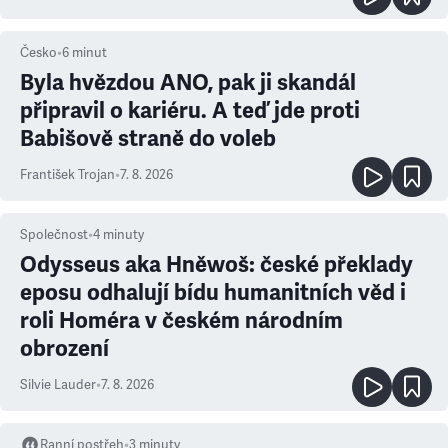
Česko
•
6
minut
Byla hvězdou ANO, pak ji skandál
připravil o kariéru. A teď jde proti
Babišově straně do voleb
František Trojan
•
7. 8. 2026
Společnost
•
4
minuty
Odysseus aka Hněwoš: české překlady
eposu odhalují bídu humanitních věd i
roli Homéra v českém národním
obrození
Silvie Lauder
•
7. 8. 2026
Ranní postřeh
•
3
minuty