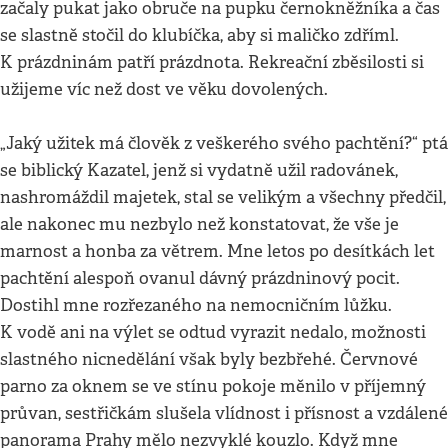
začaly pukat jako obruče na pupku černokněžníka a čas
se slastně stočil do klubíčka, aby si maličko zdříml.
K prázdninám patří prázdnota. Rekreační zběsilosti si
užijeme víc než dost ve věku dovolených.
„Jaký užitek má člověk z veškerého svého pachtění?“ ptá
se biblický Kazatel, jenž si vydatně užil radovánek,
nashromáždil majetek, stal se velikým a všechny předčil,
ale nakonec mu nezbylo než konstatovat, že vše je
marnost a honba za větrem. Mne letos po desítkách let
pachtění alespoň ovanul dávný prázdninový pocit.
Dostihl mne rozřezaného na nemocničním lůžku.
K vodě ani na výlet se odtud vyrazit nedalo, možnosti
slastného nicnedělání však byly bezbřehé. Červnové
parno za oknem se ve stínu pokoje měnilo v příjemný
průvan, sestřičkám slušela vlídnost i přísnost a vzdálené
panorama Prahy mělo nezvyklé kouzlo. Když mne