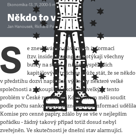
Ekonomika
•
13. 11. 2000
•
5
minut
Někdo to ví dřív
Jan Hanousek
,
Richard Podpiera
S
e zneužíváním důvěrných informací
(tzv. insider trading) se potýkají všechny
burzy na světě. I na nejvyspělejších
kapitálových trzích se může stát, že se někdo
v předstihu dozví například výsledky některé velké
společnosti a nakoupí její akcie. Jak velký je tento
problém v České republice? Kdybychom měli soudit
podle počtu sankcí, které za zneužívání informací udělila
Komise pro cenné papíry, zdálo by se vše v nejlepším
pořádku - žádný takový případ totiž dosud nebyl
zveřejněn. Ve skutečnosti je dnešní stav alarmující.