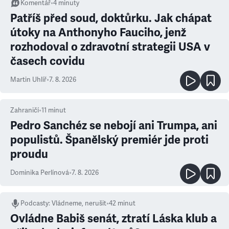
Komentář
•
4
minuty
Patříš před soud, doktůrku. Jak chápat
útoky na Anthonyho Fauciho, jenž
rozhodoval o zdravotní strategii USA v
časech covidu
Martin Uhlíř
•
7. 8. 2026
Zahraničí
•
11
minut
Pedro Sanchéz se nebojí ani Trumpa, ani
populistů. Španělský premiér jde proti
proudu
Dominika Perlínová
•
7. 8. 2026
Podcasty
:
Vládneme, nerušit
•
42 minut
Ovládne Babiš senát, ztratí Láska klub a