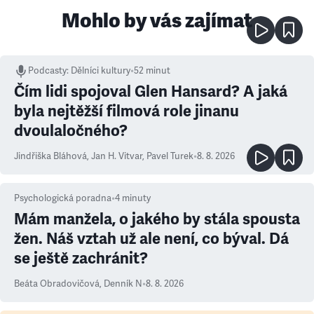
Mohlo by vás zajímat
Podcasty
:
Dělníci kultury
•
52 minut
Čím lidi spojoval Glen Hansard? A jaká
byla nejtěžší filmová role jinanu
dvoulaločného?
Jindřiška Bláhová
,
Jan H. Vitvar
,
Pavel Turek
•
8. 8. 2026
Psychologická poradna
•
4
minuty
Mám manžela, o jakého by stála spousta
žen. Náš vztah už ale není, co býval. Dá
se ještě zachránit?
Beáta Obradovičová
,
Denník N
•
8. 8. 2026