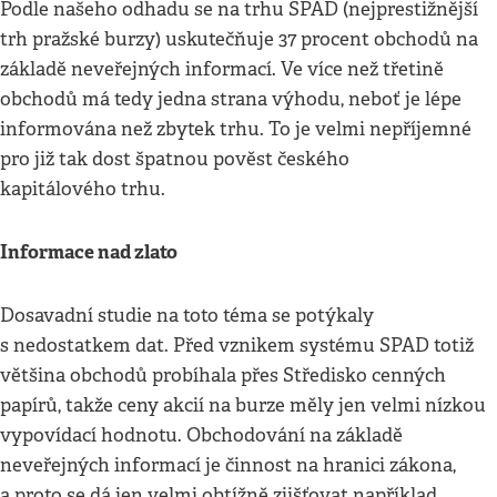
Podle našeho odhadu se na trhu SPAD (nejprestižnější
trh pražské burzy) uskutečňuje 37 procent obchodů na
základě neveřejných informací. Ve více než třetině
obchodů má tedy jedna strana výhodu, neboť je lépe
informována než zbytek trhu. To je velmi nepříjemné
pro již tak dost špatnou pověst českého
kapitálového trhu.
Informace nad zlato
Dosavadní studie na toto téma se potýkaly
s nedostatkem dat. Před vznikem systému SPAD totiž
většina obchodů probíhala přes Středisko cenných
papírů, takže ceny akcií na burze měly jen velmi nízkou
vypovídací hodnotu. Obchodování na základě
neveřejných informací je činnost na hranici zákona,
a proto se dá jen velmi obtížně zjišťovat například