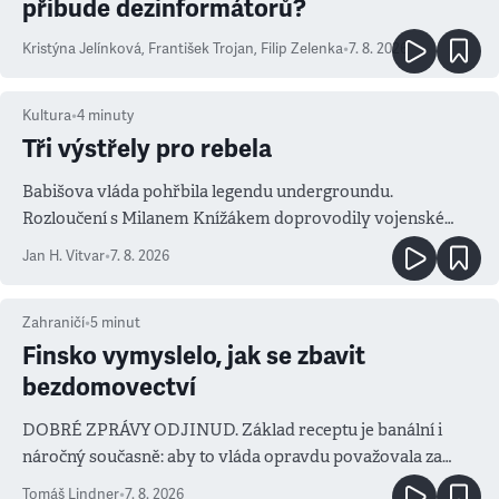
přibude dezinformátorů?
Kristýna Jelínková
,
František Trojan
,
Filip Zelenka
•
7. 8. 2026
Kultura
•
4
minuty
Tři výstřely pro rebela
Babišova vláda pohřbila legendu undergroundu.
Rozloučení s Milanem Knížákem doprovodily vojenské
salvy i kritika pokrokářů
Jan H. Vitvar
•
7. 8. 2026
Zahraničí
•
5
minut
Finsko vymyslelo, jak se zbavit
bezdomovectví
DOBRÉ ZPRÁVY ODJINUD. Základ receptu je banální i
náročný současně: aby to vláda opravdu považovala za
prioritu
Tomáš Lindner
•
7. 8. 2026