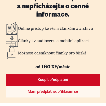
a nepřicházejte o cenné
informace.
Online přístup ke všem článkům a archivu
Články i v audioverzi a mobilní aplikaci
Možnost odemknout články pro blízké
160
od
Kč/měsíc
Koupit předplatné
Mám předplatné, přihlásím se