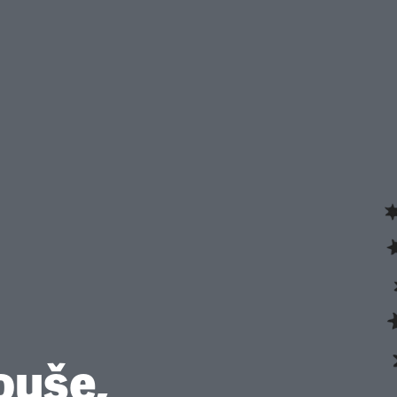
ouše,