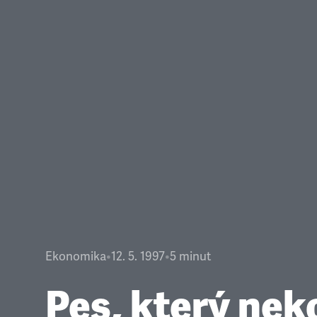
Ekonomika
•
12. 5. 1997
•
5
minut
Pes, který nek