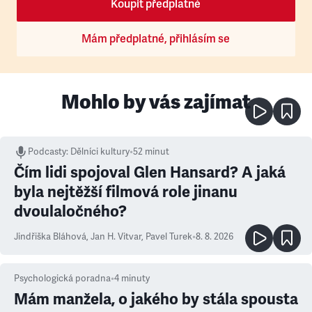
Koupit předplatné
Mám předplatné, přihlásím se
Mohlo by vás zajímat
Podcasty
:
Dělníci kultury
•
52 minut
Čím lidi spojoval Glen Hansard? A jaká
byla nejtěžší filmová role jinanu
dvoulaločného?
Jindřiška Bláhová
,
Jan H. Vitvar
,
Pavel Turek
•
8. 8. 2026
Psychologická poradna
•
4
minuty
Mám manžela, o jakého by stála spousta