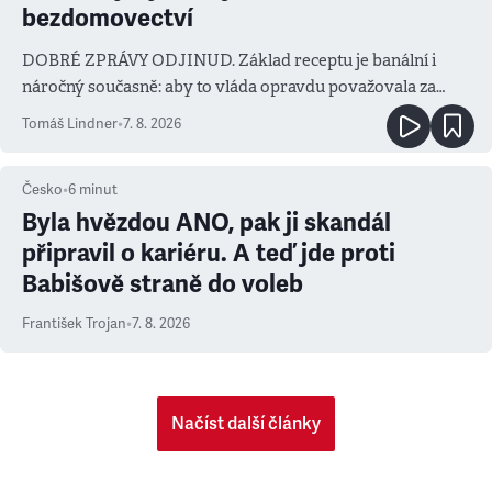
bezdomovectví
DOBRÉ ZPRÁVY ODJINUD. Základ receptu je banální i
náročný současně: aby to vláda opravdu považovala za
prioritu
Tomáš Lindner
•
7. 8. 2026
Česko
•
6
minut
Byla hvězdou ANO, pak ji skandál
připravil o kariéru. A teď jde proti
Babišově straně do voleb
František Trojan
•
7. 8. 2026
Načíst další články