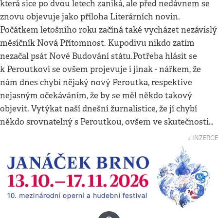
která sice po dvou letech zaniká, ale před nedávnem se
znovu objevuje jako příloha Literárních novin.
Počátkem letošního roku začíná také vycházet nezávislý
měsíčník Nová Přítomnost. Kupodivu nikdo zatím
nezačal psát Nové Budování státu.Potřeba hlásit se
k Peroutkovi se ovšem projevuje i jinak - nářkem, že
nám dnes chybí nějaký nový Peroutka, respektive
nejasným očekáváním, že by se měl někdo takový
objevit. Vytýkat naší dnešní žurnalistice, že jí chybí
někdo srovnatelný s Peroutkou, ovšem ve skutečnosti…
↓ INZERCE