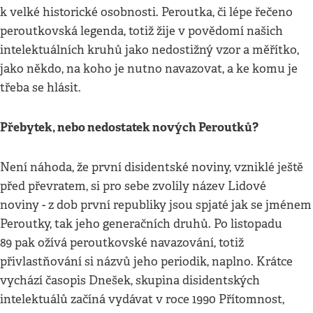
k velké historické osobnosti. Peroutka, či lépe řečeno
peroutkovská legenda, totiž žije v povědomí našich
intelektuálních kruhů jako nedostižný vzor a měřítko,
jako někdo, na koho je nutno navazovat, a ke komu je
třeba se hlásit.
Přebytek, nebo nedostatek nových Peroutků?
Není náhoda, že první disidentské noviny, vzniklé ještě
před převratem, si pro sebe zvolily název Lidové
noviny - z dob první republiky jsou spjaté jak se jménem
Peroutky, tak jeho generačních druhů. Po listopadu
89 pak ožívá peroutkovské navazování, totiž
přivlastňování si názvů jeho periodik, naplno. Krátce
vychází časopis Dnešek, skupina disidentských
intelektuálů začíná vydávat v roce 1990 Přítomnost,