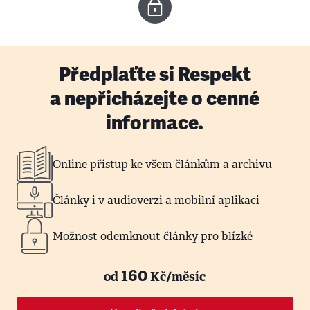
Předplaťte si Respekt
a nepřicházejte o cenné
informace.
Online přístup ke všem článkům a archivu
Články i v audioverzi a mobilní aplikaci
Možnost odemknout články pro blízké
160
od
Kč/měsíc