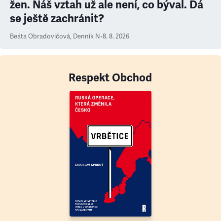
žen. Náš vztah už ale není, co býval. Dá
se ještě zachránit?
Beáta Obradovičová
,
Denník N
•
8. 8. 2026
Respekt Obchod