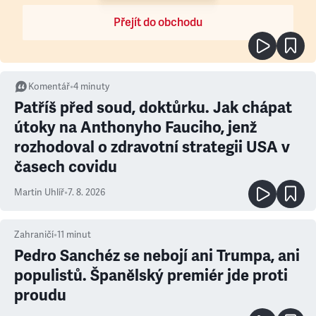
Přejít do obchodu
Komentář
•
4
minuty
Patříš před soud, doktůrku. Jak chápat
útoky na Anthonyho Fauciho, jenž
rozhodoval o zdravotní strategii USA v
časech covidu
Martin Uhlíř
•
7. 8. 2026
Zahraničí
•
11
minut
Pedro Sanchéz se nebojí ani Trumpa, ani
populistů. Španělský premiér jde proti
proudu