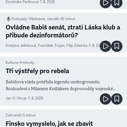
Dominika Perlínová
•
7. 8. 2026
Podcasty
:
Vládneme, nerušit
•
42 minut
Ovládne Babiš senát, ztratí Láska klub a
přibude dezinformátorů?
Kristýna Jelínková
,
František Trojan
,
Filip Zelenka
•
7. 8. 2026
Kultura
•
4
minuty
Tři výstřely pro rebela
Babišova vláda pohřbila legendu undergroundu.
Rozloučení s Milanem Knížákem doprovodily vojenské
salvy i kritika pokrokářů
Jan H. Vitvar
•
7. 8. 2026
Zahraničí
•
5
minut
Finsko vymyslelo, jak se zbavit