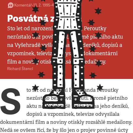
Komentář
•
13. 2. 1995
•
4
minuty
Posvátná značka
Sto let od narození Ferdinanda Peroutky
nezůstalo bez povšimnutí. Kromě pietního aktu
na Vyšehradě vyšla kniha jeho deníků, dopisů a
vzpomínek, televize odvysílala dokumentární
film a noviny otiskly rozsáhlé medailony.
Richard Štencl
S
to let od narození Ferdinanda Peroutky
nezůstalo bez povšimnutí. Kromě pietního
aktu na Vyšehradě vyšla kniha jeho deníků,
dopisů a vzpomínek, televize odvysílala
dokumentární film a noviny otiskly rozsáhlé medailony.
Nedá se ovšem říci, že by šlo jen o projev povinné úcty