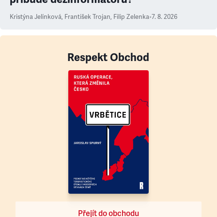
Kristýna Jelínková
,
František Trojan
,
Filip Zelenka
•
7. 8. 2026
Respekt Obchod
Přejít do obchodu