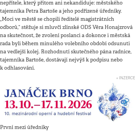
nepřítele, který přitom ani nekandiduje: městského
tajemníka Petra Bartoše a jeho podřízené úředníky.
„Moci ve městě se chopili ředitelé magistrátních
odborů,“ stěžuje si mluvčí zlínské ODS Věra Honajzrová
na skutečnost, že zvolení poslanci a dokonce i městská
rada byli během minulého volebního období odsunuti
na vedlejší kolej. Rozhodnutí skutečného pána radnice,
tajemníka Bartoše, dostávají nejvýš k podpisu nebo
k odhlasování.
↓ INZERCE
První mezi úředníky