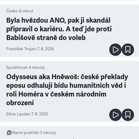
Česko
•
6
minut
Byla hvězdou ANO, pak ji skandál
připravil o kariéru. A teď jde proti
Babišově straně do voleb
František Trojan
•
7. 8. 2026
Společnost
•
4
minuty
Odysseus aka Hněwoš: české překlady
eposu odhalují bídu humanitních věd i
roli Homéra v českém národním
obrození
Silvie Lauder
•
7. 8. 2026
Ranní postřeh
•
3
minuty