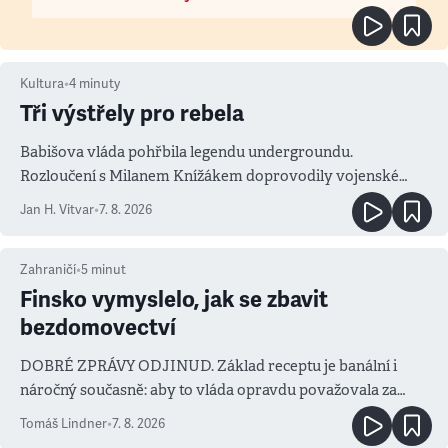
Kultura
•
4
minuty
Tři výstřely pro rebela
Babišova vláda pohřbila legendu undergroundu.
Rozloučení s Milanem Knížákem doprovodily vojenské
salvy i kritika pokrokářů
Jan H. Vitvar
•
7. 8. 2026
Zahraničí
•
5
minut
Finsko vymyslelo, jak se zbavit
bezdomovectví
DOBRÉ ZPRÁVY ODJINUD. Základ receptu je banální i
náročný současně: aby to vláda opravdu považovala za
prioritu
Tomáš Lindner
•
7. 8. 2026