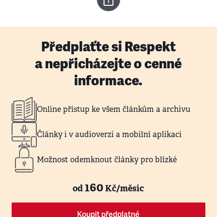
Předplaťte si Respekt
a nepřicházejte o cenné
informace.
Online přístup ke všem článkům a archivu
Články i v audioverzi a mobilní aplikaci
Možnost odemknout články pro blízké
160
od
Kč/měsíc
Koupit předplatné