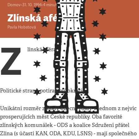
Domov
•
31. 10. 1994
•
4
minuty
Zlínská aféra
Pavla Hobstová
Z
línská aféra
Politické strany potírají byrokracii
Unikátní rozměr získaly obecní volby v jednom z nejvíc
prosperujících měst České republiky. Oba favorité
zlínských komunálek - ODS a koalice Sdružení přátel
Zlína (s účastí KAN, ODA, KDU, LSNS) - mají společného