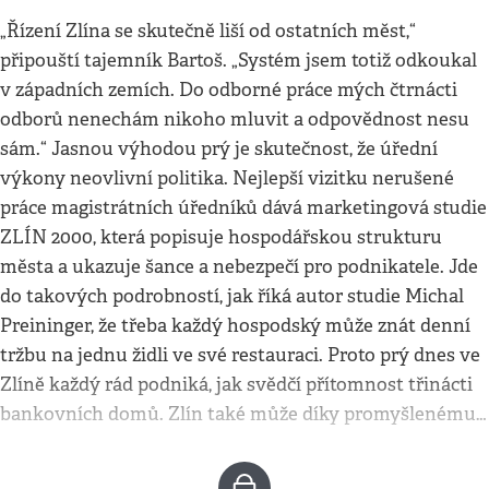
„Řízení Zlína se skutečně liší od ostatních měst,“
připouští tajemník Bartoš. „Systém jsem totiž odkoukal
v západních zemích. Do odborné práce mých čtrnácti
odborů nenechám nikoho mluvit a odpovědnost nesu
sám.“ Jasnou výhodou prý je skutečnost, že úřední
výkony neovlivní politika. Nejlepší vizitku nerušené
práce magistrátních úředníků dává marketingová studie
ZLÍN 2000, která popisuje hospodářskou strukturu
města a ukazuje šance a nebezpečí pro podnikatele. Jde
do takových podrobností, jak říká autor studie Michal
Preininger, že třeba každý hospodský může znát denní
tržbu na jednu židli ve své restauraci. Proto prý dnes ve
Zlíně každý rád podniká, jak svědčí přítomnost třinácti
bankovních domů. Zlín také může díky promyšlenému…