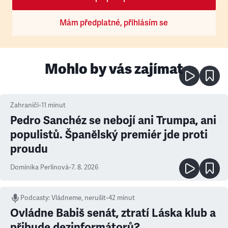
Mám předplatné, přihlásím se
Mohlo by vás zajímat
Zahraničí
•
11
minut
Pedro Sanchéz se nebojí ani Trumpa, ani
populistů. Španělský premiér jde proti
proudu
Dominika Perlínová
•
7. 8. 2026
Podcasty
:
Vládneme, nerušit
•
42 minut
Ovládne Babiš senát, ztratí Láska klub a
přibude dezinformátorů?