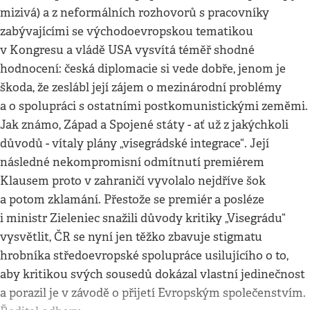
mizivá) a z neformálních rozhovorů s pracovníky
zabývajícími se východoevropskou tematikou
v Kongresu a vládě USA vysvítá téměř shodné
hodnocení: česká diplomacie si vede dobře, jenom je
škoda, že zeslábl její zájem o mezinárodní problémy
a o spolupráci s ostatními postkomunistickými zeměmi.
Jak známo, Západ a Spojené státy - ať už z jakýchkoli
důvodů - vítaly plány „visegrádské integrace“. Její
následné nekompromisní odmítnutí premiérem
Klausem proto v zahraničí vyvolalo nejdříve šok
a potom zklamání. Přestože se premiér a posléze
i ministr Zieleniec snažili důvody kritiky „Visegrádu“
vysvětlit, ČR se nyní jen těžko zbavuje stigmatu
hrobníka středoevropské spolupráce usilujícího o to,
aby kritikou svých sousedů dokázal vlastní jedinečnost
a porazil je v závodě o přijetí Evropským společenstvím.