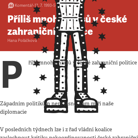
Komentář
•
12. 7. 1993
•
5
minut
Příliš mnoho hlasů v české
zahraniční politice
Hana Poláčková
P
říliš mnoho hlasů v české zahraniční politice
Západním politikům není jasné, kam míří naše
diplomacie
V posledních týdnech lze i z řad vládní koalice
zaslechnout kritiku nekoordinovanosti české zahraniční