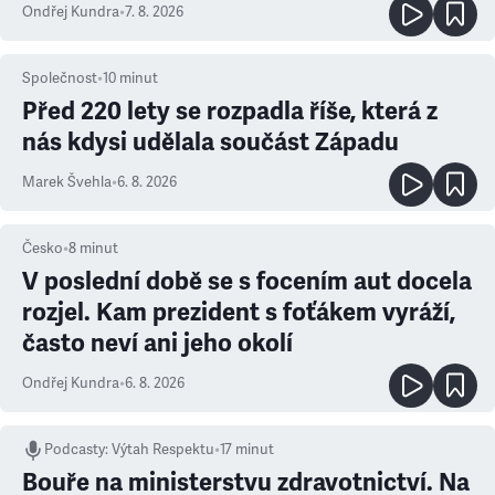
Ondřej Kundra
•
7. 8. 2026
Společnost
•
10
minut
Před 220 lety se rozpadla říše, která z
nás kdysi udělala součást Západu
Marek Švehla
•
6. 8. 2026
Česko
•
8
minut
V poslední době se s focením aut docela
rozjel. Kam prezident s foťákem vyráží,
často neví ani jeho okolí
Ondřej Kundra
•
6. 8. 2026
Podcasty
:
Výtah Respektu
•
17 minut
Bouře na ministerstvu zdravotnictví. Na