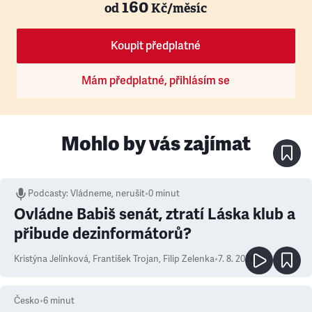
160
od
Kč/měsíc
Koupit předplatné
Mám předplatné, přihlásím se
Mohlo by vás zajímat
Podcasty
:
Vládneme, nerušit
•
0 minut
Ovládne Babiš senát, ztratí Láska klub a
přibude dezinformátorů?
Kristýna Jelínková
,
František Trojan
,
Filip Zelenka
•
7. 8. 2026
Česko
•
6
minut