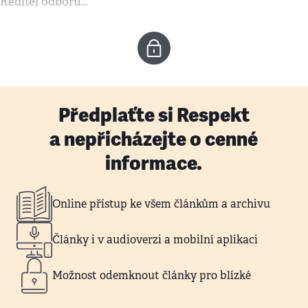
Ředitel odboru…
Předplaťte si Respekt
a nepřicházejte o cenné
informace.
Online přístup ke všem článkům a archivu
Články i v audioverzi a mobilní aplikaci
Možnost odemknout články pro blízké