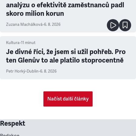
analýzu o efektivitě zaměstnanců padl
skoro milion korun
Zuzana Machálková
•
6. 8. 2026
Kultura
•
11
minut
Je divné říci, že jsem si užil pohřeb. Pro
ten Glenův to ale platilo stoprocentně
Petr Horký
•
Dublin
•
6. 8. 2026
Načíst další články
Respekt
Redakce