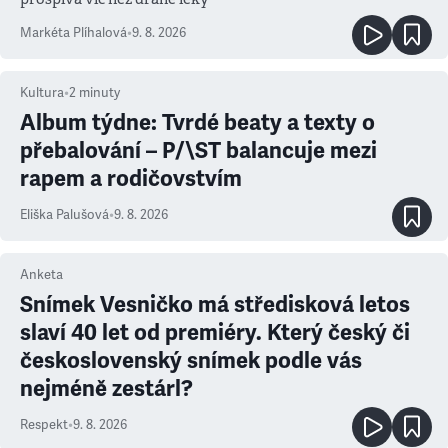
Markéta Plíhalová
•
9. 8. 2026
Kultura
•
2
minuty
Album týdne: Tvrdé beaty a texty o
přebalování – P/\ST balancuje mezi
rapem a rodičovstvím
Eliška Palušová
•
9. 8. 2026
Anketa
Snímek Vesničko má středisková letos
slaví 40 let od premiéry. Který český či
československý snímek podle vás
nejméně zestárl?
Respekt
•
9. 8. 2026