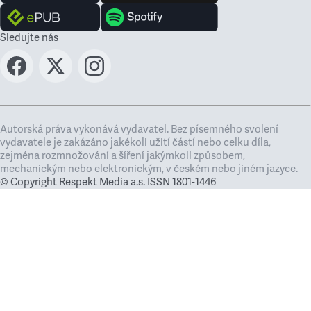
Sledujte nás
Autorská práva vykonává vydavatel. Bez písemného svolení
vydavatele je zakázáno jakékoli užití částí nebo celku díla,
zejména rozmnožování a šíření jakýmkoli způsobem,
mechanickým nebo elektronickým, v českém nebo jiném jazyce.
© Copyright Respekt Media a.s. ISSN 1801-1446