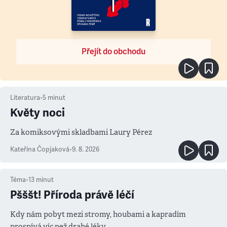
Přejít do obchodu
Literatura
•
5
minut
Květy noci
Za komiksovými skladbami Laury Pérez
Kateřina Čopjaková
•
9. 8. 2026
Téma
•
13
minut
Pšššt! Příroda právě léčí
Kdy nám pobyt mezi stromy, houbami a kapradím
prospívá víc než drahé léky