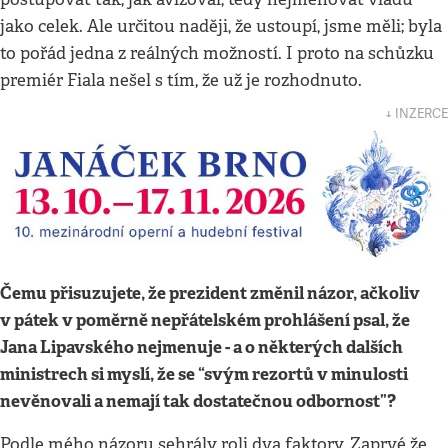
jako celek. Ale určitou naději, že ustoupí, jsme měli; byla
to pořád jedna z reálných možností. I proto na schůzku
premiér Fiala nešel s tím, že už je rozhodnuto.
↓ INZERCE
Čemu přisuzujete, že prezident změnil názor, ačkoliv
v pátek v poměrně nepřátelském prohlášení psal, že
Jana Lipavského nejmenuje - a o některých dalších
ministrech si myslí, že se
“
svým rezortů v minulosti
nevěnovali a nemají tak dostatečnou odbornost”
?
Podle mého názoru sehrály roli dva faktory. Zaprvé že