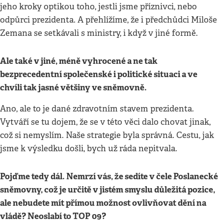
jeho kroky optikou toho, jestli jsme příznivci, nebo
odpůrci prezidenta. A přehlížíme, že i předchůdci Miloše
Zemana se setkávali s ministry, i když v jiné formě.
Ale také v jiné, méně vyhrocené a ne tak
bezprecedentní společenské i politické situaci a ve
chvíli tak jasné většiny ve sněmovně.
Ano, ale to je dané zdravotním stavem prezidenta.
Vytváří se tu dojem, že se v této věci dalo chovat jinak,
což si nemyslím. Naše strategie byla správná. Cestu, jak
jsme k výsledku došli, bych už ráda nepitvala.
Pojďme tedy dál. Nemrzí vás, že sedíte v čele Poslanecké
sněmovny, což je určitě v jistém smyslu důležitá pozice,
ale nebudete mít přímou možnost ovlivňovat dění na
vládě? Neoslabí to TOP 09?