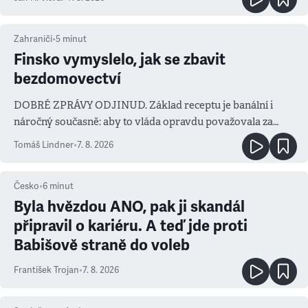
Zahraničí
•
5
minut
Finsko vymyslelo, jak se zbavit
bezdomovectví
DOBRÉ ZPRÁVY ODJINUD. Základ receptu je banální i
náročný současně: aby to vláda opravdu považovala za
prioritu
Tomáš Lindner
•
7. 8. 2026
Česko
•
6
minut
Byla hvězdou ANO, pak ji skandál
připravil o kariéru. A teď jde proti
Babišově straně do voleb
František Trojan
•
7. 8. 2026