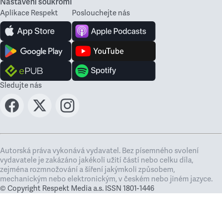
Nastavení soukromí
Aplikace Respekt
Poslouchejte nás
Sledujte nás
Autorská práva vykonává vydavatel. Bez písemného svolení
vydavatele je zakázáno jakékoli užití částí nebo celku díla,
zejména rozmnožování a šíření jakýmkoli způsobem,
mechanickým nebo elektronickým, v českém nebo jiném jazyce.
© Copyright Respekt Media a.s. ISSN 1801-1446