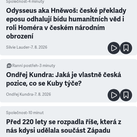
Společnost
•
4
minuty
Odysseus aka Hněwoš: české překlady
eposu odhalují bídu humanitních věd i
roli Homéra v českém národním
obrození
Silvie Lauder
•
7. 8. 2026
Ranní postřeh
•
3
minuty
Ondřej Kundra: Jaká je vlastně česká
pozice, co se Kuby týče?
Ondřej Kundra
•
7. 8. 2026
Společnost
•
10
minut
Před 220 lety se rozpadla říše, která z
nás kdysi udělala součást Západu