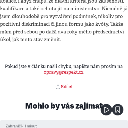
koalice, i když chápu, že hlavní kritéria jsou zkušenosti,
kvalifikace a také ochota jít na ministerstvo. Nicméně já
jsem dlouhodobě pro vytváření podmínek, nikoliv pro
pozitivní diskriminaci či jinou formu jako kvóty. Takže
mám před sebou po další dva roky mého předsednictví
úkol, jak tento stav změnit.
Pokud jste v článku našli chybu, napište nám prosím na
opravy@respekt.cz
.
Sdílet
Mohlo by vás zajímat
Zahraničí
•
11
minut