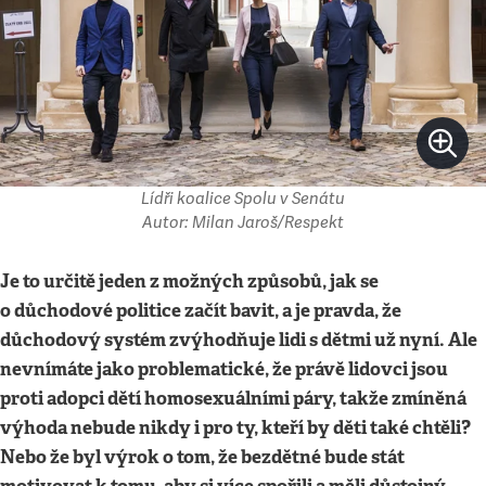
Lídři koalice Spolu v Senátu
Autor: Milan Jaroš/Respekt
Je to určitě jeden z možných způsobů, jak se
o důchodové politice začít bavit, a je pravda, že
důchodový systém zvýhodňuje lidi s dětmi už nyní. Ale
nevnímáte jako problematické, že právě lidovci jsou
proti adopci dětí homosexuálními páry, takže zmíněná
výhoda nebude nikdy i pro ty, kteří by děti také chtěli?
Nebo že byl výrok o tom, že bezdětné bude stát