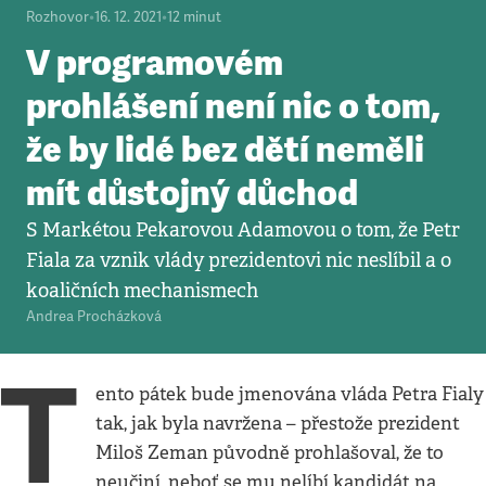
Rozhovor
•
16. 12. 2021
•
12
minut
V programovém
prohlášení není nic o tom,
že by lidé bez dětí neměli
mít důstojný důchod
S Markétou Pekarovou Adamovou o tom, že Petr
Fiala za vznik vlády prezidentovi nic neslíbil a o
koaličních mechanismech
Andrea Procházková
T
ento pátek bude jmenována vláda Petra Fialy
tak, jak byla navržena – přestože prezident
Miloš Zeman původně prohlašoval, že to
neučiní, neboť se mu nelíbí kandidát na