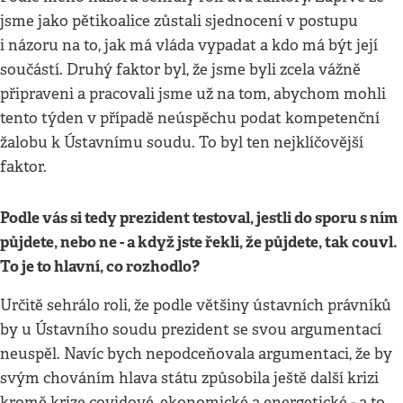
jsme jako pětikoalice zůstali sjednocení v postupu
i názoru na to, jak má vláda vypadat a kdo má být její
součástí. Druhý faktor byl, že jsme byli zcela vážně
připraveni a pracovali jsme už na tom, abychom mohli
tento týden v případě neúspěchu podat kompetenční
žalobu k Ústavnímu soudu. To byl ten nejklíčovější
faktor.
Podle vás si tedy prezident testoval, jestli do sporu s ním
půjdete, nebo ne - a když jste řekli, že půjdete, tak couvl.
To je to hlavní, co rozhodlo?
Určitě sehrálo roli, že podle většiny ústavních právníků
by u Ústavního soudu prezident se svou argumentací
neuspěl. Navíc bych nepodceňovala argumentaci, že by
svým chováním hlava státu způsobila ještě další krizi
kromě krize covidové, ekonomické a energetické - a to