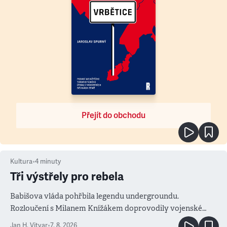
Přejít do obchodu
Kultura
•
4
minuty
Tři výstřely pro rebela
Babišova vláda pohřbila legendu undergroundu.
Rozloučení s Milanem Knížákem doprovodily vojenské
salvy i kritika pokrokářů
Jan H. Vitvar
•
7. 8. 2026