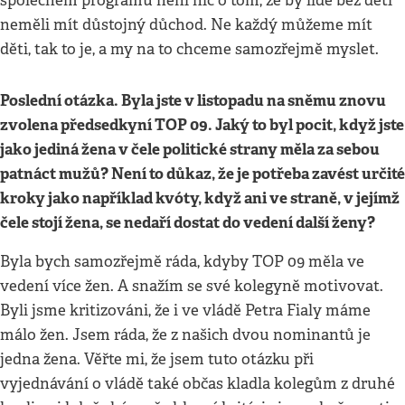
společném programu není nic o tom, že by lidé bez dětí
neměli mít důstojný důchod. Ne každý můžeme mít
děti, tak to je, a my na to chceme samozřejmě myslet.
Poslední otázka. Byla jste v listopadu na sněmu znovu
zvolena předsedkyní TOP 09. Jaký to byl pocit, když jste
jako jediná žena v čele politické strany měla za sebou
patnáct mužů
?
Není to důkaz, že je potřeba zavést určité
kroky jako například kvóty, když ani ve straně, v jejímž
čele stojí žena, se nedaří dostat do vedení další ženy?
Byla bych samozřejmě ráda, kdyby TOP 09 měla ve
vedení více žen. A snažím se své kolegyně motivovat.
Byli jsme kritizováni, že i ve vládě Petra Fialy máme
málo žen. Jsem ráda, že z našich dvou nominantů je
jedna žena. Věřte mi, že jsem tuto otázku při
vyjednávání o vládě také občas kladla kolegům z druhé