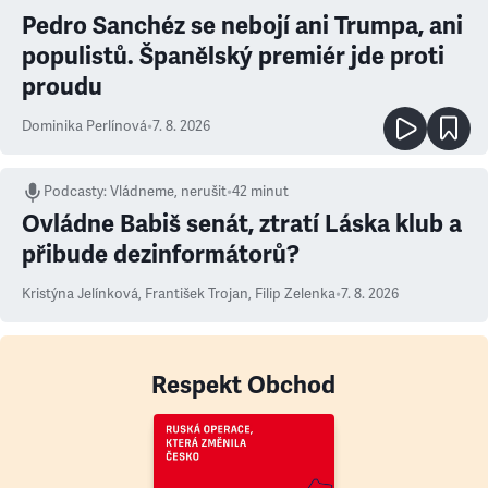
Pedro Sanchéz se nebojí ani Trumpa, ani
populistů. Španělský premiér jde proti
proudu
Dominika Perlínová
•
7. 8. 2026
Podcasty
:
Vládneme, nerušit
•
42 minut
Ovládne Babiš senát, ztratí Láska klub a
přibude dezinformátorů?
Kristýna Jelínková
,
František Trojan
,
Filip Zelenka
•
7. 8. 2026
Respekt Obchod