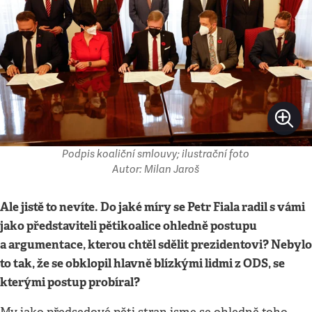
Podpis koaliční smlouvy; ilustrační foto
Autor: Milan Jaroš
Ale jistě to nevíte. Do jaké míry se Petr Fiala radil s vámi
jako představiteli pětikoalice ohledně postupu
a argumentace, kterou chtěl sdělit prezidentovi? Nebylo
to tak, že se obklopil hlavně blízkými lidmi z ODS, se
kterými postup probí
ral?