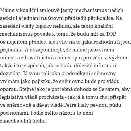
Máme v koaliční smlouvě jasný mechanismus našich
setkání a jednání na úrovni předsedů pětikoalice. Na
zasedání vlády logicky nebudu, ale tento koaliční
mechanismus povede k tomu, že budu mít za TOP
09 nejenom přehled, ale i vliv na to, jaká rozhodnutí jsou
přijímána. A nezapomínejte, že máme jako strana
ministra zdravotnictví a ministryni pro vědu a výzkum,
takže i to je způsob, jak se budu důležité informace
dozvídat. Já svou roli jako předsedkyni sněmovny
vnímám jako pojistku, že sněmovna bude pro vládu
oporou. Stejně jako je potřebná dohoda se Senátem, aby
legislativa vládě procházela - tak já k tomu chci přispět
ve sněmovně a dávat vládě Petra Fialy pevnou půdu
pod nohami. Podle mého názoru to není
zanedbatelná úloha.