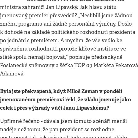
ministra zahraničí Jan Lipavský. Jak hlavu státu
jmenovaný premiér přesvědčil? „Neslíbili jsme žádnou
změnu programu ani žádné personální výměny. Došlo
k dohodě na základě politického rozhodnutí prezidenta
po jednání s premiérem. A myslím, že vše vedlo ke
správnému rozhodnutí, protože klíčové instituce ve
státě spolu nemají bojovat,” popisuje předsedkyně
Poslanecké sněmovny a šéfka TOP 09 Markéta Pekarová
Adamová.
Byla jste překvapená, když Miloš Zeman v pondělí
jmenovanému premiérovi řekl, že vládu jmenuje jako
celek i přes výhrady vůči Janu Lipavské
mu?
Upřímně řečeno - dávala jsem tomuto scénáři menší
naděje než tomu, že pan prezident se rozhodne
postupovat tak, jak avizoval, tedy nejmenovat vládu