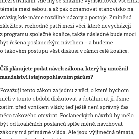
mezi stranami. Ale my se snažíme vydiskutovat všechna
témata mezi sebou, a až pak oznamovat stanovisko na
otázky, kde máme rozdílné názory a postoje. Zmíněná
záležitost rozhodně patří mezi věci, které nevycházejí
z programu společné koalice, takže následně bude moci
být řešena poslaneckým návrhem – a budeme
o takovém postupu vést diskusi v rámci celé koalice.
Čili plánujete podat návrh zákona, který by umožnil
manželství i stejnopohlavním párů
m?
Považuji tento zákon za jednu z věcí, o které bychom
měli v tomto období diskutovat a dotáhnout ji. Jsme
zatím před vznikem vlády, teď ještě není správný čas
něco takového otevírat. Poslaneckých návrhů by mělo
být od koaličních poslanců spíše méně, navrhovat
zákony má primárně vláda. Ale jsou výjimečná témata,