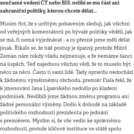
současné vedení ČT nebo BIS, nelíbí se mu část ani
zahraniční politiky, kterou chcete dělat…
Musím říct, že s určitým pobavením sleduji, jak všichni
od veřejných komentátorů po bývalé politiky věděli, jak
se má, či nemá vyjednávat - a co přesně jsme měli dělat
jinak. Říkalo se, že náš postup je špatný, protože Miloš
Zeman nám nikdy vládu nejmenuje, a že nemáme šanci
na úspěch. Teď najednou všichni vědí, že to muselo být
něco za něco. Často ti samí lidé. Tady opravdu nedochází
k žádnému výměnnému obchodu, premiér Fiala řekl, že
k jmenování Jana Lipavského nedošlo po kladení
podmínek. Neslíbili jsme žádnou změnu programu ani
žádné personální výměny. Došlo k dohodě na základě
politického rozhodnutí prezidenta po jednání
s premiérem. Myslím si, že vše vedlo ke správnému
rozhodnutí, protože klíčové instituce ve státě spolu