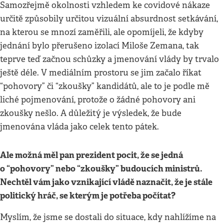
Samozřejmě okolnosti vzhledem ke covidové nákaze
určitě způsobily určitou vizuální absurdnost setkávání,
na kterou se mnozí zaměřili, ale opomíjeli, že kdyby
jednání bylo přerušeno izolací Miloše Zemana, tak
teprve teď začnou schůzky a jmenování vlády by trvalo
ještě déle. V mediálním prostoru se jim začalo říkat
“pohovory” či “zkoušky” kandidátů, ale to je podle mě
liché pojmenování, protože o žádné pohovory ani
zkoušky nešlo. A důležitý je výsledek, že bude
jmenována vláda jako celek tento pátek.
Ale možná měl pan prezident pocit, že se jedná
o
“
pohovory” nebo
“
zkoušky” budoucích ministrů.
Nechtěl vám jako vznikající vládě naznačit, že je stále
politický hráč, se kterým je potřeba počí
tat?
Myslím, že jsme se dostali do situace, kdy nahlížíme na