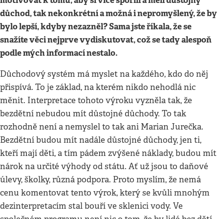
motivovat k tomu, aby si více spořili a měli důstojný
důchod, tak nekonkrétní a možná i nepromyšlený, že by
bylo lepší, kdyby nezazněl? Sama jste říkala, že se
snažíte věci nejprve vydiskutovat, což se tady alespoň
podle mých informací nestalo.
Důchodový systém má myslet na každého, kdo do něj
přispívá. To je základ, na kterém nikdo nehodlá nic
měnit. Interpretace tohoto výroku vyzněla tak, že
bezdětní nebudou mít důstojné důchody. To tak
rozhodně není a nemyslel to tak ani Marian Jurečka.
Bezdětní budou mít nadále důstojné důchody, jen ti,
kteří mají děti, a tím pádem zvýšené náklady, budou mít
nárok na určité výhody od státu. Ať už jsou to daňové
úlevy, školky, různá podpora. Proto myslím, že nemá
cenu komentovat tento výrok, který se kvůli mnohým
dezinterpretacím stal bouří ve sklenici vody. Ve