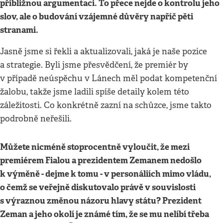
přibližnou argumentaci. To přece nejde o kontrolu jeho
slov, ale o budování vzájemné důvěry napříč pěti
stranami.
Jasně jsme si řekli a aktualizovali, jaká je naše pozice
a strategie. Byli jsme přesvědčení, že premiér by
v případě neúspěchu v Lánech měl podat kompetenční
žalobu, takže jsme ladili spíše detaily kolem této
záležitosti. Co konkrétně zazní na schůzce, jsme takto
podrobně neřešili.
Můžete nicméně stoprocentně vyloučit, že mezi
premiérem Fialou a prezidentem Zemanem nedošlo
k výměně - dejme k tomu - v personáliích mimo vládu,
o čemž se veřejně diskutovalo právě v souvislosti
s výraznou změnou názoru hlavy státu? Prezident
Zeman a jeho okolí je známé tím, že se mu nelíbí třeba