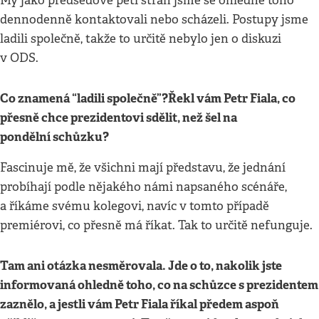
My jako předsedové pěti stran jsme se ohledně toho
dennodenně kontaktovali nebo scházeli. Postupy jsme
ladili společně, takže to určitě nebylo jen o diskuzi
v ODS.
Co znamená “ladili společně”
?
Řekl vám Petr Fiala, co
přesně chce prezidentovi sdělit, než šel na
pondělní schů
zku?
Fascinuje mě, že všichni mají představu, že jednání
probíhají podle nějakého námi napsaného scénáře,
a říkáme svému kolegovi, navíc v tomto případě
premiérovi, co přesně má říkat. Tak to určitě nefunguje.
Tam ani otázka nesměrovala. Jde o to, nakolik jste
informovaná ohledně toho, co na schůzce s prezidentem
zaznělo, a jestli vám Petr Fiala říkal předem aspoň