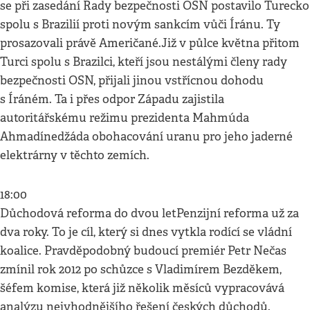
se při zasedání Rady bezpečnosti OSN postavilo Turecko
spolu s Brazilií proti novým sankcím vůči Íránu. Ty
prosazovali právě Američané.Již v půlce května přitom
Turci spolu s Brazilci, kteří jsou nestálými členy rady
bezpečnosti OSN, přijali jinou vstřícnou dohodu
s Íráném. Ta i přes odpor Západu zajistila
autoritářskému režimu prezidenta Mahmúda
Ahmadínedžáda obohacování uranu pro jeho jaderné
elektrárny v těchto zemích.
18:00
Důchodová reforma do dvou letPenzijní reforma už za
dva roky. To je cíl, který si dnes vytkla rodící se vládní
koalice. Pravděpodobný budoucí premiér Petr Nečas
zmínil rok 2012 po schůzce s Vladimírem Bezděkem,
šéfem komise, která již několik měsíců vypracovává
analýzu nejvhodnějšího řešení českých důchodů.