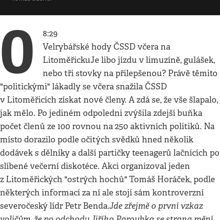
0
8:29
Velrybářské hody ČSSD včera na
LitoměřickuJe libo jízdu v limuzíně, gulášek,
nebo tři stovky na přilepšenou? Právě těmito
"politickými" lákadly se včera snažila ČSSD
v Litoměřicích získat nové členy. A zdá se, že vše šlapalo,
jak mělo. Po jediném odpoledni zvýšila zdejší buňka
počet členů ze 100 rovnou na 250 aktivních politiků. Na
místo dorazilo podle očitých svědků hned několik
dodávek s dělníky a další partičky teenagerů lačnících po
slíbené večerní diskotéce. Akci organizoval jeden
z Litoměřických "ostrých hochů" Tomáš Horáček, podle
některých informací za ní ale stojí sám kontroverzní
Jde zřejmě o první vzkaz
severočeský lídr Petr Benda.
voličům, že po odchodu Jiřího Paroubka se strana mění