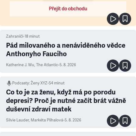
Přejít do obchodu
Zahraničí
•
18
minut
Pád milovaného a nenáviděného vědce
Anthonyho Fauciho
Katherine J. Wu
,
The Atlantic
•
5. 8. 2026
Podcasty
:
Ženy XYZ
•
54 minut
Co to je za ženu, když má po porodu
depresi? Proč je nutné začít brát vážně
duševní zdraví matek
Silvie Lauder
,
Markéta Plíhalová
•
5. 8. 2026