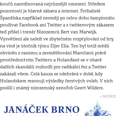
koučů naordinovaná nejrůznější omezení. Středem
pozornosti je hlavně zábava a internet. Fotbalisté
Španělska například nesmějí po celou dobu šampionátu
používat Facebook ani Twitter a s twitterovým zákazem
teď přišel i trenér Nizozemců Bert van Marwijk.
Vysvětlení ale neleží ve zbytečném rozptylování od hry,
na vině je útočník týmu Eljer Elia. Ten byl totiž médii
obviněn z rasismu a zesměšňování Maročanů právě
prostřednictvím Twitteru a Holanďané se v obavě
dalších skandálů rozhodli pro radikální řez a Twitter
zakázali všem. Celá kauza se odehrává v době, kdy
Holandskem rezonují výsledky čerstvých voleb. V nich
posílil i známý nizozemský xenofob Geert Wilders.
↓ INZERCE