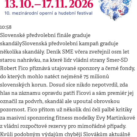
10:58
Slovenské předvolební finále graduje
skandálySlovenská předvolební kampaň graduje
několika skandály. Deník SME včera zveřejnil osm let
starou nahrávku, na které lídr vládní strany Smer-SD
Robert Fico přiznává utajované sponzory a černé fondy,
do kterých mohlo natéct nejméně 75 milionů
slovenských korun. Dosud sice nikdo nepotvrdil, zda
hlas na záznamu opravdu patří Ficovi a sám premiér jej
označil za podvrh, skandál ale upoutal obrovskou
pozornost. Fico přitom už několik dní čelí palbě kritiky
za masivní sponzoring fitness modelky Evy Martinkové
z vládní rozpočtové rezervy pro mimořádné případy.
Kvůli podobným výdajům chybějí Slovákům aktuálně