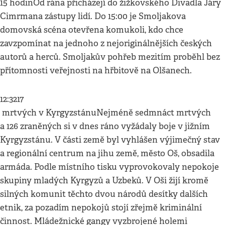
15 hodinOd rána přicházejí do žižkovského Divadla Járy
Cimrmana zástupy lidí. Do 15:00 je Smoljakova
domovská scéna otevřena komukoli, kdo chce
zavzpomínat na jednoho z nejoriginálnějších českých
autorů a herců. Smoljakův pohřeb mezitím proběhl bez
přítomnosti veřejnosti na hřbitově na Olšanech.
12:3217
mrtvých v KyrgyzstánuNejméně sedmnáct mrtvých
a 126 zraněných si v dnes ráno vyžádaly boje v jižním
Kyrgyzstánu. V části země byl vyhlášen výjimečný stav
a regionální centrum na jihu země, město Oš, obsadila
armáda. Podle místního tisku vyprovokovaly nepokoje
skupiny mladých Kyrgyzů a Uzbeků. V Oši žijí kromě
silných komunit těchto dvou národů desítky dalších
etnik, za pozadím nepokojů stojí zřejmě kriminální
činnost. Mládežnické gangy vyzbrojené holemi