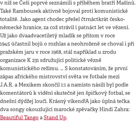
v níž se Češi poprvé seznámili s příběhem bratří Mašínů.
Také Rambousek aktivně bojoval proti komunistické
totalitě. Jako agent chodec přešel čtrnáctkrát česko-
německé hranice, za což strávil i patnáct let ve vězení.
Už jako dvaadvacetiletý mladík se přitom v roce
1945 účastnil bojů o rozhlas a neohroženě se choval i při
pražském jaru v roce 1968, stál například u zrodu
organizace K 231 sdružující politické vězně
komunistického režimu. … S konstatováním, že první
zápas afrického mistrovství světa ve fotbale mezi
J.A.R. a Mexikem skončil 1:1 a namísto násilí byl podle
komentátorů k vidění skutečně jen špičkový fotbal, se
dnešní dýdžej loučí. Krásný víkend!A jako úplná tečka
dva songy okouzlující marocké zpěvačky Hindi Zahra:
Beautiful Tango
a
Stand Up
.