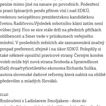
peníze mimo jiné na sanace po povodních. Podezření
z praní špinavých peněz přitom visí i nad SDKÚ,
vedenou neúspěšnou prezidentskou kandidátkou
Ivetou Radičovou.Výsledek sobotního klání zatím není
vůbec jistý. Fico se sice stále drží na předních příčkách
oblíbenosti a Smer vede v průzkumech veřejného
mínění. V posledních měsících ale zaznamenává značný
propad preferencí, zřejmě i na úkor SDKÚ. Polepšily si
také některé opoziční pravicové strany. Černým koněm
voleb může být nová strana Svoboda a Spravedlnost
(SaS) dvaačtyřicetiletého ekonoma Richarda Sulíka,
autora slovenské daňové reformy, která nabírá na oblibě
především u mladých Slováků.
11:40
Rozloučení s Ladislavem Smoljakem - dnes do