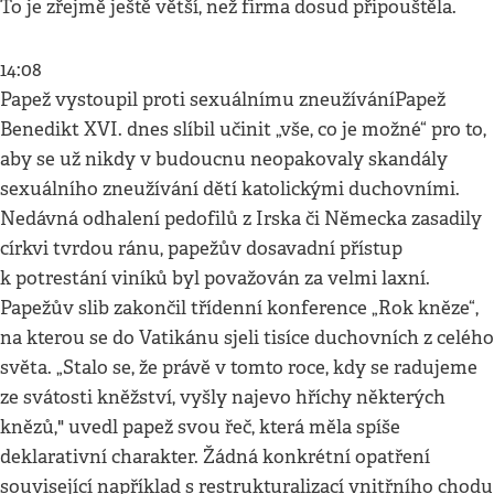
To je zřejmě ještě větší, než firma dosud připouštěla.
14:08
Papež vystoupil proti sexuálnímu zneužíváníPapež
Benedikt XVI. dnes slíbil učinit „vše, co je možné“ pro to,
aby se už nikdy v budoucnu neopakovaly skandály
sexuálního zneužívání dětí katolickými duchovními.
Nedávná odhalení pedofilů z Irska či Německa zasadily
církvi tvrdou ránu, papežův dosavadní přístup
k potrestání viníků byl považován za velmi laxní.
Papežův slib zakončil třídenní konference „Rok kněze“,
na kterou se do Vatikánu sjeli tisíce duchovních z celého
světa. „Stalo se, že právě v tomto roce, kdy se radujeme
ze svátosti kněžství, vyšly najevo hříchy některých
knězů," uvedl papež svou řeč, která měla spíše
deklarativní charakter. Žádná konkrétní opatření
související například s restrukturalizací vnitřního chodu