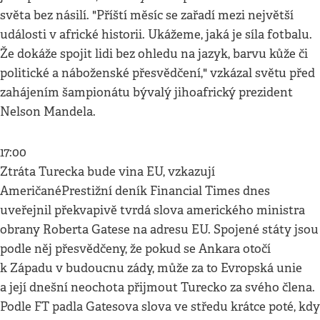
světa bez násilí. "Příští měsíc se zařadí mezi největší
události v africké historii. Ukážeme, jaká je síla fotbalu.
Že dokáže spojit lidi bez ohledu na jazyk, barvu kůže či
politické a náboženské přesvědčení," vzkázal světu před
zahájením šampionátu bývalý jihoafrický prezident
Nelson Mandela.
17:00
Ztráta Turecka bude vina EU, vzkazují
AmeričanéPrestižní deník Financial Times dnes
uveřejnil překvapivě tvrdá slova amerického ministra
obrany Roberta Gatese na adresu EU. Spojené státy jsou
podle něj přesvědčeny, že pokud se Ankara otočí
k Západu v budoucnu zády, může za to Evropská unie
a její dnešní neochota přijmout Turecko za svého člena.
Podle FT padla Gatesova slova ve středu krátce poté, kdy