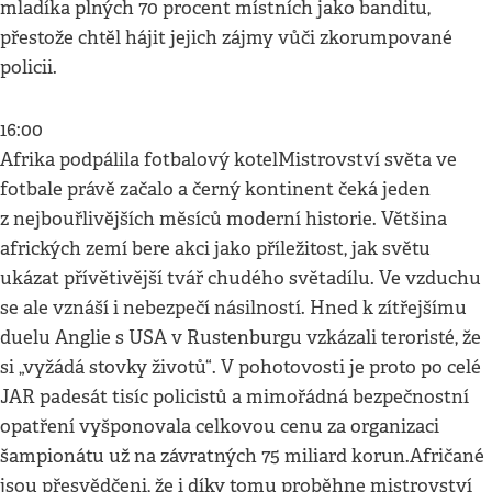
mladíka plných 70 procent místních jako banditu,
přestože chtěl hájit jejich zájmy vůči zkorumpované
policii.
16:00
Afrika podpálila fotbalový kotelMistrovství světa ve
fotbale právě začalo a černý kontinent čeká jeden
z nejbouřlivějších měsíců moderní historie. Většina
afrických zemí bere akci jako příležitost, jak světu
ukázat přívětivější tvář chudého světadílu. Ve vzduchu
se ale vznáší i nebezpečí násilností. Hned k zítřejšímu
duelu Anglie s USA v Rustenburgu vzkázali teroristé, že
si „vyžádá stovky životů“. V pohotovosti je proto po celé
JAR padesát tisíc policistů a mimořádná bezpečnostní
opatření vyšponovala celkovou cenu za organizaci
šampionátu už na závratných 75 miliard korun.Afričané
jsou přesvědčeni, že i díky tomu proběhne mistrovství