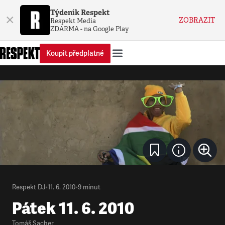
Týdeník Respekt
×
ZOBRAZIT
Respekt Media
ZDARMA - na Google Play
Koupit předplatné
Respekt DJ
•
11. 6. 2010
•
9
minut
Pátek 11. 6. 2010
Tomáš Sacher