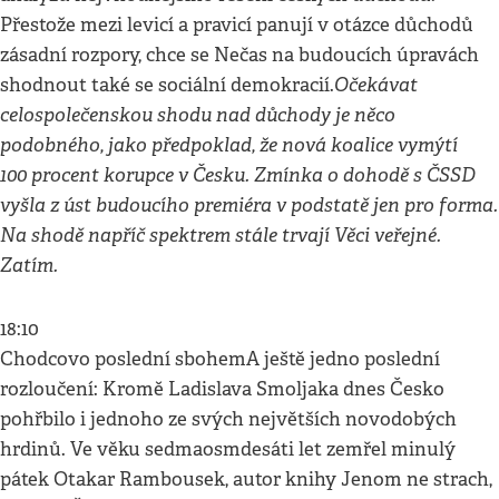
Přestože mezi levicí a pravicí panují v otázce důchodů
zásadní rozpory, chce se Nečas na budoucích úpravách
Očekávat
shodnout také se sociální demokracií.
celospolečenskou shodu nad důchody je něco
podobného, jako předpoklad, že nová koalice vymýtí
100 procent korupce v Česku. Zmínka o dohodě s ČSSD
vyšla z úst budoucího premiéra v podstatě jen pro forma.
Na shodě napříč spektrem stále trvají Věci veřejné.
Zatím.
18:10
Chodcovo poslední sbohemA ještě jedno poslední
rozloučení: Kromě Ladislava Smoljaka dnes Česko
pohřbilo i jednoho ze svých největších novodobých
hrdinů. Ve věku sedmaosmdesáti let zemřel minulý
pátek Otakar Rambousek, autor knihy Jenom ne strach,