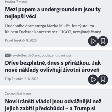
Hudba
•
7
minut
Mezi popem a undergroundem jsou ty
nejlepší věci
Hudebního dramaturga Marka Mikiče, který stojí za
klubem Fuchs2 a koncertní sérií UGOT, nezajímají žánry,
ale atmosféra
Pavel Turek
•
5. 8. 2026
Newsletter
:
Sečteno, podtrženo
•
3
minuty
Dříve bezplatně, dnes s přirážkou. Jak
nové náklady ovlivňují životní úroveň
Filip Zelenka
•
5. 8. 2026
Zahraničí
•
6
minut
Noví íránští vládci jsou odvážnější než
jejich zabití předchůdci – a Trump si