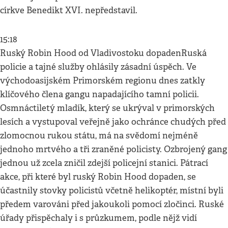
církve Benedikt XVI. nepředstavil.
15:18
Ruský Robin Hood od Vladivostoku dopadenRuská
policie a tajné služby ohlásily zásadní úspěch. Ve
východoasijském Primorském regionu dnes zatkly
klíčového člena gangu napadajícího tamní policii.
Osmnáctiletý mladík, který se ukrýval v primorských
lesích a vystupoval veřejně jako ochránce chudých před
zlomocnou rukou státu, má na svědomí nejméně
jednoho mrtvého a tři zraněné policisty. Ozbrojený gang
jednou už zcela zničil zdejší policejní stanici. Pátrací
akce, při které byl ruský Robin Hood dopaden, se
účastnily stovky policistů včetně helikoptér, místní byli
předem varováni před jakoukoli pomocí zločinci. Ruské
úřady přispěchaly i s průzkumem, podle nějž vidí