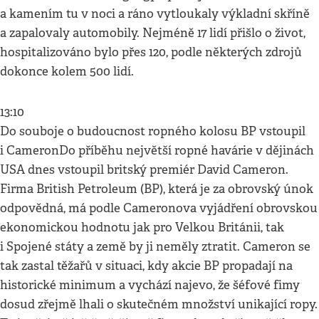
a kamením tu v noci a ráno vytloukaly výkladní skříně
a zapalovaly automobily. Nejméně 17 lidí přišlo o život,
hospitalizováno bylo přes 120, podle některých zdrojů
dokonce kolem 500 lidí.
13:10
Do souboje o budoucnost ropného kolosu BP vstoupil
i CameronDo příběhu největší ropné havárie v dějinách
USA dnes vstoupil britský premiér David Cameron.
Firma British Petroleum (BP), která je za obrovský únok
odpovědná, má podle Cameronova vyjádření obrovskou
ekonomickou hodnotu jak pro Velkou Británii, tak
i Spojené státy a země by ji neměly ztratit. Cameron se
tak zastal těžařů v situaci, kdy akcie BP propadají na
historické minimum a vychází najevo, že šéfové fimy
dosud zřejmě lhali o skutečném množství unikající ropy.