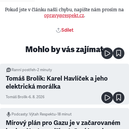
Pokud jste v článku našli chybu, napište nám prosím na
opravy@respekt.cz
.
Sdílet
Mohlo by vás zajímat
Ranní postřeh
•
2
minuty
Tomáš Brolík: Karel Havlíček a jeho
elektrická morálka
Tomáš Brolík
•
6. 8. 2026
Podcasty
:
Výtah Respektu
•
18 minut
Mírový plán pro Gazu je v začarovaném