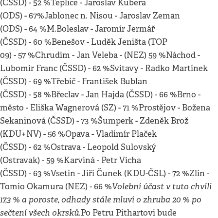
(ČSSD) - 52 %Teplice - Jaroslav Kubera
(ODS) - 67%Jablonec n. Nisou - Jaroslav Zeman
(ODS) - 64 %M.Boleslav - Jaromír Jermář
(ČSSD) - 60 %Benešov - Luděk Jeništa (TOP
09) - 57 %Chrudim - Jan Veleba - (NEZ) 59 %Náchod -
Lubomír Franc (ČSSD) - 62 %Svitavy - Radko Martínek
(ČSSD) - 69 %Třebíč - František Bublan
(ČSSD) - 58 %Břeclav - Jan Hajda (ČSSD) - 66 %Brno -
město - Eliška Wagnerová (SZ) - 71 %Prostějov - Božena
Sekaninová (ČSSD) - 73 %Šumperk - Zdeněk Brož
(KDU+NV) - 56 %Opava - Vladimír Plaček
(ČSSD) - 62 %Ostrava - Leopold Sulovský
(Ostravak) - 59 %Karviná - Petr Vícha
(ČSSD) - 63 %Vsetín - Jiří Čunek (KDU-ČSL) - 72 %Zlín -
Volební účast v tuto chvíli
Tomio Okamura (NEZ) - 66 %
17,3 % a poroste, odhady stále mluví o zhruba 20 % po
sečtení všech okrsků.
Po Petru Pithartovi bude