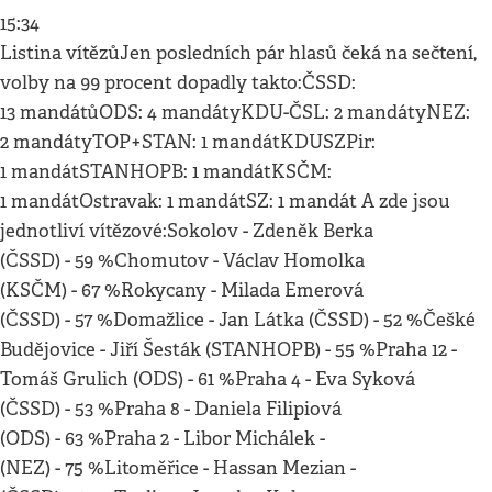
15:34
Listina vítězůJen posledních pár hlasů čeká na sečtení,
volby na 99 procent dopadly takto:ČSSD:
13 mandátůODS: 4 mandátyKDU-ČSL: 2 mandátyNEZ:
2 mandátyTOP+STAN: 1 mandátKDUSZPir:
1 mandátSTANHOPB: 1 mandátKSČM:
1 mandátOstravak: 1 mandátSZ: 1 mandát A zde jsou
jednotliví vítězové:Sokolov - Zdeněk Berka
(ČSSD) - 59 %Chomutov - Václav Homolka
(KSČM) - 67 %Rokycany - Milada Emerová
(ČSSD) - 57 %Domažlice - Jan Látka (ČSSD) - 52 %Češké
Budějovice - Jiří Šesták (STANHOPB) - 55 %Praha 12 -
Tomáš Grulich (ODS) - 61 %Praha 4 - Eva Syková
(ČSSD) - 53 %Praha 8 - Daniela Filipiová
(ODS) - 63 %Praha 2 - Libor Michálek -
(NEZ) - 75 %Litoměřice - Hassan Mezian -