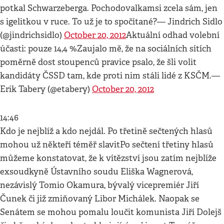
potkal Schwarzeberga. Pochodovalkamsi zcela sám, jen
s igelitkou v ruce. To už je to spočítané?— Jindrich Sidlo
(@jindrichsidlo)
October 20, 2012
Aktuální odhad volební
účasti: pouze 14,4 %
Zaujalo mě, že na sociálních sítích
poměrně dost stoupenců pravice psalo, že šli volit
kandidáty ČSSD tam, kde proti nim stáli lidé z KSČM.—
Erik Tabery (@etabery)
October 20, 2012
14:46
Kdo je nejblíž a kdo nejdál. Po třetině sečtených hlasů
mohou už někteří téměř slavitPo sečtení třetiny hlasů
můžeme konstatovat, že k vítězství jsou zatím nejblíže
exsoudkyně Ústavního soudu Eliška Wagnerová,
nezávislý Tomio Okamura, bývalý vicepremiér Jiří
Čunek či již zmiňovaný Libor Michálek. Naopak se
Senátem se mohou pomalu loučit komunista Jiří Dolejš