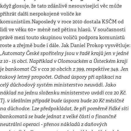
když glosuje, že tato zdánlivě nesouvisející věc může
přihrát další nespokojené voliče ke
komunistům.Naposledy v roce 2010 dostala KSČM od
lidí ve věku 60+ méně než pětinu hlasů. V současnosti
právě mezi touto skupinou voličů podpora komunistů
roste a zřejmě bude i dále. Jak Daniel Prokop vysvětluje:
„Automaty České spořitelny jsou v řadě krajů jen v jedné
z 10 - 15 obcí. Například v Olomouckém a Ústeckém kraji
je bankomat ČS v cca 30 obcích z 399, respektive 349. Jen
takový letmý propočet. Odhad úspory při aplikaci na
celý důchodový systém ministerstvo neuvádí. Jako
náklad na jednu složenku ministerstvo uvádí cca 20 Kč.
Tj. v ideálním případě bude úspora bude 20 Kč měsíčně
na důchodce. Lze předpokládat, že při poměrně řídké síti
bankomatů se bude jednat z velké části o finančně
neutrální operaci - přenos nákladů z daňových