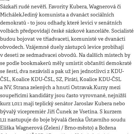
Sázkaři rudé nevěří. Favority Kubera, Wagnerová či
MichálekJediný komunista a dvanáct sociálních
demokratů - to jsou odhady, které levici v senátních
volbách předpovídají české sázkové kanceláře. Socialisté
budou bojovat ve třiadvaceti, komunisté ve dvanácti
obvodech. Vzájemné duely zástupců levice probíhají
v deseti ze sedmadvacei obvodů. Na dalších místech by
se podle bookmakerů měly umístit občanští demokraté
se šesti, dva nezávislí a pak už jen jednotlivci z KDU-
ČSL, Koalice KDU-ČSL, SZ, Piráti, Koalice KDU-ČSL
a NV, Strana zelených a hnutí Ostravak.Kurzy mezi
soupeřícími kandidáty jsou často vyrovnané, nejnižší
kurz 1,01:1 mají teplický senátor Jaroslav Kubera nebo
bývalý vicepremiér Jiří Čunek ze Vsetína. S kurzem
1,11 nastupuje do boje bývalá členka Ústavního soudu
Eliška Wagnerová (Zelení / Brno-město) a Božena