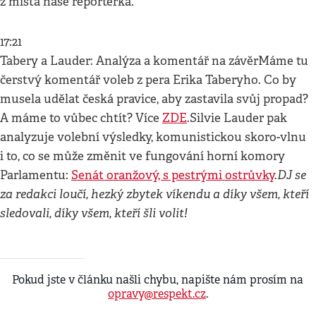
z místa naše reportérka.
17:21
Tabery a Lauder: Analýza a komentář na závěrMáme tu
čerstvý komentář voleb z pera Erika Taberyho. Co by
musela udělat česká pravice, aby zastavila svůj propad?
A máme to vůbec chtít? Více
ZDE
.Silvie Lauder pak
analyzuje volební výsledky, komunistickou skoro-vlnu
i to, co se může změnit ve fungování horní komory
DJ se
Parlamentu:
Senát oranžový, s pestrými ostrůvky
.
za redakci loučí, hezký zbytek víkendu a díky všem, kteří
sledovali, díky všem, kteří šli volit!
Pokud jste v článku našli chybu, napište nám prosím na
opravy@respekt.cz
.