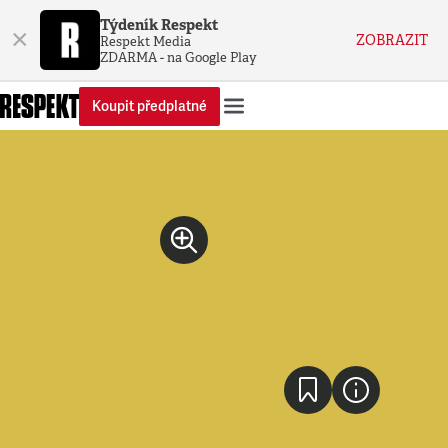
Týdeník Respekt
×
ZOBRAZIT
Respekt Media
ZDARMA - na Google Play
Koupit předplatné