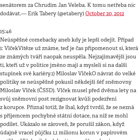
senátorem za Chrudim Jan Veleba. K tomu netřeba nic
dodávat.— Erik Tabery (@etabery)
October 20, 2012
15:46
Neúspěšné comebacky aneb kdy je lepší odejít. Případ
1: VlčekVítěze už známe, teď je čas připomenout si, která
ze známých tváří naopak neuspěla. Nejzajímavější jsou
ti, kteří už v politice jméno mají a mysleli si na další
stupínek své kariéry.1) Miloslav VlčekO návrat do velké
politiky se neúspěšně pokusil někdejší šéf sněmovny
Miloslav Vlček (ČSSD). Vlček musel před dvěma lety na
svůj sněmovní post rezignovat kvůli podezření
z korupce. Přiznal totiž, že lhal, když tvrdil, že se nezná
s příjemcem pochybné státní dotace, na níž se mohl
podílet. Ukázalo se zároveň, že porušil zákon, když
údajně vracel půjčku 1,1 milionu korun v papírovém