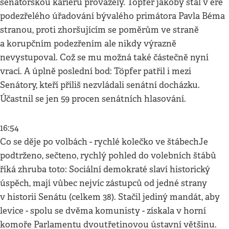
senátorskou kariéru provázely. Töpfer jakoby stál v éře
podezřelého úřadování bývalého primátora Pavla Béma
stranou, proti zhoršujícím se poměrům ve straně
a korupčním podezřením ale nikdy výrazně
nevystupoval. Což se mu možná také částečně nyní
vrací. A úplně poslední bod: Töpfer patřil i mezi
Senátory, kteří příliš nezvládali senátní docházku.
Účastnil se jen 59 procen senátních hlasování.
16:54
Co se děje po volbách - rychlé kolečko ve štábechJe
podtrženo, sečteno, rychlý pohled do volebních štábů
říká zhruba toto: Sociální demokraté slaví historický
úspěch, mají vůbec nejvíc zástupců od jedné strany
v historii Senátu (celkem 38). Stačil jediný mandát, aby
levice - spolu se dvěma komunisty - získala v horní
komoře Parlamentu dvoutřetinovou ústavní většinu.