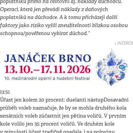
poplatníků přímo na cestovní aj. náklady důchodců.
Operaci, která jen převádí náklady z daňových
poplatníků na důchodce. A k tomu přicházejí další
faktory jako riziko vyšší zneužitelnosti blízkou osobou
schopnou/pověřenou vybírat důchod.“
↓ INZERCE
13:51
Účast jen kolem 20 procent: duelanti nástupDosavadní
průběh voleb naznačuje, že by se mohla druhého kola
senátních voleb zúčastnit jen pětina voličů. V prvním
kole volilo jen 35 procent voličů. Ve druhém kole
v minulosti účast tradičně opadala, i na polovinu.