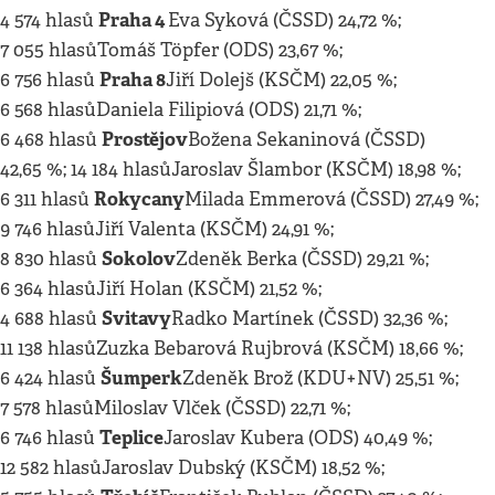
Praha 4
4 574 hlasů
Eva Syková (ČSSD) 24,72 %;
7 055 hlasůTomáš Töpfer (ODS) 23,67 %;
Praha 8
6 756 hlasů
Jiří Dolejš (KSČM) 22,05 %;
6 568 hlasůDaniela Filipiová (ODS) 21,71 %;
Prostějov
6 468 hlasů
Božena Sekaninová (ČSSD)
42,65 %; 14 184 hlasůJaroslav Šlambor (KSČM) 18,98 %;
Rokycany
6 311 hlasů
Milada Emmerová (ČSSD) 27,49 %;
9 746 hlasůJiří Valenta (KSČM) 24,91 %;
Sokolov
8 830 hlasů
Zdeněk Berka (ČSSD) 29,21 %;
6 364 hlasůJiří Holan (KSČM) 21,52 %;
Svitavy
4 688 hlasů
Radko Martínek (ČSSD) 32,36 %;
11 138 hlasůZuzka Bebarová Rujbrová (KSČM) 18,66 %;
Šumperk
6 424 hlasů
Zdeněk Brož (KDU+NV) 25,51 %;
7 578 hlasůMiloslav Vlček (ČSSD) 22,71 %;
Teplice
6 746 hlasů
Jaroslav Kubera (ODS) 40,49 %;
12 582 hlasůJaroslav Dubský (KSČM) 18,52 %;