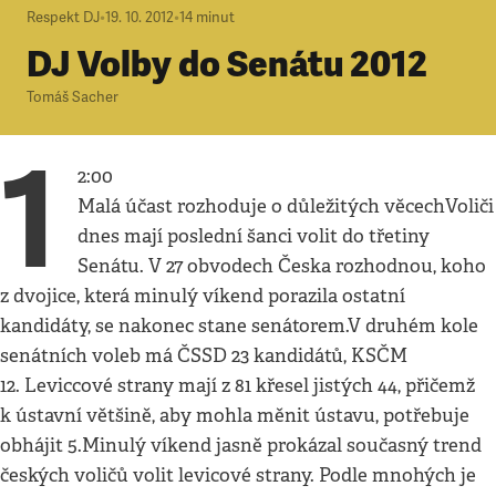
Respekt DJ
•
19. 10. 2012
•
14
minut
DJ Volby do Senátu 2012
Tomáš Sacher
1
2:00
Malá účast rozhoduje o důležitých věcechVoliči
dnes mají poslední šanci volit do třetiny
Senátu. V 27 obvodech Česka rozhodnou, koho
z dvojice, která minulý víkend porazila ostatní
kandidáty, se nakonec stane senátorem.V druhém kole
senátních voleb má ČSSD 23 kandidátů, KSČM
12. Leviccové strany mají z 81 křesel jistých 44, přičemž
k ústavní většině, aby mohla měnit ústavu, potřebuje
obhájit 5.Minulý víkend jasně prokázal současný trend
českých voličů volit levicové strany. Podle mnohých je