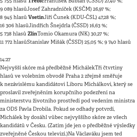
Třebíč
5 755 hlasů
František Bublan (ČSSD) 27,40 %;
9 089 hlasůJosef Zahradníček (KSČM) 26,97 %;
Vsetín
8 945 hlasů
Jiří Čunek (KDU-ČSL) 47,28 %;
16 306 hlasůJindřich Šnejdrla (ČSSD) 16,63 %;
Zlín
5 738 hlasů
Tomio Okamura (NK) 30,27 %;
11 772 hlasůStanislav Mišák (ČSSD) 25,05 %; 9 740 hlasů
14:27
Nejvyšší skóre má předběžně MichálekTři čtvrtiny
hlasů ve volebním obvodě Praha 2 zřejmě směřuje
k nezávislému kandidátovi Liboru Michálkovi, který se
proslavil zveřejněním korupčního podezření na
ministerstvu životního prostředí pod vedením ministra
za ODS Pavla Drobila. Pokud se odhady potvrdí,
Michálek by dosáhl vůbec nejvyššího skóre ze všech
kandidátů v Česku. (Zatím jde jen o předběžné výsledky
zveřejněné Českou televizí.)
Na Václaváku jsem ted