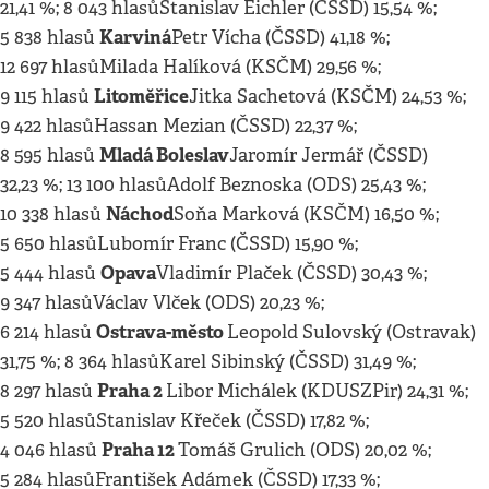
21,41 %; 8 043 hlasůStanislav Eichler (ČSSD) 15,54 %;
Karviná
5 838 hlasů
Petr Vícha (ČSSD) 41,18 %;
12 697 hlasůMilada Halíková (KSČM) 29,56 %;
Litoměřice
9 115 hlasů
Jitka Sachetová (KSČM) 24,53 %;
9 422 hlasůHassan Mezian (ČSSD) 22,37 %;
Mladá Boleslav
8 595 hlasů
Jaromír Jermář (ČSSD)
32,23 %; 13 100 hlasůAdolf Beznoska (ODS) 25,43 %;
Náchod
10 338 hlasů
Soňa Marková (KSČM) 16,50 %;
5 650 hlasůLubomír Franc (ČSSD) 15,90 %;
Opava
5 444 hlasů
Vladimír Plaček (ČSSD) 30,43 %;
9 347 hlasůVáclav Vlček (ODS) 20,23 %;
Ostrava-město
6 214 hlasů
Leopold Sulovský (Ostravak)
31,75 %; 8 364 hlasůKarel Sibinský (ČSSD) 31,49 %;
Praha 2
8 297 hlasů
Libor Michálek (KDUSZPir) 24,31 %;
5 520 hlasůStanislav Křeček (ČSSD) 17,82 %;
Praha 12
4 046 hlasů
Tomáš Grulich (ODS) 20,02 %;
5 284 hlasůFrantišek Adámek (ČSSD) 17,33 %;