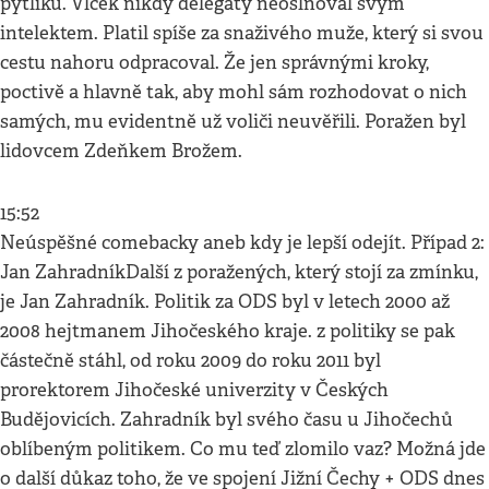
pytlíku. Vlček nikdy delegáty neoslňoval svým
intelektem. Platil spíše za snaživého muže, který si svou
cestu nahoru odpracoval. Že jen správnými kroky,
poctivě a hlavně tak, aby mohl sám rozhodovat o nich
samých, mu evidentně už voliči neuvěřili. Poražen byl
lidovcem Zdeňkem Brožem.
15:52
Neúspěšné comebacky aneb kdy je lepší odejít. Případ 2:
Jan ZahradníkDalší z poražených, který stojí za zmínku,
je Jan Zahradník. Politik za ODS byl v letech 2000 až
2008 hejtmanem Jihočeského kraje. z politiky se pak
částečně stáhl, od roku 2009 do roku 2011 byl
prorektorem Jihočeské univerzity v Českých
Budějovicích. Zahradník byl svého času u Jihočechů
oblíbeným politikem. Co mu teď zlomilo vaz? Možná jde
o další důkaz toho, že ve spojení Jižní Čechy + ODS dnes