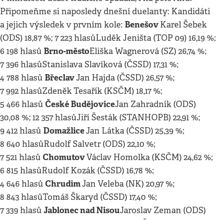
Připomeňme si naposledy dnešní duelanty: Kandidáti
Benešov
a jejich výsledek v prvním kole:
Karel Šebek
(ODS) 18,87 %; 7 223 hlasůLuděk Jeništa (TOP 09) 16,19 %;
Brno-město
6 198 hlasů
Eliška Wagnerová (SZ) 26,74 %;
7 396 hlasůStanislava Slavíková (ČSSD) 17,31 %;
Břeclav
4 788 hlasů
Jan Hajda (ČSSD) 26,57 %;
7 992 hlasůZdeněk Tesařík (KSČM) 18,17 %;
České Budějovice
5 466 hlasů
Jan Zahradník (ODS)
30,08 %; 12 357 hlasůJiří Šesták (STANHOPB) 22,91 %;
Domažlice
9 412 hlasů
Jan Látka (ČSSD) 25,39 %;
8 640 hlasůRudolf Salvetr (ODS) 22,10 %;
Chomutov
7 521 hlasů
Václav Homolka (KSČM) 24,62 %;
6 815 hlasůRudolf Kozák (ČSSD) 16,78 %;
Chrudim
4 646 hlasů
Jan Veleba (NK) 20,97 %;
8 843 hlasůTomáš Škaryd (ČSSD) 17,40 %;
Jablonec nad Nisou
7 339 hlasů
Jaroslav Zeman (ODS)