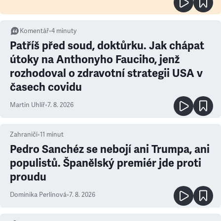
Komentář
•
4
minuty
Patříš před soud, doktůrku. Jak chápat
útoky na Anthonyho Fauciho, jenž
rozhodoval o zdravotní strategii USA v
časech covidu
Martin Uhlíř
•
7. 8. 2026
Zahraničí
•
11
minut
Pedro Sanchéz se nebojí ani Trumpa, ani
populistů. Španělský premiér jde proti
proudu
Dominika Perlínová
•
7. 8. 2026