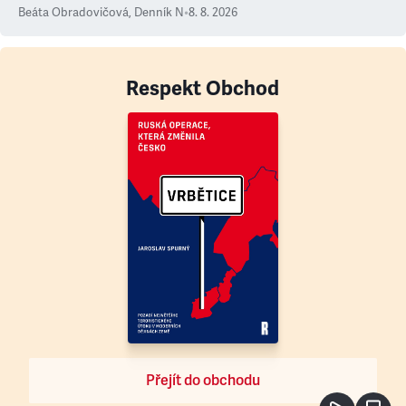
Beáta Obradovičová
,
Denník N
•
8. 8. 2026
Respekt Obchod
Přejít do obchodu