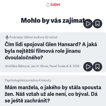
Sdílet
Mohlo by vás zajímat
Podcasty
:
Dělníci kultury
•
52 minut
Čím lidi spojoval Glen Hansard? A jaká
byla nejtěžší filmová role jinanu
dvoulaločného?
Jindřiška Bláhová
,
Jan H. Vitvar
,
Pavel Turek
•
8. 8. 2026
Psychologická poradna
•
4
minuty
Mám manžela, o jakého by stála spousta
žen. Náš vztah už ale není, co býval. Dá
se ještě zachránit?