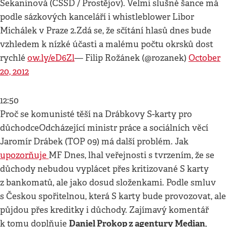
Sekaninová (ČSSD / Prostějov). Velmi slušné šance má
podle sázkových kanceláří i whistleblower Libor
Michálek v Praze 2.
Zdá se, že sčítání hlasů dnes bude
vzhledem k nízké účasti a malému počtu okrsků dost
rychlé
ow.ly/eD6Zl
— Filip Rožánek (@rozanek)
October
20, 2012
12:50
Proč se komunisté těší na Drábkovy S-karty pro
důchodceOdcházející ministr práce a sociálních věcí
Jaromír Drábek (TOP 09) má další problém. Jak
upozorňuje
MF Dnes, lhal veřejnosti s tvrzením, že se
důchody nebudou vyplácet přes kritizované S karty
z bankomatů, ale jako dosud složenkami. Podle smluv
s Českou spořitelnou, která S karty bude provozovat, ale
půjdou přes kreditky i důchody. Zajímavý komentář
Daniel Prokop z agentury Median
k tomu doplňuje
,