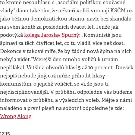
to kromě nesouhlasu s „asociální politikou současné
vlády“ dáno také tím, že někteří voliči vnímají KSČM už
jako běžnou demokratickou stranu, navíc bez skandálu
na svém kontě za posledních dvacet let. Jenže jak
podotýká
kolega Jaroslav Spurný
: „Komunisté jsou
špinaví za těch čtyřicet let, co tu vládli, více než dost.
Dokonce v takové míře, že by žádná nová špína na nich
nebyla vidět.“Včerejší den mnoho voličů k urnám
nepřilákal. Většina obvodů hlásí 5 až 10 procent. Dnešek
nejspíš nebude jiný, což může přihodit hlasy
komunistům, o jejichž voličích se ví, že jsou ti
nejdisciplinovanější. V průběhu odpoledne vás budeme
informovat o průběhu a výsledcích voleb. Mějte s námi
naladěno a první píseň na sobotní odpoledne je zde:
Wrong Along
12:15