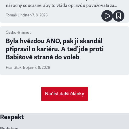
náročný současně: aby to vláda opravdu považovala za
prioritu
Tomáš Lindner
•
7. 8. 2026
Česko
•
6
minut
Byla hvězdou ANO, pak ji skandál
připravil o kariéru. A teď jde proti
Babišově straně do voleb
František Trojan
•
7. 8. 2026
Načíst další články
Respekt