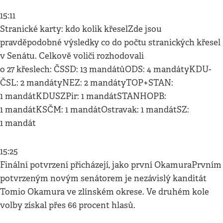
15:11
Stranické karty: kdo kolik křeselZde jsou
pravděpodobné výsledky co do počtu stranických křesel
v Senátu. Celkově voliči rozhodovali
o 27 křeslech: ČSSD: 13 mandátůODS: 4 mandátyKDU-
ČSL: 2 mandátyNEZ: 2 mandátyTOP+STAN:
1 mandátKDUSZPir: 1 mandátSTANHOPB:
1 mandátKSČM: 1 mandátOstravak: 1 mandátSZ:
1 mandát
15:25
Finální potvrzení přicházejí, jako první OkamuraPrvním
potvrzeným novým senátorem je nezávislý kanditát
Tomio Okamura ve zlínském okrese. Ve druhém kole
volby získal přes 66 procent hlasů.