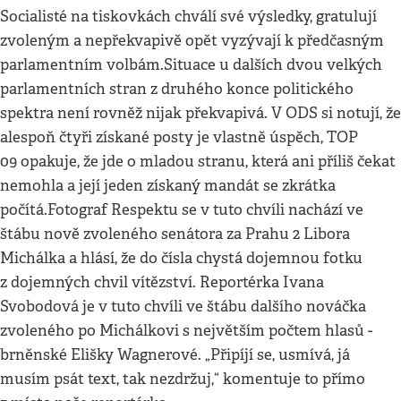
Socialisté na tiskovkách chválí své výsledky, gratulují
zvoleným a nepřekvapivě opět vyzývají k předčasným
parlamentním volbám.Situace u dalších dvou velkých
parlamentních stran z druhého konce politického
spektra není rovněž nijak překvapivá. V ODS si notují, že
alespoň čtyři získané posty je vlastně úspěch, TOP
09 opakuje, že jde o mladou stranu, která ani příliš čekat
nemohla a její jeden získaný mandát se zkrátka
počítá.Fotograf Respektu se v tuto chvíli nachází ve
štábu nově zvoleného senátora za Prahu 2 Libora
Michálka a hlásí, že do čísla chystá dojemnou fotku
z dojemných chvil vítězství. Reportérka Ivana
Svobodová je v tuto chvíli ve štábu dalšího nováčka
zvoleného po Michálkovi s největším počtem hlasů -
brněnské Elišky Wagnerové. „Připíjí se, usmívá, já
musím psát text, tak nezdržuj,“ komentuje to přímo