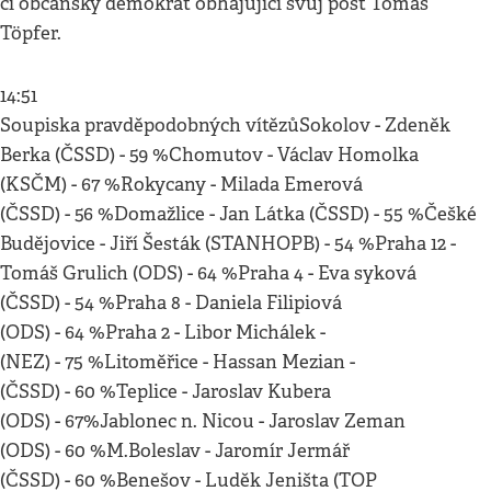
či občanský demokrat obhajující svůj post Tomáš
Töpfer.
14:51
Soupiska pravděpodobných vítězůSokolov - Zdeněk
Berka (ČSSD) - 59 %Chomutov - Václav Homolka
(KSČM) - 67 %Rokycany - Milada Emerová
(ČSSD) - 56 %Domažlice - Jan Látka (ČSSD) - 55 %Češké
Budějovice - Jiří Šesták (STANHOPB) - 54 %Praha 12 -
Tomáš Grulich (ODS) - 64 %Praha 4 - Eva syková
(ČSSD) - 54 %Praha 8 - Daniela Filipiová
(ODS) - 64 %Praha 2 - Libor Michálek -
(NEZ) - 75 %Litoměřice - Hassan Mezian -
(ČSSD) - 60 %Teplice - Jaroslav Kubera
(ODS) - 67%Jablonec n. Nicou - Jaroslav Zeman
(ODS) - 60 %M.Boleslav - Jaromír Jermář
(ČSSD) - 60 %Benešov - Luděk Jeništa (TOP