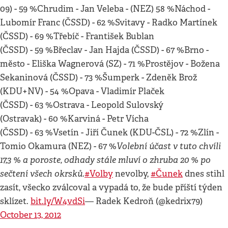
09) - 59 %Chrudim - Jan Veleba - (NEZ) 58 %Náchod -
Lubomír Franc (ČSSD) - 62 %Svitavy - Radko Martínek
(ČSSD) - 69 %Třebíč - František Bublan
(ČSSD) - 59 %Břeclav - Jan Hajda (ČSSD) - 67 %Brno -
město - Eliška Wagnerová (SZ) - 71 %Prostějov - Božena
Sekaninová (ČSSD) - 73 %Šumperk - Zdeněk Brož
(KDU+NV) - 54 %Opava - Vladimír Plaček
(ČSSD) - 63 %Ostrava - Leopold Sulovský
(Ostravak) - 60 %Karviná - Petr Vícha
(ČSSD) - 63 %Vsetín - Jiří Čunek (KDU-ČSL) - 72 %Zlín -
Volební účast v tuto chvíli
Tomio Okamura (NEZ) - 67 %
17,3 % a poroste, odhady stále mluví o zhruba 20 % po
sečtení všech okrsků.
#Volby
nevolby,
#Čunek
dnes stihl
zasít, všecko zválcoval a vypadá to, že bude příští týden
sklízet.
bit.ly/W4vdSi
— Radek Kedroň (@kedrix79)
October 13, 2012