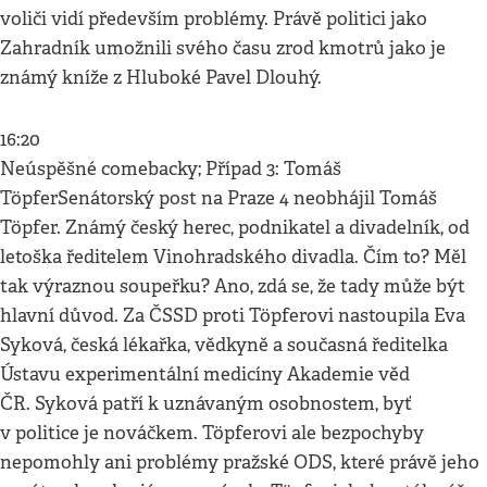
voliči vidí především problémy. Právě politici jako
Zahradník umožnili svého času zrod kmotrů jako je
známý kníže z Hluboké Pavel Dlouhý.
16:20
Neúspěšné comebacky; Případ 3: Tomáš
TöpferSenátorský post na Praze 4 neobhájil Tomáš
Töpfer. Známý český herec, podnikatel a divadelník, od
letoška ředitelem Vinohradského divadla. Čím to? Měl
tak výraznou soupeřku? Ano, zdá se, že tady může být
hlavní důvod. Za ČSSD proti Töpferovi nastoupila Eva
Syková, česká lékařka, vědkyně a současná ředitelka
Ústavu experimentální medicíny Akademie věd
ČR. Syková patří k uznávaným osobnostem, byť
v politice je nováčkem. Töpferovi ale bezpochyby
nepomohly ani problémy pražské ODS, které právě jeho