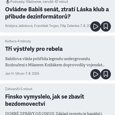
Podcasty
:
Vládneme, nerušit
•
42 minut
Ovládne Babiš senát, ztratí Láska klub a
přibude dezinformátorů?
Kristýna Jelínková
,
František Trojan
,
Filip Zelenka
•
7. 8. 2026
Kultura
•
4
minuty
Tři výstřely pro rebela
Babišova vláda pohřbila legendu undergroundu.
Rozloučení s Milanem Knížákem doprovodily vojenské
salvy i kritika pokrokářů
Jan H. Vitvar
•
7. 8. 2026
Zahraničí
•
5
minut
Finsko vymyslelo, jak se zbavit
bezdomovectví
DOBRÉ ZPRÁVY ODJINUD. Základ receptu je banální i