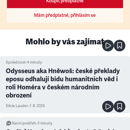
Koupit předplatné
Mám předplatné, přihlásím se
Mohlo by vás zajímat
Společnost
•
4
minuty
Odysseus aka Hněwoš: české překlady
eposu odhalují bídu humanitních věd i
roli Homéra v českém národním
obrození
Silvie Lauder
•
7. 8. 2026
Ranní postřeh
•
3
minuty