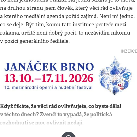
na druhou stranu jsem člověk, který věci rád ovlivňuje
a kterého mediální agenda pořád zajímá. Není mi jedno,
co se děje. Být tím, komu tato instituce proteče mezi
rukama, určitě není dobrý pocit, to nezávidím nikomu
v pozici generálního ředitele.
↓ INZERCE
Když říkáte, že věci rád ovlivňujete, co byste dělal
v těchto dnech? Zvenčí to vypadá, že politická
rozhodnutí se moc ovlivnit nedají.