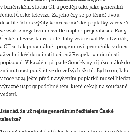
v brněnském studiu ČT a později také jako generální
ředitel České televize. Za jeho éry se po téměř dvou
desetiletích navýšily koncesionářské poplatky, zároveň
se však v negativním světle naplno projevila síla Rady
České televize, které do té doby vzdoroval Petr Dvořák,
a ČT se tak personálně i programově proměnila v dnes
až velmi křehkou instituci, což Respekt v minulosti
popisoval. V každém případě Souček nyní jako málokdo
zná nutnost pouštět se do velkých škrtů. Byl to on, kdo
v roce 2024 ještě před navýšením poplatků musel hledat
výrazné úspory podobné těm, které čekají na současné
vedení.
Jste rád, že už nejste generálním ředitelem České
televize?
To není jednoduchá otázka. Na jednu stranu je to úleva,