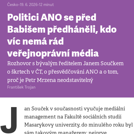
Česko
•
19. 6. 2026
•
12
minut
Politici ANO se před
Babišem předháněli, kdo
víc nemá rád
veřejnoprávní média
Rozhovor s bývalým ředitelem Janem Součkem
o škrtech v ČT, o přesvědčování ANO a o tom,
proč je Petr Mrzena neodstavitelný
František Trojan
J
an Souček v současnosti vyučuje mediální
management na Fakultě sociálních studií
Masarykovy univerzity, do minulého roku byl
sám takovým manažerem: nejprve