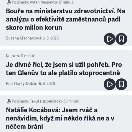
Podcasty
:
Výtah Respektu
•
17 minut
Bouře na ministerstvu zdravotnictví. Na
analýzu o efektivitě zaměstnanců padl
skoro milion korun
Zuzana Machálková
•
6. 8. 2026
Kultura
•
11
minut
Je divné říci, že jsem si užil pohřeb. Pro
ten Glenův to ale platilo stoprocentně
Petr Horký
•
Dublin
•
6. 8. 2026
Podcasty
:
Tekutá společnost
•
39 minut
Natálie Kocábová: Jsem rváč a
nenávidím, když mi někdo říká ne a v
něčem brání