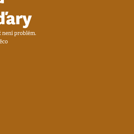
ďary
ž není problém.
ěco