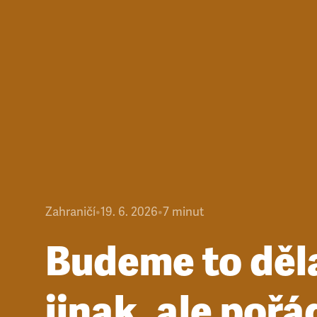
Zahraničí
•
19. 6. 2026
•
7
minut
Budeme to děl
jinak, ale pořá