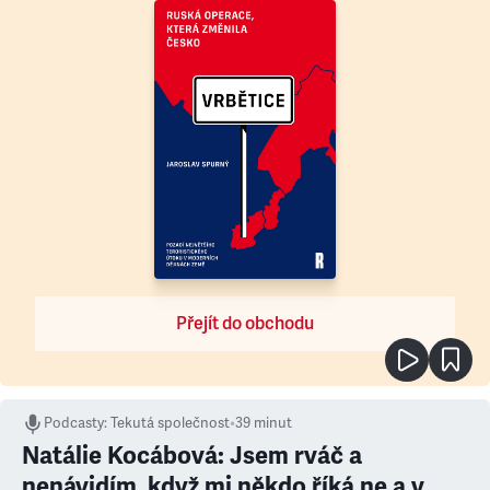
Přejít do obchodu
Podcasty
:
Tekutá společnost
•
39 minut
Natálie Kocábová: Jsem rváč a
nenávidím, když mi někdo říká ne a v