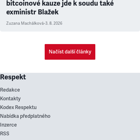
bitcoinové kauze jde k soudu také
exministr Blažek
Zuzana Machálková
•
3. 8. 2026
Načíst další články
Respekt
Redakce
Kontakty
Kodex Respektu
Nabídka předplatného
Inzerce
RSS