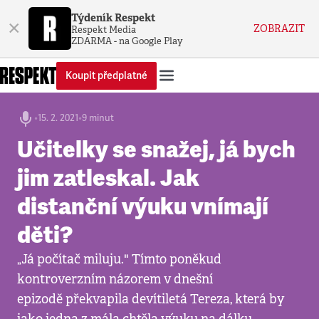
Týdeník Respekt
×
ZOBRAZIT
Respekt Media
ZDARMA - na Google Play
Koupit předplatné
•
15. 2. 2021
•
9 minut
Učitelky se snažej, já bych
jim zatleskal. Jak
distanční výuku vnímají
děti?
„Já počítač miluju." Tímto poněkud
kontroverzním názorem v dnešní
epizodě překvapila devítiletá Tereza, která by