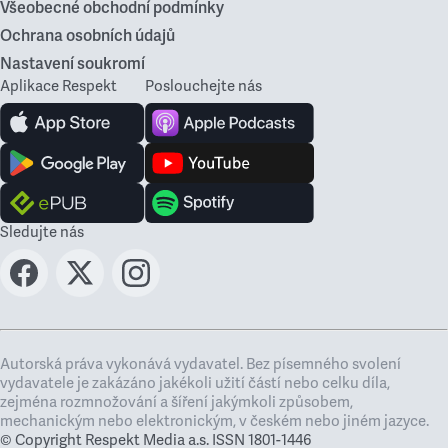
Všeobecné obchodní podmínky
Ochrana osobních údajů
Nastavení soukromí
Aplikace Respekt
Poslouchejte nás
Sledujte nás
Autorská práva vykonává vydavatel. Bez písemného svolení
vydavatele je zakázáno jakékoli užití částí nebo celku díla,
zejména rozmnožování a šíření jakýmkoli způsobem,
mechanickým nebo elektronickým, v českém nebo jiném jazyce.
© Copyright Respekt Media a.s. ISSN 1801-1446