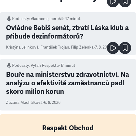
Podcasty
:
Vládneme, nerušit
•
42 minut
Ovládne Babiš senát, ztratí Láska klub a
přibude dezinformátorů?
Kristýna Jelínková
,
František Trojan
,
Filip Zelenka
•
7. 8. 2026
Podcasty
:
Výtah Respektu
•
17 minut
Bouře na ministerstvu zdravotnictví. Na
analýzu o efektivitě zaměstnanců padl
skoro milion korun
Zuzana Machálková
•
6. 8. 2026
Respekt Obchod