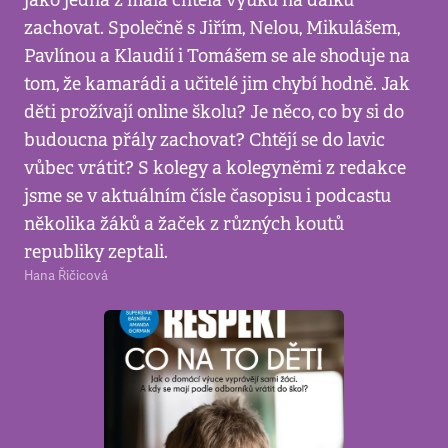
jako jedna z mála chtěla výuku na dálku
zachovat. Společně s Jiřím, Nelou, Mikulášem,
Pavlínou a Klaudií i Tomášem se ale shoduje na
tom, že kamarádi a učitelé jim chybí hodně. Jak
děti prožívají online školu? Je něco, co by si do
budoucna přály zachovat? Chtějí se do lavic
vůbec vrátit? S kolegy a kolegyněmi z redakce
jsme se v aktuálním čísle časopisu i podcastu
několika žáků a žaček z různých koutů
republiky zeptali.
Hana Řičicová