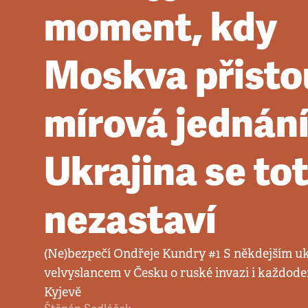
moment, kdy
Moskva přisto
mírová jednání
Ukrajina se tot
nezastaví
(Ne)bezpečí Ondřeje Kundry #1 S někdejším u
velvyslancem v Česku o ruské invazi i každode
Kyjevě