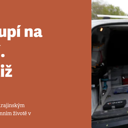
upí na
.
iž
krajinským
nním životě v