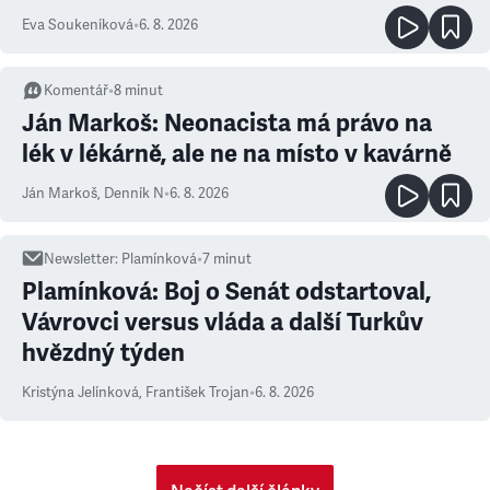
Eva Soukeníková
•
6. 8. 2026
Komentář
•
8
minut
Ján Markoš: Neonacista má právo na
lék v lékárně, ale ne na místo v kavárně
Ján Markoš
,
Denník N
•
6. 8. 2026
Newsletter
:
Plamínková
•
7
minut
Plamínková: Boj o Senát odstartoval,
Vávrovci versus vláda a další Turkův
hvězdný týden
Kristýna Jelínková
,
František Trojan
•
6. 8. 2026