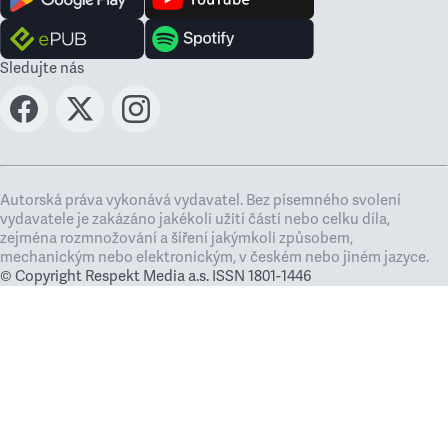
Sledujte nás
Autorská práva vykonává vydavatel. Bez písemného svolení
vydavatele je zakázáno jakékoli užití částí nebo celku díla,
zejména rozmnožování a šíření jakýmkoli způsobem,
mechanickým nebo elektronickým, v českém nebo jiném jazyce.
© Copyright Respekt Media a.s. ISSN 1801-1446