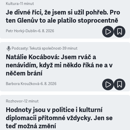
Kultura
•
11
minut
Je divné říci, že jsem si užil pohřeb. Pro
ten Glenův to ale platilo stoprocentně
Petr Horký
•
Dublin
•
6. 8. 2026
Podcasty
:
Tekutá společnost
•
39 minut
Natálie Kocábová: Jsem rváč a
nenávidím, když mi někdo říká ne a v
něčem brání
Barbora Kroužková
•
6. 8. 2026
Rozhovor
•
12
minut
Hodnoty jsou v politice i kulturní
diplomacii přítomné vždycky. Jen se
teď možná změní