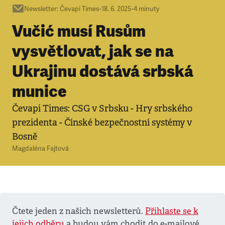
Newsletter
:
Čevapi Times
•
18. 6. 2025
•
4
minuty
Vučić musí Rusům
vysvětlovat, jak se na
Ukrajinu dostává srbská
munice
Čevapi Times: CSG v Srbsku - Hry srbského
prezidenta - Čínské bezpečnostní systémy v
Bosně
Magdaléna Fajtová
Čtete jeden z našich newsletterů.
Přihlaste se k
jejich odběru
a budou vám chodit do e-mailové