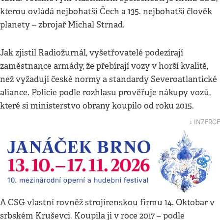
kterou ovládá nejbohatší Čech a 135. nejbohatší člověk
planety – zbrojař Michal Strnad.
Jak zjistil Radiožurnál, vyšetřovatelé podezírají
zaměstnance armády, že přebírají vozy v horší kvalitě,
než vyžadují české normy a standardy Severoatlantické
aliance. Policie podle rozhlasu prověřuje nákupy vozů,
které si ministerstvo obrany koupilo od roku 2015.
↓ INZERCE
A CSG vlastní rovněž strojírenskou firmu 14. Oktobar v
srbském Kruševci. Koupila ji v roce 2017 – podle