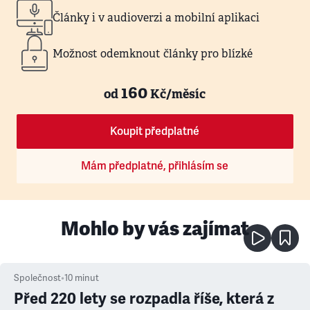
Články i v audioverzi a mobilní aplikaci
Možnost odemknout články pro blízké
160
od
Kč/měsíc
Koupit předplatné
Mám předplatné, přihlásím se
Mohlo by vás zajímat
Společnost
•
10
minut
Před 220 lety se rozpadla říše, která z