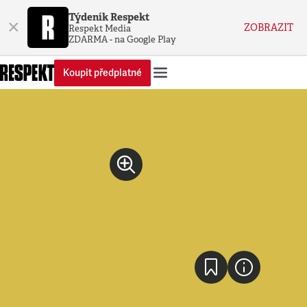
Týdeník Respekt
×
ZOBRAZIT
Respekt Media
ZDARMA - na Google Play
Koupit předplatné