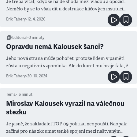
Je třeba vítat, když se najde shoda mezi vládou a opozicí.
Nemělo by se to však dít u destrukce klíčových institucí.
Tam se potom stává opozice spolupachatelem
Erik Tabery
•
12. 4. 2026
Editorial
•
3
minuty
Opravdu nemá Kalousek šanci?
Jeho nová strana může pohořet, protože lidem v paměti
zůstala negativní vzpomínka. Ale do karet mu hraje fakt, že
„demokratický“ blok se nachází v útlumu
Erik Tabery
•
20. 10. 2024
Téma
•
16
minut
Miroslav Kalousek vyrazil na válečnou
stezku
Je jasné, že zakladatel TOP 09 politiku neopouští. Naopak:
začíná pro nás zkoumat tenké spojení mezi naštvaným