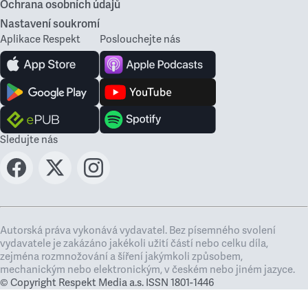
Ochrana osobních údajů
Nastavení soukromí
Aplikace Respekt
Poslouchejte nás
Sledujte nás
Autorská práva vykonává vydavatel. Bez písemného svolení
vydavatele je zakázáno jakékoli užití částí nebo celku díla,
zejména rozmnožování a šíření jakýmkoli způsobem,
mechanickým nebo elektronickým, v českém nebo jiném jazyce.
© Copyright Respekt Media a.s. ISSN 1801-1446