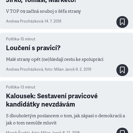
V TOP 09 začíná souboj o šéfa strany
Andrea Procházková
•
14. 7. 2019
Politika
•
15
minut
Loučení s pravicí?
Malé strany opět (ne)hledají cestu ke spolupráci
Andrea Procházková
,
foto: Milan Jaroš
•
9. 2. 2019
Politika
•
13
minut
Kalousek: Sestavení pravicové
kandidátky nevzdávám
S dlouholetým poslancem o tom, jak zápasí o demokracii a
jak o tom nemůže mluvit