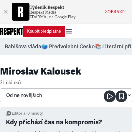
Týdeník Respekt
×
ZOBRAZIT
Respekt Media
ZDARMA - na Google Play
Koupit předplatné
Babišova vláda
🗳️ Předvolební Česko
📚 Literární př
Miroslav Kalousek
21 článků
Editorial
•
3
minuty
Kdy přichází čas na kompromis?