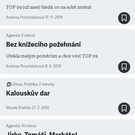
TOP 09 (už zase) hledá, co na sobě změnit
Andrea Procházková
•
17. 11. 2019
Agenda
•
5
minut
Bez knížecího požehnání
Utekla malým poměrům a chce vést TOP 09
Andrea Procházková
•
8. 9. 2019
Glosa
:
Politika
•
2
minuty
Kalouskův dar
Marek Švehla
•
21. 7. 2019
Agenda
•
10
minut
Jirko, Tomáši, Markéto!