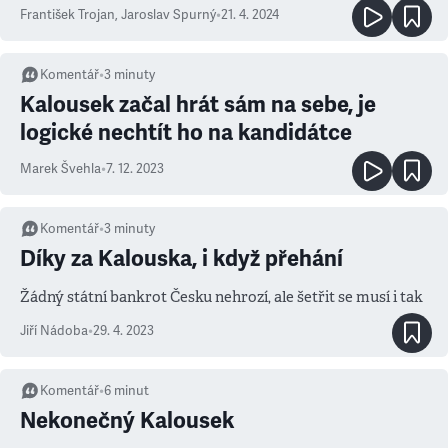
voličem a vznikem nové strany.
František Trojan
,
Jaroslav Spurný
•
21. 4. 2024
Komentář
•
3
minuty
Kalousek začal hrát sám na sebe, je
logické nechtít ho na kandidátce
Marek Švehla
•
7. 12. 2023
Komentář
•
3
minuty
Díky za Kalouska, i když přehání
Žádný státní bankrot Česku nehrozí, ale šetřit se musí i tak
Jiří Nádoba
•
29. 4. 2023
Komentář
•
6
minut
Nekonečný Kalousek