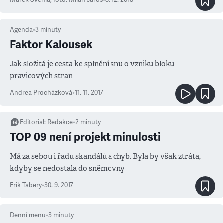
Marek Švehla
,
foto: Milan Jaroš
•
8. 12. 2018
Agenda
•
3
minuty
Faktor Kalousek
Jak složitá je cesta ke splnění snu o vzniku bloku
pravicových stran
Andrea Procházková
•
11. 11. 2017
Editorial
:
Redakce
•
2
minuty
TOP 09 není projekt minulosti
Má za sebou i řadu skandálů a chyb. Byla by však ztráta,
kdyby se nedostala do sněmovny
Erik Tabery
•
30. 9. 2017
Denní menu
•
3
minuty