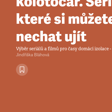
kolotočář. Seri
které si můžet
nechat ujít
Výběr seriálů a filmů pro časy domácí izolace - 
Jindřiška Bláhová