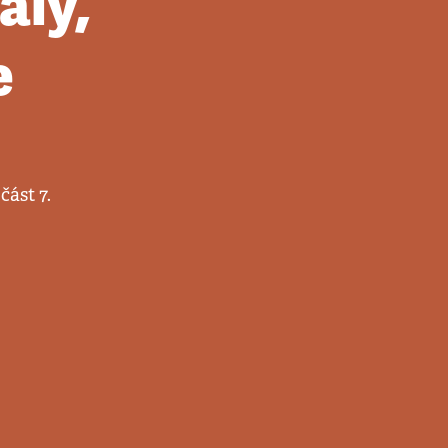
ály,
e
část 7.