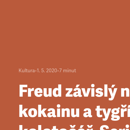
Kultura
•
1. 5. 2020
•
7
minut
Freud závislý 
kokainu a tygř