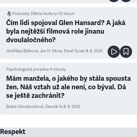
Podcasty
:
Dělníci kultury
•
52 minut
Čím lidi spojoval Glen Hansard? A jaká
byla nejtěžší filmová role jinanu
dvoulaločného?
Jindřiška Bláhová
,
Jan H. Vitvar
,
Pavel Turek
•
8. 8. 2026
Psychologická poradna
•
4
minuty
Mám manžela, o jakého by stála spousta
žen. Náš vztah už ale není, co býval. Dá
se ještě zachránit?
Beáta Obradovičová
,
Denník N
•
8. 8. 2026
Respekt