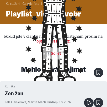
Ke stažení - Galerie-foto
•
1. 1. 2000
Playlist_videno_vobr
Pokud jste v článku našli chybu, napište nám prosím na
opravy@respekt.cz
.
Sdílet
Mohlo by vás zajímat
Komiks
Zen žen
Lela Geislerová
,
Martin Mach Ondřej
•
9. 8. 2026