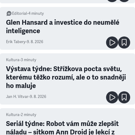
Editorial
•
4
minuty
Glen Hansard a investice do neumělé
inteligence
Erik Tabery
•
9. 8. 2026
Kultura
•
3
minuty
Výstava týdne: Střížkova pocta světu,
kterému těžko rozumí, ale o to snadněji
ho maluje
Jan H. Vitvar
•
9. 8. 2026
Kultura
•
2
minuty
Seriál týdne: Robot vám může zlepšit
náladu – sitkom Ann Droid je lekcí z