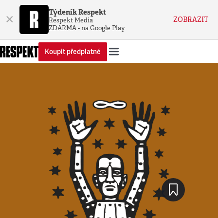
Týdeník Respekt
×
ZOBRAZIT
Respekt Media
ZDARMA - na Google Play
Koupit předplatné