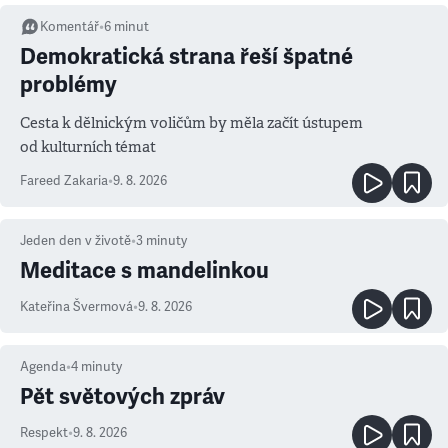
Komentář
•
6
minut
Demokratická strana řeší špatné
problémy
Cesta k dělnickým voličům by měla začít ústupem
od kulturních témat
Fareed Zakaria
•
9. 8. 2026
Jeden den v životě
•
3
minuty
Meditace s mandelinkou
Kateřina Švermová
•
9. 8. 2026
Agenda
•
4
minuty
Pět světových zpráv
Respekt
•
9. 8. 2026