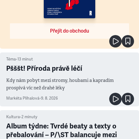
Přejít do obchodu
Téma
•
13
minut
Pšššt! Příroda právě léčí
Kdy nám pobyt mezi stromy, houbami a kapradím
prospívá víc než drahé léky
Markéta Plíhalová
•
9. 8. 2026
Kultura
•
2
minuty
Album týdne: Tvrdé beaty a texty o
přebalování – P/\ST balancuje mezi