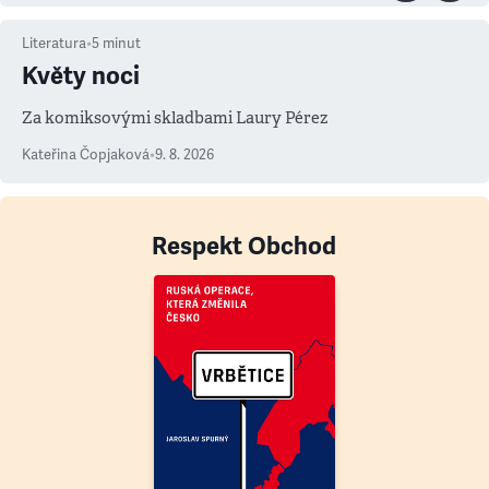
Literatura
•
5
minut
Květy noci
Za komiksovými skladbami Laury Pérez
Kateřina Čopjaková
•
9. 8. 2026
Respekt Obchod