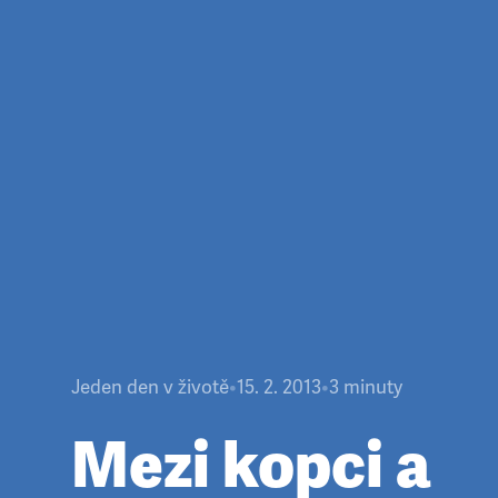
Jeden den v životě
•
15. 2. 2013
•
3
minuty
Mezi kopci a