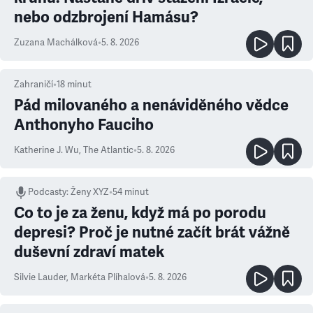
nebo odzbrojení Hamásu?
Zuzana Machálková
•
5. 8. 2026
Zahraničí
•
18
minut
Pád milovaného a nenáviděného vědce
Anthonyho Fauciho
Katherine J. Wu
,
The Atlantic
•
5. 8. 2026
Podcasty
:
Ženy XYZ
•
54 minut
Co to je za ženu, když má po porodu
depresi? Proč je nutné začít brát vážně
duševní zdraví matek
Silvie Lauder
,
Markéta Plíhalová
•
5. 8. 2026