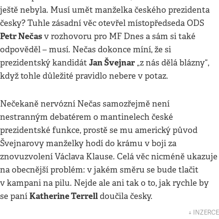
ještě nebyla. Musí umět manželka českého prezidenta
česky? Tuhle zásadní věc otevřel místopředseda ODS
Petr Nečas
v rozhovoru pro MF Dnes a sám si také
odpověděl – musí. Nečas dokonce míní, že si
Jan Švejnar
prezidentský kandidát
„z nás dělá blázny“,
když tohle důležité pravidlo nebere v potaz.
Nečekaně nervózní Nečas samozřejmě není
nestranným debatérem o mantinelech české
prezidentské funkce, prostě se mu americký původ
Švejnarovy manželky hodí do krámu v boji za
znovuzvolení Václava Klause. Celá věc nicméně ukazuje
na obecnější problém: v jakém směru se bude tlačit
v kampani na pilu. Nejde ale ani tak o to, jak rychle by
Katherine Terrell
se paní
doučila česky.
↓ INZERCE