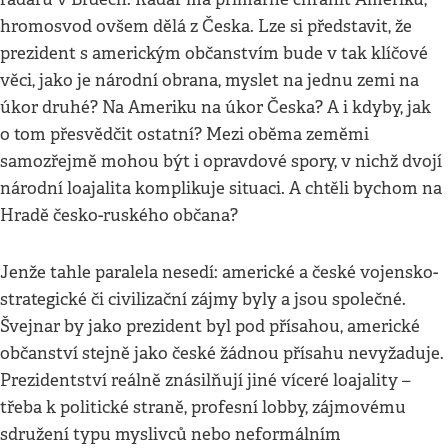
hromosvod ovšem dělá z Česka. Lze si představit, že
prezident s americkým občanstvím bude v tak klíčové
věci, jako je národní obrana, myslet na jednu zemi na
úkor druhé? Na Ameriku na úkor Česka? A i kdyby, jak
o tom přesvědčit ostatní? Mezi oběma zeměmi
samozřejmě mohou být i opravdové spory, v nichž dvojí
národní loajalita komplikuje situaci. A chtěli bychom na
Hradě česko-ruského občana?
Jenže tahle paralela nesedí: americké a české vojensko-
strategické či civilizační zájmy byly a jsou společné.
Švejnar by jako prezident byl pod přísahou, americké
občanství stejně jako české žádnou přísahu nevyžaduje.
Prezidentství reálně znásilňují jiné víceré loajality –
třeba k politické straně, profesní lobby, zájmovému
sdružení typu myslivců nebo neformálním