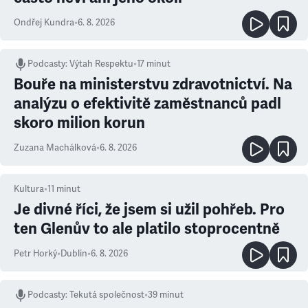
Ondřej Kundra
•
6. 8. 2026
Podcasty
:
Výtah Respektu
•
17 minut
Bouře na ministerstvu zdravotnictví. Na
analýzu o efektivitě zaměstnanců padl
skoro milion korun
Zuzana Machálková
•
6. 8. 2026
Kultura
•
11
minut
Je divné říci, že jsem si užil pohřeb. Pro
ten Glenův to ale platilo stoprocentně
Petr Horký
•
Dublin
•
6. 8. 2026
Podcasty
:
Tekutá společnost
•
39 minut