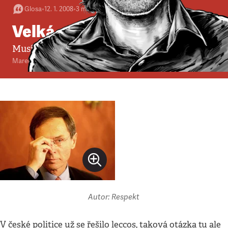
Glosa
•
12. 1. 2008
•
3
minuty
Velká cena
Musí umět manželka českého prezidenta česky?
Marek Švehla
Autor: Respekt
V české politice už se řešilo leccos, taková otázka tu ale