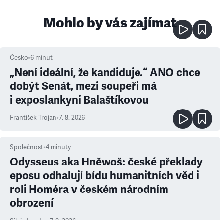
Mohlo by vás zajímat
Česko
•
6
minut
„Není ideální, že kandiduje.“ ANO chce
dobýt Senát, mezi soupeři má
i exposlankyni Balaštíkovou
František Trojan
•
7. 8. 2026
Společnost
•
4
minuty
Odysseus aka Hněwoš: české překlady
eposu odhalují bídu humanitních věd i
roli Homéra v českém národním
obrození