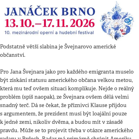
Podstatně větší slabina je Švejnarovo americké
občanství.
Pro Jana Švejnara jako pro každého emigranta muselo
být získání statusu amerického občana velkou metou,
která mu teď ovšem situaci komplikuje. Nejde o reálný
problém (spíš naopak), ze Švejnara ovšem dělá velmi
snadný terč. Dá se čekat, že příznivci Klause přijdou
s argumentem, že prezident musí být loajální pouze
k jedné zemi, nikoliv dvěma, a budou mít v zásadě
pravdu. Může se to projevit třeba v otázce amerického
radaru v Brdech. Radar má primárně chránit Ameriku,