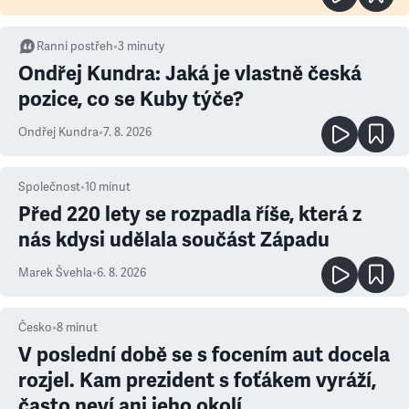
Ranní postřeh
•
3
minuty
Ondřej Kundra: Jaká je vlastně česká
pozice, co se Kuby týče?
Ondřej Kundra
•
7. 8. 2026
Společnost
•
10
minut
Před 220 lety se rozpadla říše, která z
nás kdysi udělala součást Západu
Marek Švehla
•
6. 8. 2026
Česko
•
8
minut
V poslední době se s focením aut docela
rozjel. Kam prezident s foťákem vyráží,
často neví ani jeho okolí