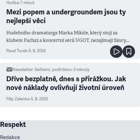
Hudba
•
7
minut
Mezi popem a undergroundem jsou ty
nejlepší věci
Hudebního dramaturga Marka Mikiče, který stojí za
klubem Fuchs2 a koncertní sérií UGOT, nezajímají žánry,
ale atmosféra
Pavel Turek
•
5. 8. 2026
Newsletter
:
Sečteno, podtrženo
•
3
minuty
Dříve bezplatně, dnes s přirážkou. Jak
nové náklady ovlivňují životní úroveň
Filip Zelenka
•
5. 8. 2026
Respekt
Redakce