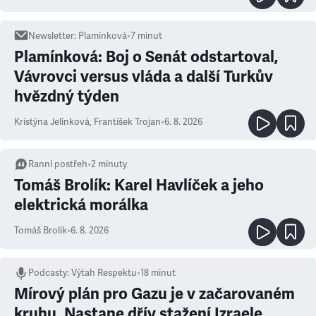
Newsletter
:
Plamínková
•
7
minut
Plamínková: Boj o Senát odstartoval,
Vávrovci versus vláda a další Turkův
hvězdný týden
Kristýna Jelínková
,
František Trojan
•
6. 8. 2026
Ranní postřeh
•
2
minuty
Tomáš Brolík: Karel Havlíček a jeho
elektrická morálka
Tomáš Brolík
•
6. 8. 2026
Podcasty
:
Výtah Respektu
•
18 minut
Mírový plán pro Gazu je v začarovaném
kruhu. Nastane dřív stažení Izraele,