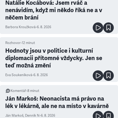
Natálie Kocábová: Jsem rváč a
nenávidím, když mi někdo říká ne a v
něčem brání
Barbora Kroužková
•
6. 8. 2026
Rozhovor
•
12
minut
Hodnoty jsou v politice i kulturní
diplomacii přítomné vždycky. Jen se
teď možná změní
Eva Soukeníková
•
6. 8. 2026
Komentář
•
8
minut
Ján Markoš: Neonacista má právo na
lék v lékárně, ale ne na místo v kavárně
Ján Markoš
,
Denník N
•
6. 8. 2026