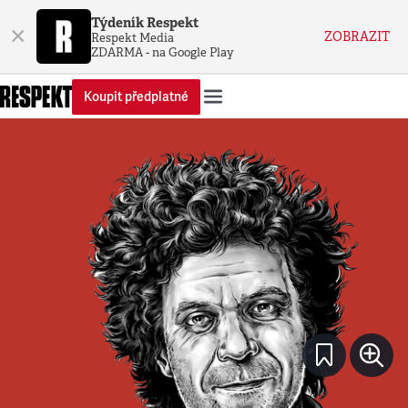
Týdeník Respekt
×
ZOBRAZIT
Respekt Media
ZDARMA - na Google Play
Koupit předplatné