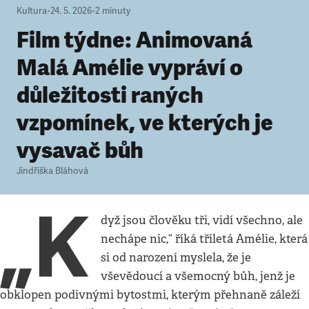
Kultura
•
24. 5. 2026
•
2
minuty
Film týdne: Animovaná
Malá Amélie vypráví o
důležitosti raných
vzpomínek, ve kterých je
vysavač bůh
Jindřiška Bláhová
„K
dyž jsou člověku tři, vidí všechno, ale
nechápe nic,“ říká tříletá Amélie, která
si od narození myslela, že je
vševědoucí a všemocný bůh, jenž je
obklopen podivnými bytostmi, kterým přehnaně záleží