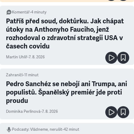
Komentář
•
4
minuty
Patříš před soud, doktůrku. Jak chápat
útoky na Anthonyho Fauciho, jenž
rozhodoval o zdravotní strategii USA v
časech covidu
Martin Uhlíř
•
7. 8. 2026
Zahraničí
•
11
minut
Pedro Sanchéz se nebojí ani Trumpa, ani
populistů. Španělský premiér jde proti
proudu
Dominika Perlínová
•
7. 8. 2026
Podcasty
:
Vládneme, nerušit
•
42 minut