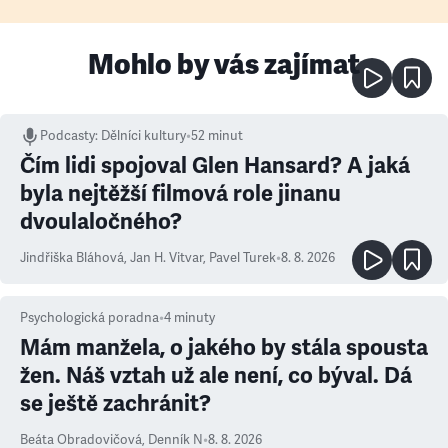
Mohlo by vás zajímat
Podcasty
:
Dělníci kultury
•
52 minut
Čím lidi spojoval Glen Hansard? A jaká
byla nejtěžší filmová role jinanu
dvoulaločného?
Jindřiška Bláhová
,
Jan H. Vitvar
,
Pavel Turek
•
8. 8. 2026
Psychologická poradna
•
4
minuty
Mám manžela, o jakého by stála spousta
žen. Náš vztah už ale není, co býval. Dá
se ještě zachránit?
Beáta Obradovičová
,
Denník N
•
8. 8. 2026