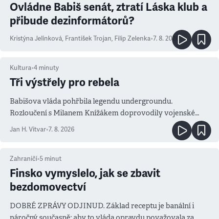
Ovládne Babiš senát, ztratí Láska klub a
přibude dezinformátorů?
Kristýna Jelínková
,
František Trojan
,
Filip Zelenka
•
7. 8. 2026
Kultura
•
4
minuty
Tři výstřely pro rebela
Babišova vláda pohřbila legendu undergroundu.
Rozloučení s Milanem Knížákem doprovodily vojenské
salvy i kritika pokrokářů
Jan H. Vitvar
•
7. 8. 2026
Zahraničí
•
5
minut
Finsko vymyslelo, jak se zbavit
bezdomovectví
DOBRÉ ZPRÁVY ODJINUD. Základ receptu je banální i
náročný současně: aby to vláda opravdu považovala za