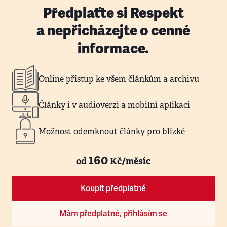
Předplaťte si Respekt
a nepřicházejte o cenné
informace.
Online přístup ke všem článkům a archivu
Články i v audioverzi a mobilní aplikaci
Možnost odemknout články pro blízké
160
od
Kč/měsíc
Koupit předplatné
Mám předplatné, přihlásím se