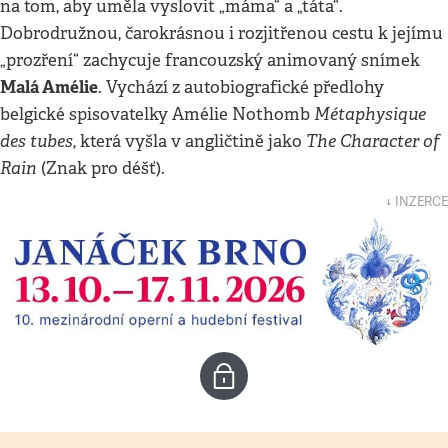
na tom, aby uměla vyslovit „máma“ a „táta“.
Dobrodružnou, čarokrásnou i rozjitřenou cestu k jejímu
„prozření“ zachycuje francouzský animovaný snímek
Malá Amélie
. Vychází z autobiografické předlohy
Métaphysique
belgické spisovatelky Amélie Nothomb
des tubes,
The Character of
která vyšla v angličtině jako
Rain
(Znak pro déšť).
↓ INZERCE