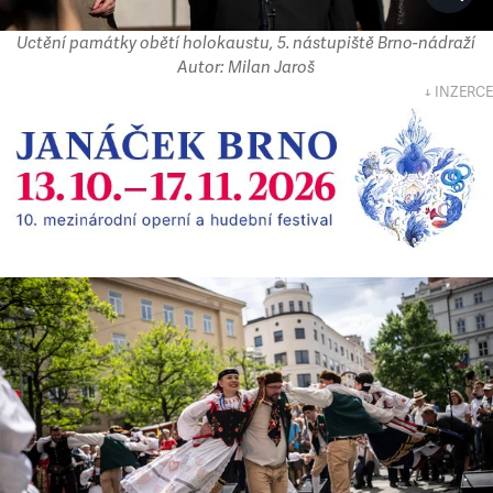
Uctění památky obětí holokaustu, 5. nástupiště Brno-nádraží
Autor: Milan Jaroš
↓ INZERCE