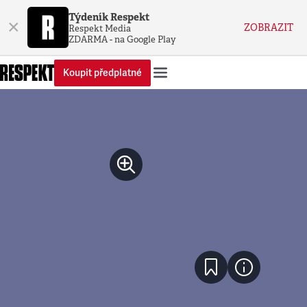
Týdeník Respekt
×
ZOBRAZIT
Respekt Media
ZDARMA - na Google Play
Koupit předplatné