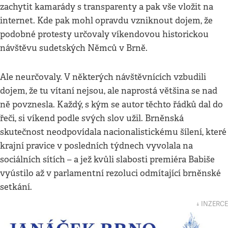
zachytit kamarády s transparenty a pak vše vložit na
internet. Kde pak mohl opravdu vzniknout dojem, že
podobné protesty určovaly víkendovou historickou
návštěvu sudetských Němců v Brně.
Ale neurčovaly. V některých návštěvnících vzbudili
dojem, že tu vítaní nejsou, ale naprostá většina se nad
ně povznesla. Každý, s kým se autor těchto řádků dal do
řeči, si víkend podle svých slov užil. Brněnská
skutečnost neodpovídala nacionalistickému šílení, které
krajní pravice v posledních týdnech vyvolala na
sociálních sítích – a jež kvůli slabosti premiéra Babiše
vyústilo až v parlamentní rezoluci odmítající brněnské
setkání.
↓ INZERCE