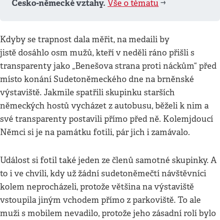
Česko-německé vztahy.
Vše o tématu
➡️
Kdyby se trapnost dala měřit, na medaili by
jistě dosáhlo osm mužů, kteří v neděli ráno přišli s
transparenty jako „Benešova strana proti náckům“ před
místo konání Sudetoněmeckého dne na brněnské
výstaviště. Jakmile spatřili skupinku starších
německých hostů vycházet z autobusu, běželi k nim a
své transparenty postavili přímo před ně. Kolemjdoucí
Němci si je na památku fotili, pár jich i zamávalo.
Událost si fotil také jeden ze členů samotné skupinky. A
to i ve chvíli, kdy už žádní sudetoněmečtí návštěvníci
kolem neprocházeli, protože většina na výstaviště
vstoupila jiným vchodem přímo z parkoviště. To ale
muži s mobilem nevadilo, protože jeho zásadní rolí bylo