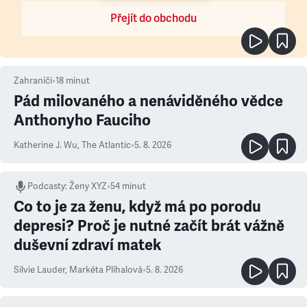
Přejít do obchodu
Zahraničí
•
18
minut
Pád milovaného a nenáviděného vědce
Anthonyho Fauciho
Katherine J. Wu
,
The Atlantic
•
5. 8. 2026
Podcasty
:
Ženy XYZ
•
54 minut
Co to je za ženu, když má po porodu
depresi? Proč je nutné začít brát vážně
duševní zdraví matek
Silvie Lauder
,
Markéta Plíhalová
•
5. 8. 2026