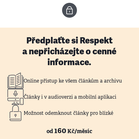
Předplaťte si Respekt
a nepřicházejte o cenné
informace.
Online přístup ke všem článkům a archivu
Články i v audioverzi a mobilní aplikaci
Možnost odemknout články pro blízké
160
od
Kč/měsíc