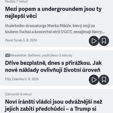
Hudba
•
7
minut
Mezi popem a undergroundem jsou ty
nejlepší věci
Hudebního dramaturga Marka Mikiče, který stojí za
klubem Fuchs2 a koncertní sérií UGOT, nezajímají žánry,
ale atmosféra
Pavel Turek
•
5. 8. 2026
Newsletter
:
Sečteno, podtrženo
•
3
minuty
Dříve bezplatně, dnes s přirážkou. Jak
nové náklady ovlivňují životní úroveň
Filip Zelenka
•
5. 8. 2026
Zahraničí
•
6
minut
Noví íránští vládci jsou odvážnější než
jejich zabití předchůdci – a Trump si