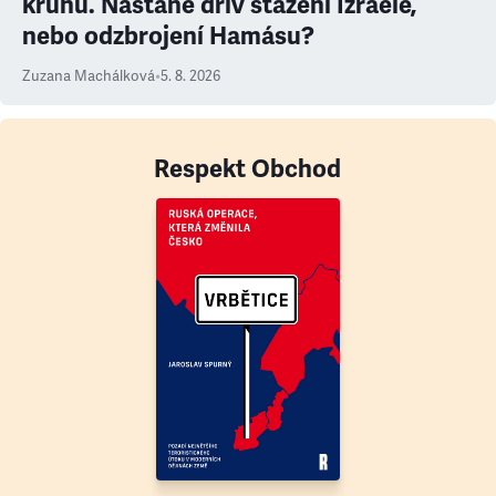
kruhu. Nastane dřív stažení Izraele,
nebo odzbrojení Hamásu?
Zuzana Machálková
•
5. 8. 2026
Respekt Obchod