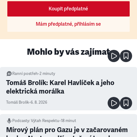
Koupit předplatné
Mám předplatné, přihlásím se
Mohlo by vás zajímat
Ranní postřeh
•
2
minuty
Tomáš Brolík: Karel Havlíček a jeho
elektrická morálka
Tomáš Brolík
•
6. 8. 2026
Podcasty
:
Výtah Respektu
•
18 minut
Mírový plán pro Gazu je v začarovaném