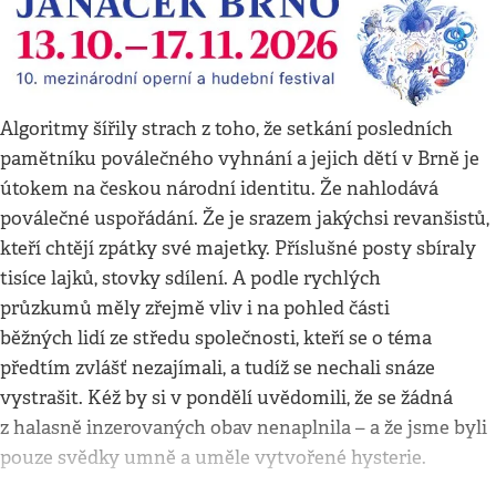
Algoritmy šířily strach z toho, že setkání posledních
pamětníku poválečného vyhnání a jejich dětí v Brně je
útokem na českou národní identitu. Že nahlodává
poválečné uspořádání. Že je srazem jakýchsi revanšistů,
kteří chtějí zpátky své majetky. Příslušné posty sbíraly
tisíce lajků, stovky sdílení. A podle rychlých
průzkumů měly zřejmě vliv i na pohled části
běžných lidí ze středu společnosti, kteří se o téma
předtím zvlášť nezajímali, a tudíž se nechali snáze
vystrašit. Kéž by si v pondělí uvědomili, že se žádná
z halasně inzerovaných obav nenaplnila – a že jsme byli
pouze svědky umně a uměle vytvořené hysterie.