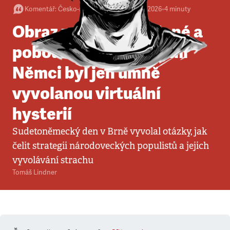
Komentář
:
Česko-německé vztahy
•
24. 5. 2026
•
4
minuty
Obraz země vystrašené a
pobouřené sudetskými
Němci byl jen umně
vyvolanou virtuální
hysterií
Sudetoněmecký den v Brně vyvolal otázky, jak
čelit strategii národoveckých populistů a jejich
vyvolávání strachu
Tomáš Lindner