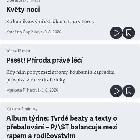
Literatura
•
5
minut
Květy noci
Za komiksovými skladbami Laury Pérez
Kateřina Čopjaková
•
9. 8. 2026
Téma
•
13
minut
Pšššt! Příroda právě léčí
Kdy nám pobyt mezi stromy, houbami a kapradím
prospívá víc než drahé léky
Markéta Plíhalová
•
9. 8. 2026
Kultura
•
2
minuty
Album týdne: Tvrdé beaty a texty o
přebalování – P/\ST balancuje mezi
rapem a rodičovstvím