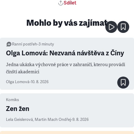
Sdílet
Mohlo by vás zajímat
Ranní postřeh
•
3
minuty
Olga Lomová: Nezvaná návštěva z Číny
Jedna ukázka výchovné práce v zahraničí, kterou provádí
čínští akademici
Olga Lomová
•
10. 8. 2026
Komiks
Zen žen
Lela Geislerová
,
Martin Mach Ondřej
•
9. 8. 2026