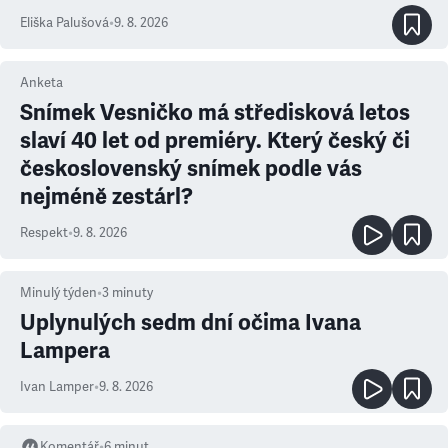
Eliška Palušová
•
9. 8. 2026
Anketa
Snímek Vesničko má středisková letos
slaví 40 let od premiéry. Který český či
československý snímek podle vás
nejméně zestárl?
Respekt
•
9. 8. 2026
Minulý týden
•
3
minuty
Uplynulých sedm dní očima Ivana
Lampera
Ivan Lamper
•
9. 8. 2026
Komentář
•
6
minut