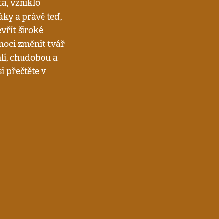
ta, vzniklo
ky a právě teď,
řít široké
ci změnit tvář
uhlí, chudobou a
i přečtěte v