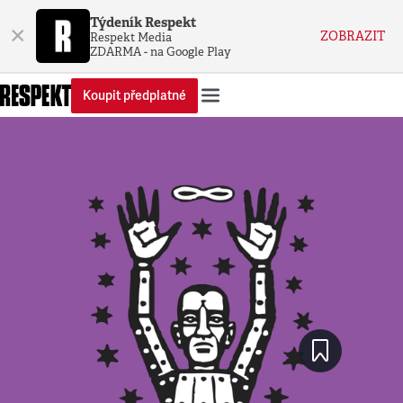
Týdeník Respekt
×
ZOBRAZIT
Respekt Media
ZDARMA - na Google Play
Koupit předplatné