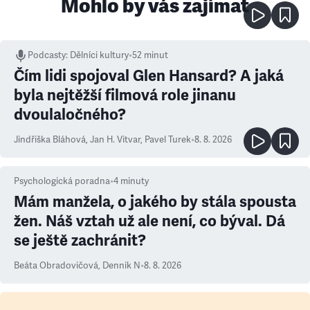
Mohlo by vás zajímat
Podcasty
:
Dělníci kultury
•
52 minut
Čím lidi spojoval Glen Hansard? A jaká
byla nejtěžší filmová role jinanu
dvoulaločného?
Jindřiška Bláhová
,
Jan H. Vitvar
,
Pavel Turek
•
8. 8. 2026
Psychologická poradna
•
4
minuty
Mám manžela, o jakého by stála spousta
žen. Náš vztah už ale není, co býval. Dá
se ještě zachránit?
Beáta Obradovičová
,
Denník N
•
8. 8. 2026