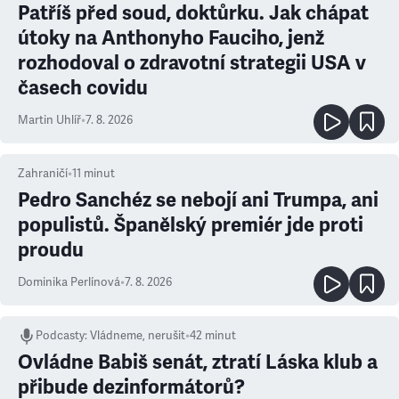
Patříš před soud, doktůrku. Jak chápat
útoky na Anthonyho Fauciho, jenž
rozhodoval o zdravotní strategii USA v
časech covidu
Martin Uhlíř
•
7. 8. 2026
Zahraničí
•
11
minut
Pedro Sanchéz se nebojí ani Trumpa, ani
populistů. Španělský premiér jde proti
proudu
Dominika Perlínová
•
7. 8. 2026
Podcasty
:
Vládneme, nerušit
•
42 minut
Ovládne Babiš senát, ztratí Láska klub a
přibude dezinformátorů?