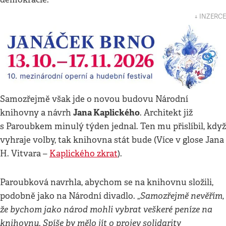
↓ INZERCE
Samozřejmě však jde o novou budovu Národní
Jana Kaplického
knihovny a návrh
. Architekt již
s Paroubkem minulý týden jednal. Ten mu přislíbil, když
vyhraje volby, tak knihovna stát bude (Více v glose Jana
H. Vitvara –
Kaplického zkrat
).
Paroubková navrhla, abychom se na knihovnu složili,
Samozřejmě nevěřím,
podobně jako na Národní divadlo. „
že bychom jako národ mohli vybrat veškeré peníze na
knihovnu. Spíše by mělo jít o projev solidarity