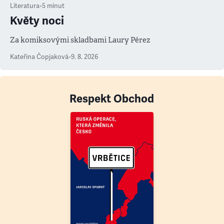
Literatura
•
5
minut
Květy noci
Za komiksovými skladbami Laury Pérez
Kateřina Čopjaková
•
9. 8. 2026
Respekt Obchod