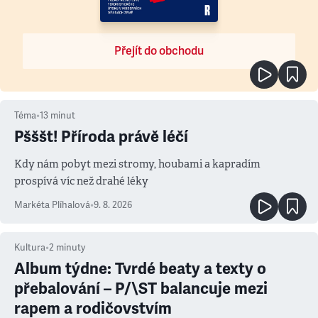
Přejít do obchodu
Téma
•
13
minut
Pšššt! Příroda právě léčí
Kdy nám pobyt mezi stromy, houbami a kapradím
prospívá víc než drahé léky
Markéta Plíhalová
•
9. 8. 2026
Kultura
•
2
minuty
Album týdne: Tvrdé beaty a texty o
přebalování – P/\ST balancuje mezi
rapem a rodičovstvím