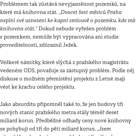
Problémem tak zůstává nevyjasněnost pozemků, na
Dvacet šest měsíců Praha
které má knihovna stát. „
neplní své usnesení ke kupní smlouvě o pozemku, kde má
knihovna stát
.“ Dokud nebude vyřešen problém
s pozemkem, nemůže být vypracována ani studie
proveditelnosti, zdůraznil Ježek.
Veškeré námitky, které slýchá z pražského magistrátu
vedeném ODS, považuje za zástupný problém. Podle něj
diskuse o možném přemístění projektu z Letné mají
vést ke krachu celého projektu.
Jako absurditu připomněl také to, že jen budovy tří
nových stanic pražského metra stály téměř deset
miliard korun. Předběžné odhady ceny nové knihovny
Jsem
se pohybují od tří do pěti miliard korun. „