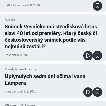
Eliška Palušová
•
9. 8. 2026
Anketa
Snímek Vesničko má středisková letos
slaví 40 let od premiéry. Který český či
československý snímek podle vás
nejméně zestárl?
Respekt
•
9. 8. 2026
Minulý týden
•
3
minuty
Uplynulých sedm dní očima Ivana
Lampera
Ivan Lamper
•
9. 8. 2026
Komentář
•
6
minut