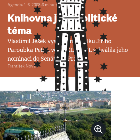
Agenda
•
4. 6. 2008
•
3
minuty
Knihovna jako politické
téma
Vlastimil Ježek vyslechl manželku Jiřího
Paroubka Petru, včera KDU-ČSL schválila jeho
nominaci do Senátu za Prahu 9.
František Novák