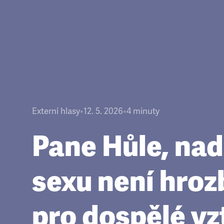
Externí hlasy
•
12. 5. 2026
•
4
minuty
Pane Hůle, nad
sexu není hro
pro dospělé v