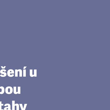
šení u
zbou
ztahy