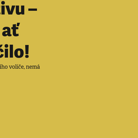
ivu –
 ať
čilo!
ního voliče, nemá