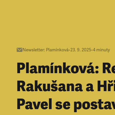
Newsletter
:
Plamínková
•
23. 9. 2025
•
4
minuty
Plamínková: R
Rakušana a Hř
Pavel se postav