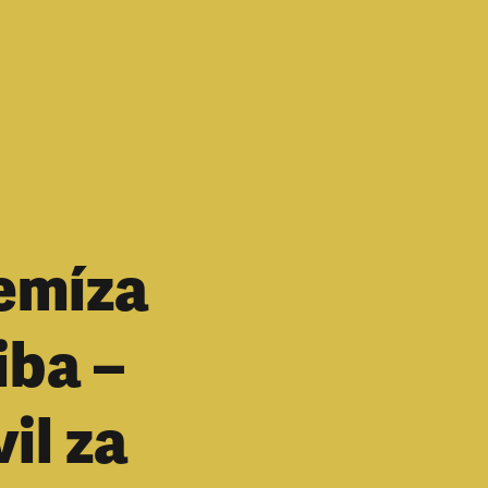
emíza
iba –
il za