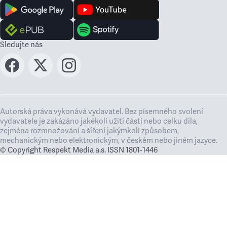
Sledujte nás
Autorská práva vykonává vydavatel. Bez písemného svolení
vydavatele je zakázáno jakékoli užití částí nebo celku díla,
zejména rozmnožování a šíření jakýmkoli způsobem,
mechanickým nebo elektronickým, v českém nebo jiném jazyce.
© Copyright Respekt Media a.s. ISSN 1801-1446