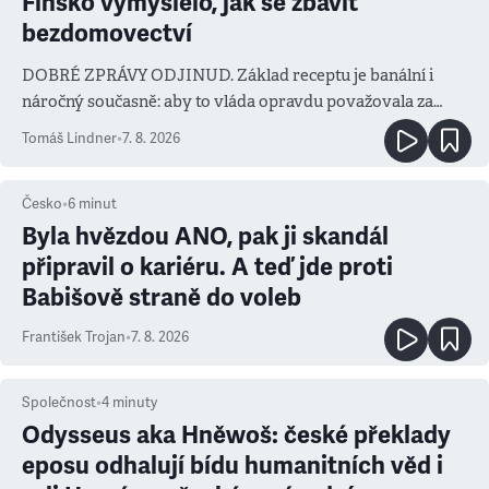
Finsko vymyslelo, jak se zbavit
bezdomovectví
DOBRÉ ZPRÁVY ODJINUD. Základ receptu je banální i
náročný současně: aby to vláda opravdu považovala za
prioritu
Tomáš Lindner
•
7. 8. 2026
Česko
•
6
minut
Byla hvězdou ANO, pak ji skandál
připravil o kariéru. A teď jde proti
Babišově straně do voleb
František Trojan
•
7. 8. 2026
Společnost
•
4
minuty
Odysseus aka Hněwoš: české překlady
eposu odhalují bídu humanitních věd i