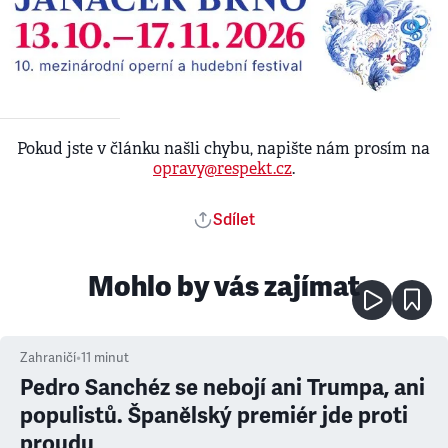
Pokud jste v článku našli chybu, napište nám prosím na
opravy@respekt.cz
.
Sdílet
Mohlo by vás zajímat
Zahraničí
•
11
minut
Pedro Sanchéz se nebojí ani Trumpa, ani
populistů. Španělský premiér jde proti
proudu