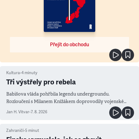
Přejít do obchodu
Kultura
•
4
minuty
Tři výstřely pro rebela
Babišova vláda pohřbila legendu undergroundu.
Rozloučení s Milanem Knížákem doprovodily vojenské
salvy i kritika pokrokářů
Jan H. Vitvar
•
7. 8. 2026
Zahraničí
•
5
minut