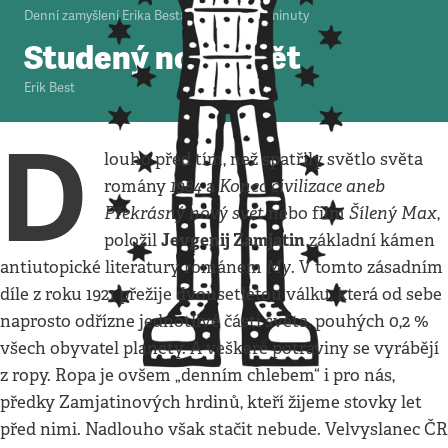
Denní zamyšlení Erika Besta
•
28. 8. 2008
•
2
minuty
Studený nový svět
Erik Best
D
louho před tím, než spatřily světlo světa
1984
Konec civilizace aneb
romány
a
Překrásný nový svět
Šílený Max
nebo film
,
Jevgenij Zamjatin
položil
základní kámen
My
antiutopické literatury románem
. V tomto zásadním
díle z roku 1921 přežije dvousetletou válku, která od sebe
naprosto odřízne jednotlivé části světa, pouhých 0,2 %
všech obyvatel planety. A veškeré potraviny se vyrábějí
z ropy. Ropa je ovšem „denním chlebem“ i pro nás,
předky Zamjatinových hrdinů, kteří žijeme stovky let
před nimi. Nadlouho však stačit nebude. Velvyslanec ČR