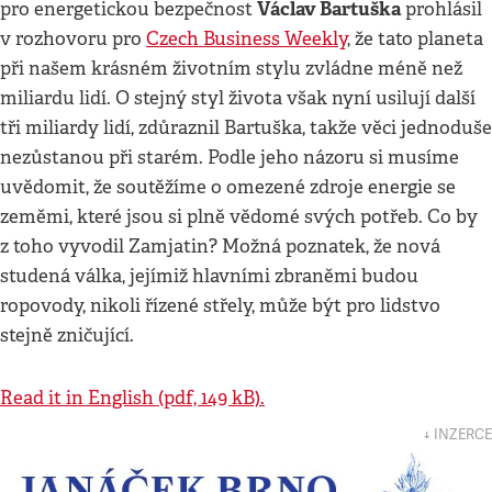
Václav Bartuška
pro energetickou bezpečnost
prohlásil
v rozhovoru pro
Czech Business Weekly
, že tato planeta
při našem krásném životním stylu zvládne méně než
miliardu lidí. O stejný styl života však nyní usilují další
tři miliardy lidí, zdůraznil Bartuška, takže věci jednoduše
nezůstanou při starém. Podle jeho názoru si musíme
uvědomit, že soutěžíme o omezené zdroje energie se
zeměmi, které jsou si plně vědomé svých potřeb. Co by
z toho vyvodil Zamjatin? Možná poznatek, že nová
studená válka, jejímiž hlavními zbraněmi budou
ropovody, nikoli řízené střely, může být pro lidstvo
stejně zničující.
Read it in English (pdf, 149 kB).
↓ INZERCE