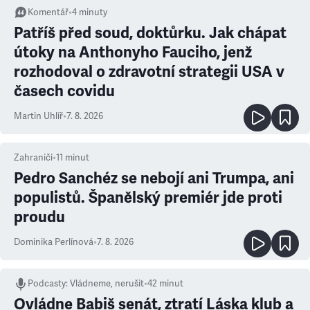
Komentář
•
4
minuty
Patříš před soud, doktůrku. Jak chápat
útoky na Anthonyho Fauciho, jenž
rozhodoval o zdravotní strategii USA v
časech covidu
Martin Uhlíř
•
7. 8. 2026
Zahraničí
•
11
minut
Pedro Sanchéz se nebojí ani Trumpa, ani
populistů. Španělský premiér jde proti
proudu
Dominika Perlínová
•
7. 8. 2026
Podcasty
:
Vládneme, nerušit
•
42 minut
Ovládne Babiš senát, ztratí Láska klub a