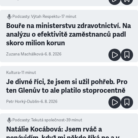
Podcasty
:
Výtah Respektu
•
17 minut
Bouře na ministerstvu zdravotnictví. Na
analýzu o efektivitě zaměstnanců padl
skoro milion korun
Zuzana Machálková
•
6. 8. 2026
Kultura
•
11
minut
Je divné říci, že jsem si užil pohřeb. Pro
ten Glenův to ale platilo stoprocentně
Petr Horký
•
Dublin
•
6. 8. 2026
Podcasty
:
Tekutá společnost
•
39 minut
Natálie Kocábová: Jsem rváč a
nenávidím, když mi někdo říká ne a v