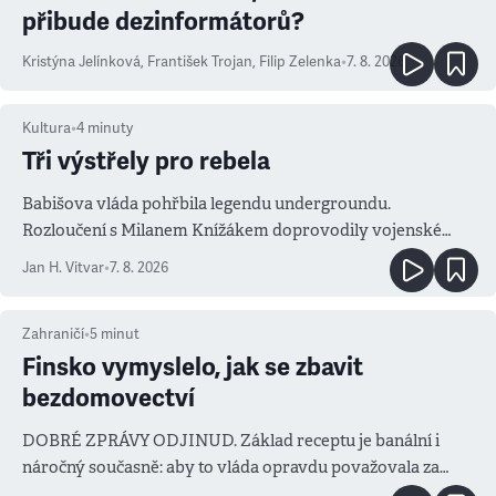
přibude dezinformátorů?
Kristýna Jelínková
,
František Trojan
,
Filip Zelenka
•
7. 8. 2026
Kultura
•
4
minuty
Tři výstřely pro rebela
Babišova vláda pohřbila legendu undergroundu.
Rozloučení s Milanem Knížákem doprovodily vojenské
salvy i kritika pokrokářů
Jan H. Vitvar
•
7. 8. 2026
Zahraničí
•
5
minut
Finsko vymyslelo, jak se zbavit
bezdomovectví
DOBRÉ ZPRÁVY ODJINUD. Základ receptu je banální i
náročný současně: aby to vláda opravdu považovala za
prioritu