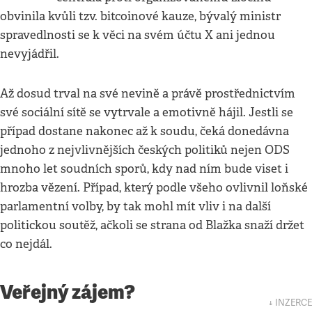
obvinila kvůli tzv. bitcoinové kauze, bývalý ministr
spravedlnosti se k věci na svém účtu X ani jednou
nevyjádřil.
Až dosud trval na své nevině a právě prostřednictvím
své sociální sítě se vytrvale a emotivně hájil. Jestli se
případ dostane nakonec až k soudu, čeká donedávna
jednoho z nejvlivnějších českých politiků nejen ODS
mnoho let soudních sporů, kdy nad ním bude viset i
hrozba vězení. Případ, který podle všeho ovlivnil loňské
parlamentní volby, by tak mohl mít vliv i na další
politickou soutěž, ačkoli se strana od Blažka snaží držet
co nejdál.
Veřejný zájem?
↓ INZERCE