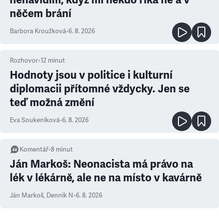
něčem brání
Barbora Kroužková
•
6. 8. 2026
Rozhovor
•
12
minut
Hodnoty jsou v politice i kulturní
diplomacii přítomné vždycky. Jen se
teď možná změní
Eva Soukeníková
•
6. 8. 2026
Komentář
•
8
minut
Ján Markoš: Neonacista má právo na
lék v lékárně, ale ne na místo v kavárně
Ján Markoš
,
Denník N
•
6. 8. 2026