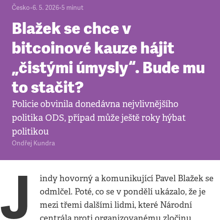
Česko
•
6. 5. 2026
•
5
minut
Blažek se chce v
bitcoinové kauze hájit
„čistými úmysly“. Bude mu
to stačit?
Policie obvinila donedávna nejvlivnějšího
politika ODS, případ může ještě roky hýbat
politikou
Ondřej Kundra
J
indy hovorný a komunikující Pavel Blažek se
odmlčel. Poté, co se v pondělí ukázalo, že je
mezi třemi dalšími lidmi, které Národní
centrála proti organizovanému zločinu