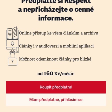
Předplaťte si Respekt
a nepřicházejte o cenné
informace.
Online přístup ke všem článkům a archivu
Články i v audioverzi a mobilní aplikaci
Možnost odemknout články pro blízké
160
od
Kč/měsíc
Koupit předplatné
Mám předplatné, přihlásím se