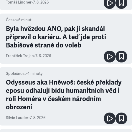
Tomáš Lindner
•
7. 8. 2026
Česko
•
6
minut
Byla hvězdou ANO, pak ji skandál
připravil o kariéru. A teď jde proti
Babišově straně do voleb
František Trojan
•
7. 8. 2026
Společnost
•
4
minuty
Odysseus aka Hněwoš: české překlady
eposu odhalují bídu humanitních věd i
roli Homéra v českém národním
obrození
Silvie Lauder
•
7. 8. 2026