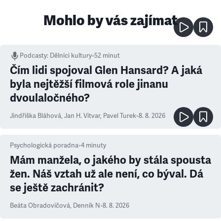
Mohlo by vás zajímat
Podcasty
:
Dělníci kultury
•
52 minut
Čím lidi spojoval Glen Hansard? A jaká
byla nejtěžší filmová role jinanu
dvoulaločného?
Jindřiška Bláhová
,
Jan H. Vitvar
,
Pavel Turek
•
8. 8. 2026
Psychologická poradna
•
4
minuty
Mám manžela, o jakého by stála spousta
žen. Náš vztah už ale není, co býval. Dá
se ještě zachránit?
Beáta Obradovičová
,
Denník N
•
8. 8. 2026