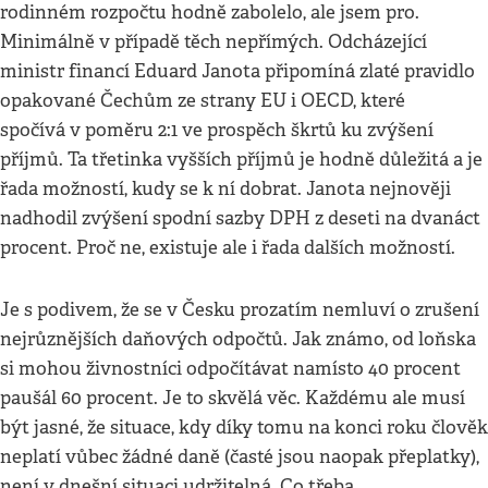
rodinném rozpočtu hodně zabolelo, ale jsem pro.
Minimálně v případě těch nepřímých. Odcházející
ministr financí Eduard Janota připomíná zlaté pravidlo
opakované Čechům ze strany EU i OECD, které
spočívá v poměru 2:1 ve prospěch škrtů ku zvýšení
příjmů. Ta třetinka vyšších příjmů je hodně důležitá a je
řada možností, kudy se k ní dobrat. Janota nejnověji
nadhodil zvýšení spodní sazby DPH z deseti na dvanáct
procent. Proč ne, existuje ale i řada dalších možností.
Je s podivem, že se v Česku prozatím nemluví o zrušení
nejrůznějších daňových odpočtů. Jak známo, od loňska
si mohou živnostníci odpočítávat namísto 40 procent
paušál 60 procent. Je to skvělá věc. Každému ale musí
být jasné, že situace, kdy díky tomu na konci roku člověk
neplatí vůbec žádné daně (časté jsou naopak přeplatky),
není v dnešní situaci udržitelná. Co třeba