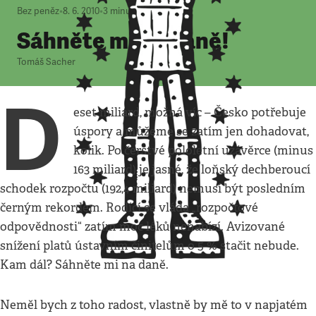
Bez peněz
•
8. 6. 2010
•
3
minuty
Sáhněte mi na daně!
Tomáš Sacher
D
eset miliard, možná víc – Česko potřebuje
úspory a můžeme se zatím jen dohadovat,
kolik. Po čerstvé pololetní uzávěrce (minus
163 miliard) je jasné, že loňský dechberoucí
schodek rozpočtu (192,4 miliard) nemusí být posledním
černým rekordem. Rodící se vláda „rozpočtové
odpovědnosti“ zatím moc léků nenabízí. Avizované
snížení platů ústavním činitelům o 5 % stačit nebude.
Kam dál? Sáhněte mi na daně.
Neměl bych z toho radost, vlastně by mě to v napjatém