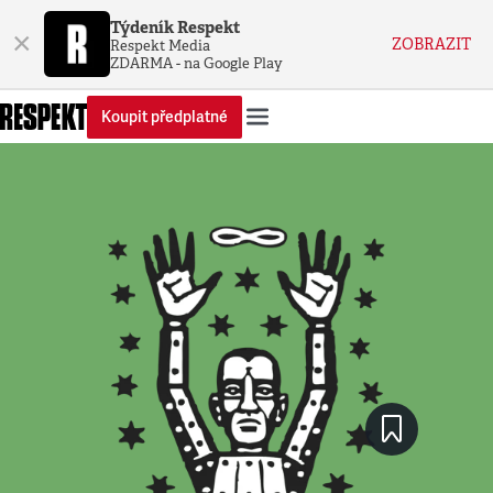
Týdeník Respekt
×
ZOBRAZIT
Respekt Media
ZDARMA - na Google Play
Koupit předplatné