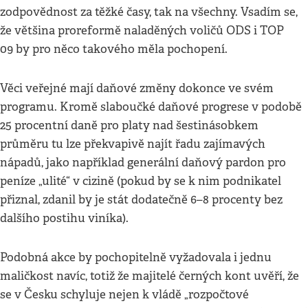
zodpovědnost za těžké časy, tak na všechny. Vsadím se,
že většina proreformě naladěných voličů ODS i TOP
09 by pro něco takového měla pochopení.
Věci veřejné mají daňové změny dokonce ve svém
programu. Kromě slaboučké daňové progrese v podobě
25 procentní daně pro platy nad šestinásobkem
průměru tu lze překvapivě najít řadu zajímavých
nápadů, jako například generální daňový pardon pro
peníze „ulité“ v cizině (pokud by se k nim podnikatel
přiznal, zdanil by je stát dodatečně 6–8 procenty bez
dalšího postihu viníka).
Podobná akce by pochopitelně vyžadovala i jednu
maličkost navíc, totiž že majitelé černých kont uvěří, že
se v Česku schyluje nejen k vládě „rozpočtové