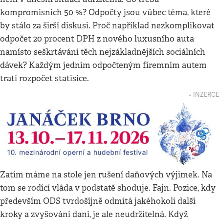
kompromisních 50 %? Odpočty jsou vůbec téma, které
by stálo za širší diskusi. Proč například nezkomplikovat
odpočet 20 procent DPH z nového luxusního auta
namísto seškrtávání těch nejzákladnějších sociálních
dávek? Každým jedním odpočteným firemním autem
tratí rozpočet statisíce.
↓ INZERCE
Zatím máme na stole jen rušení daňových výjimek. Na
tom se rodící vláda v podstatě shoduje. Fajn. Pozice, kdy
především ODS tvrdošíjně odmítá jakéhokoli další
kroky a zvyšování daní, je ale neudržitelná. Když