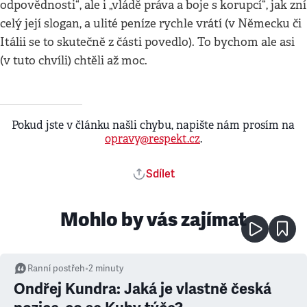
odpovědnosti“, ale i „vládě práva a boje s korupcí“, jak zní
celý její slogan, a ulité peníze rychle vrátí (v Německu či
Itálii se to skutečně z části povedlo). To bychom ale asi
(v tuto chvíli) chtěli až moc.
Pokud jste v článku našli chybu, napište nám prosím na
opravy@respekt.cz
.
Sdílet
Mohlo by vás zajímat
Ranní postřeh
•
2
minuty
Ondřej Kundra: Jaká je vlastně česká