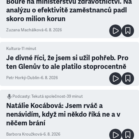
Bouře na ministerstvu zdravotnictví. Na
analýzu o efektivitě zaměstnanců padl
skoro milion korun
Zuzana Machálková
•
6. 8. 2026
Kultura
•
11
minut
Je divné říci, že jsem si užil pohřeb. Pro
ten Glenův to ale platilo stoprocentně
Petr Horký
•
Dublin
•
6. 8. 2026
Podcasty
:
Tekutá společnost
•
39 minut
Natálie Kocábová: Jsem rváč a
nenávidím, když mi někdo říká ne a v
něčem brání
Barbora Kroužková
•
6. 8. 2026