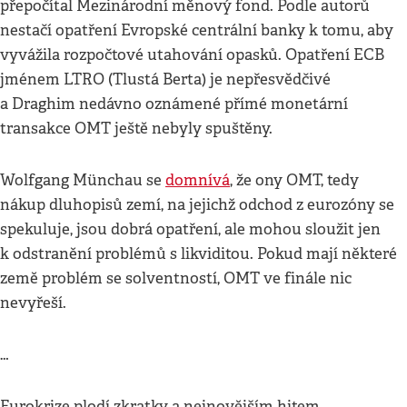
přepočítal Mezinárodní měnový fond. Podle autorů
nestačí opatření Evropské centrální banky k tomu, aby
vyvážila rozpočtové utahování opasků. Opatření ECB
jménem LTRO (Tlustá Berta) je nepřesvědčivé
a Draghim nedávno oznámené přímé monetární
transakce OMT ještě nebyly spuštěny.
Wolfgang Münchau se
domnívá
, že ony OMT, tedy
nákup dluhopisů zemí, na jejichž odchod z eurozóny se
spekuluje, jsou dobrá opatření, ale mohou sloužit jen
k odstranění problémů s likviditou. Pokud mají některé
země problém se solventností, OMT ve finále nic
nevyřeší.
…
Eurokrize plodí zkratky a nejnovějším hitem