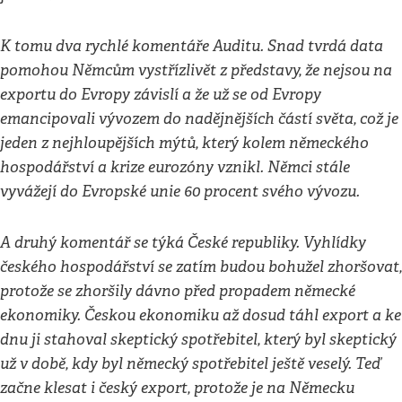
K tomu dva rychlé komentáře Auditu. Snad tvrdá data
pomohou Němcům vystřízlivět z představy, že nejsou na
exportu do Evropy závislí a že už se od Evropy
emancipovali vývozem do nadějnějších částí světa, což je
jeden z nejhloupějších mýtů, který kolem německého
hospodářství a krize eurozóny vznikl. Němci stále
vyvážejí do Evropské unie 60 procent svého vývozu.
A druhý komentář se týká České republiky. Vyhlídky
českého hospodářství se zatím budou bohužel zhoršovat,
protože se zhoršily dávno před propadem německé
ekonomiky. Českou ekonomiku až dosud táhl export a ke
dnu ji stahoval skeptický spotřebitel, který byl skeptický
už v době, kdy byl německý spotřebitel ještě veselý. Teď
začne klesat i český export, protože je na Německu