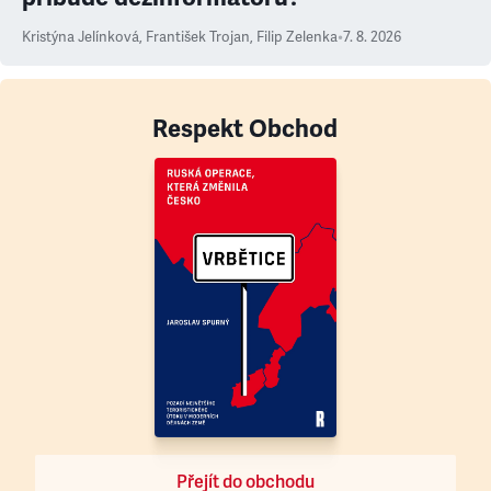
Kristýna Jelínková
,
František Trojan
,
Filip Zelenka
•
7. 8. 2026
Respekt Obchod
Přejít do obchodu