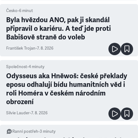
Česko
•
6
minut
Byla hvězdou ANO, pak ji skandál
připravil o kariéru. A teď jde proti
Babišově straně do voleb
František Trojan
•
7. 8. 2026
Společnost
•
4
minuty
Odysseus aka Hněwoš: české překlady
eposu odhalují bídu humanitních věd i
roli Homéra v českém národním
obrození
Silvie Lauder
•
7. 8. 2026
Ranní postřeh
•
3
minuty