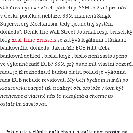
skloňovaným ve všech pádech je SSM, což zní pro nás
v Česku poněkud neblaze. SSM znamená Single
Supervisory Mechanism, tedy „jednotný systém
dohledu“. Deník The Wall Street Journal, resp. bruselský
blog
Real Time Brussels
se zabývá legálními otázkami
bankovního dohledu. Jak může ECB řídit třeba
bankovní dohled Polska, když Polsko není zastoupeno
ve výkonné radě ECB? SSM prý bude mít vlastní dozorčí
radu, jejíž rozhodnutí budou platit, pokud je výkonná
My Češi bychom si měli po
rada ECB nebude revidovat.
klausovsku zacpat uši a zakrýt oči, protože v tom být
nechceme a vlastně nás to nezajímá a chceme to
ostatním zavetovat.
Pokud jste v článku našli chybu, napište nám prosím na