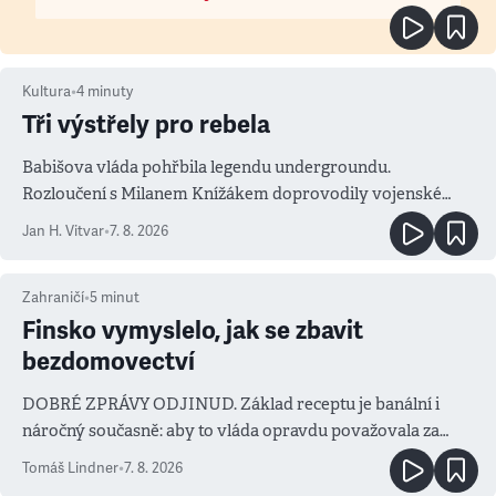
Kultura
•
4
minuty
Tři výstřely pro rebela
Babišova vláda pohřbila legendu undergroundu.
Rozloučení s Milanem Knížákem doprovodily vojenské
salvy i kritika pokrokářů
Jan H. Vitvar
•
7. 8. 2026
Zahraničí
•
5
minut
Finsko vymyslelo, jak se zbavit
bezdomovectví
DOBRÉ ZPRÁVY ODJINUD. Základ receptu je banální i
náročný současně: aby to vláda opravdu považovala za
prioritu
Tomáš Lindner
•
7. 8. 2026