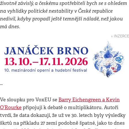
životně závislý, a českému spotřebiteli bych se s ohledem
na vyhlídky politické nestability v České republice
nedivil, kdyby propadl ještě temnější náladě, než jakou
má dnes.
↓ INZERCE
…
Ve sloupku pro VoxEU se
Barry Eichengreen a Kevin
O’Rourke
připojují k debatě o multiplikátoru. Autoři
tvrdí, že data dokazují, že už ve 30. letech byly výsledky
škrtů na příkladu 27 zemí podobně špatné, jako to dnes