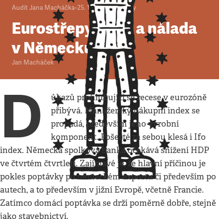
Audit Jana Macháčka
•
25. 10. 2012
•
3
minuty
Eurostřepy, SSM a nálada
v Německu
Jan Macháček
D
ůkazů prohlubující se recese v eurozóně
přibývá. Manažerský nákupní index se
propadá, především jeho výrobní
komponent. Pošesté za sebou klesá i Ifo
index. Německá spolková banka očekává snížení HDP
ve čtvrtém čtvrtletí. Zajímavé je, že hlavní příčinou je
pokles poptávky po německém exportu či především po
autech, a to především v jižní Evropě, včetně Francie.
Zatímco domácí poptávka se drží poměrně dobře, stejně
jako stavebnictví.