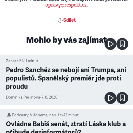
opravy@respekt.cz
.
Sdílet
Mohlo by vás zajímat
Zahraničí
•
11
minut
Pedro Sanchéz se nebojí ani Trumpa, ani
populistů. Španělský premiér jde proti
proudu
Dominika Perlínová
•
7. 8. 2026
Podcasty
:
Vládneme, nerušit
•
42 minut
Ovládne Babiš senát, ztratí Láska klub a
přibude dezinformátorů?