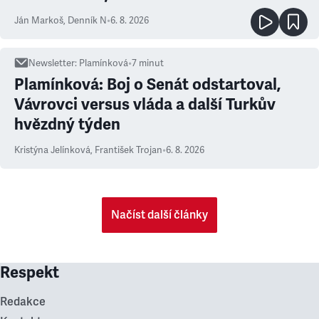
Ján Markoš
,
Denník N
•
6. 8. 2026
Newsletter
:
Plamínková
•
7
minut
Plamínková: Boj o Senát odstartoval,
Vávrovci versus vláda a další Turkův
hvězdný týden
Kristýna Jelínková
,
František Trojan
•
6. 8. 2026
Načíst další články
Respekt
Redakce