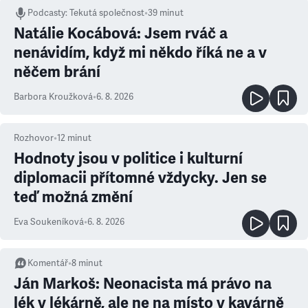
Podcasty
:
Tekutá společnost
•
39 minut
Natálie Kocábová: Jsem rváč a
nenávidím, když mi někdo říká ne a v
něčem brání
Barbora Kroužková
•
6. 8. 2026
Rozhovor
•
12
minut
Hodnoty jsou v politice i kulturní
diplomacii přítomné vždycky. Jen se
teď možná změní
Eva Soukeníková
•
6. 8. 2026
Komentář
•
8
minut
Ján Markoš: Neonacista má právo na
lék v lékárně, ale ne na místo v kavárně