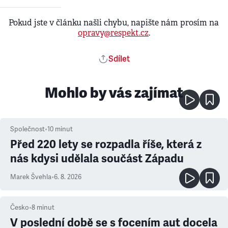
Pokud jste v článku našli chybu, napište nám prosím na
opravy@respekt.cz
.
Sdílet
Mohlo by vás zajímat
Společnost
•
10
minut
Před 220 lety se rozpadla říše, která z
nás kdysi udělala součást Západu
Marek Švehla
•
6. 8. 2026
Česko
•
8
minut
V poslední době se s focením aut docela