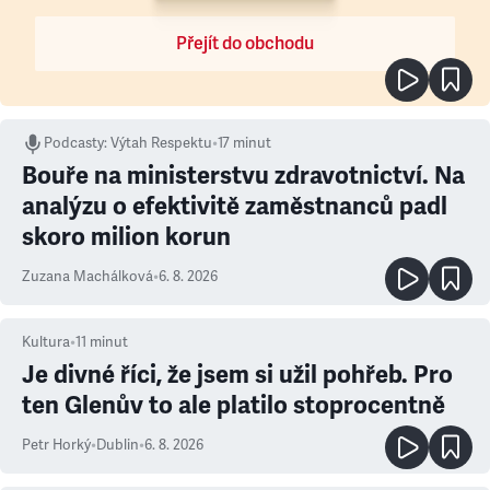
Přejít do obchodu
Podcasty
:
Výtah Respektu
•
17 minut
Bouře na ministerstvu zdravotnictví. Na
analýzu o efektivitě zaměstnanců padl
skoro milion korun
Zuzana Machálková
•
6. 8. 2026
Kultura
•
11
minut
Je divné říci, že jsem si užil pohřeb. Pro
ten Glenův to ale platilo stoprocentně
Petr Horký
•
Dublin
•
6. 8. 2026