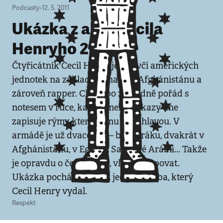
Podcasty
•
12. 5. 2011
Ukázka z alba Cecila
Henryho 2
Čtyřicátník Cecil Henry je mluvčí amerických
jednotek na základně Shank v Afghánistánu a
zároveň rapper. Chodí po základně pořád s
notesem v ruce, kam si mezi rozkazy dne
zapisuje rýmy, které se mu honí hlavou. V
armádě je už dvacet let – byl v Iráku, dvakrát v
Afghánistánu, v Egyptě, Saúdské Arábii... Takže
je opravdu o čem zpívat, vlastně rapovat.
Ukázka pochází zatím z jediného alba, který
Cecil Henry vydal.
Respekt