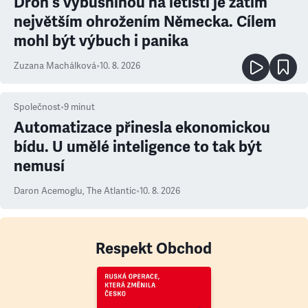
Dron s výbušninou na letišti je zatím
největším ohrožením Německa. Cílem
mohl být výbuch i panika
Zuzana Machálková
•
10. 8. 2026
Společnost
•
9
minut
Automatizace přinesla ekonomickou
bídu. U umělé inteligence to tak být
nemusí
Daron Acemoglu
,
The Atlantic
•
10. 8. 2026
Respekt Obchod