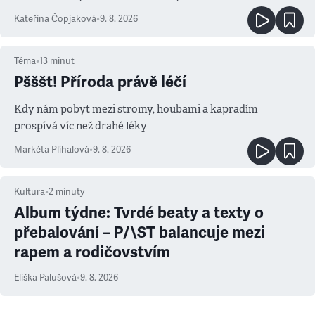
Kateřina Čopjaková
•
9. 8. 2026
Téma
•
13
minut
Pšššt! Příroda právě léčí
Kdy nám pobyt mezi stromy, houbami a kapradím
prospívá víc než drahé léky
Markéta Plíhalová
•
9. 8. 2026
Kultura
•
2
minuty
Album týdne: Tvrdé beaty a texty o
přebalování – P/\ST balancuje mezi
rapem a rodičovstvím
Eliška Palušová
•
9. 8. 2026