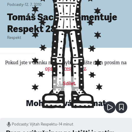
Podcasty
•
12. 7. 2010
Tomáš Sacher komentuje
Respekt 28/2010
Respekt
Pokud jste v článku našli chybu, napište nám prosím na
opravy@respekt.cz
.
Sdílet
Mohlo by vás zajímat
Podcasty
:
Výtah Respektu
•
14 minut