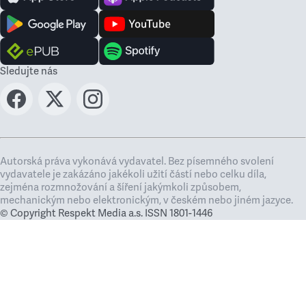
Sledujte nás
Autorská práva vykonává vydavatel. Bez písemného svolení
vydavatele je zakázáno jakékoli užití částí nebo celku díla,
zejména rozmnožování a šíření jakýmkoli způsobem,
mechanickým nebo elektronickým, v českém nebo jiném jazyce.
© Copyright Respekt Media a.s. ISSN 1801-1446