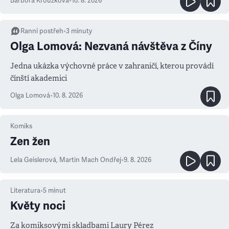
Barbora Kroužková
•
10. 8. 2026
Ranní postřeh
•
3
minuty
Olga Lomová: Nezvaná návštěva z Číny
Jedna ukázka výchovné práce v zahraničí, kterou provádí
čínští akademici
Olga Lomová
•
10. 8. 2026
Komiks
Zen žen
Lela Geislerová
,
Martin Mach Ondřej
•
9. 8. 2026
Literatura
•
5
minut
Květy noci
Za komiksovými skladbami Laury Pérez