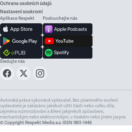
Ochrana osobních údajů
Nastavení soukromí
Aplikace Respekt
Poslouchejte nás
Sledujte nás
Autorská práva vykonává vydavatel. Bez písemného svolení
vydavatele je zakázáno jakékoli užití částí nebo celku díla,
zejména rozmnožování a šíření jakýmkoli způsobem,
mechanickým nebo elektronickým, v českém nebo jiném jazyce.
© Copyright Respekt Media a.s. ISSN 1801-1446