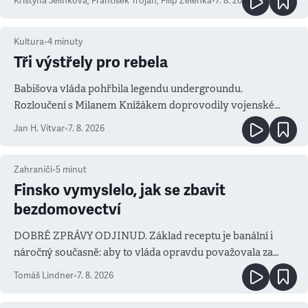
Kristýna Jelínková
,
František Trojan
,
Filip Zelenka
•
7. 8. 2026
Kultura
•
4
minuty
Tři výstřely pro rebela
Babišova vláda pohřbila legendu undergroundu.
Rozloučení s Milanem Knížákem doprovodily vojenské
salvy i kritika pokrokářů
Jan H. Vitvar
•
7. 8. 2026
Zahraničí
•
5
minut
Finsko vymyslelo, jak se zbavit
bezdomovectví
DOBRÉ ZPRÁVY ODJINUD. Základ receptu je banální i
náročný současně: aby to vláda opravdu považovala za
prioritu
Tomáš Lindner
•
7. 8. 2026