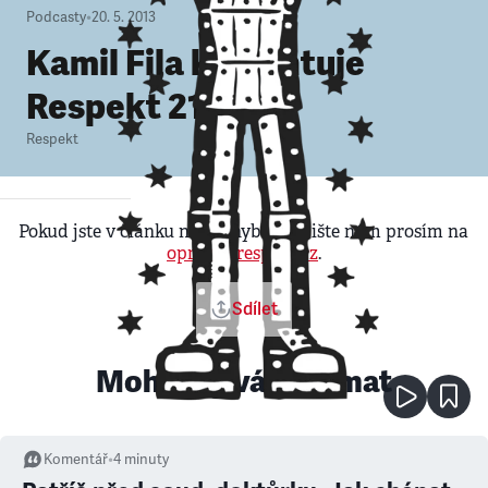
Podcasty
•
20. 5. 2013
Kamil Fila komentuje
Respekt 21/2013
Respekt
Pokud jste v článku našli chybu, napište nám prosím na
opravy@respekt.cz
.
Sdílet
Mohlo by vás zajímat
Komentář
•
4
minuty