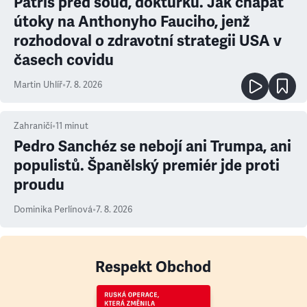
Patříš před soud, doktůrku. Jak chápat
útoky na Anthonyho Fauciho, jenž
rozhodoval o zdravotní strategii USA v
časech covidu
Martin Uhlíř
•
7. 8. 2026
Zahraničí
•
11
minut
Pedro Sanchéz se nebojí ani Trumpa, ani
populistů. Španělský premiér jde proti
proudu
Dominika Perlínová
•
7. 8. 2026
Respekt Obchod