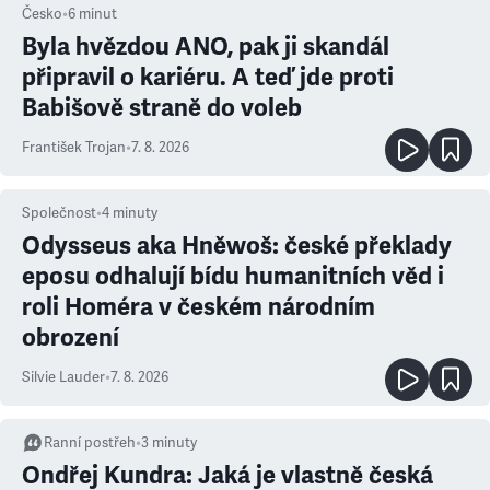
Česko
•
6
minut
Byla hvězdou ANO, pak ji skandál
připravil o kariéru. A teď jde proti
Babišově straně do voleb
František Trojan
•
7. 8. 2026
Společnost
•
4
minuty
Odysseus aka Hněwoš: české překlady
eposu odhalují bídu humanitních věd i
roli Homéra v českém národním
obrození
Silvie Lauder
•
7. 8. 2026
Ranní postřeh
•
3
minuty
Ondřej Kundra: Jaká je vlastně česká