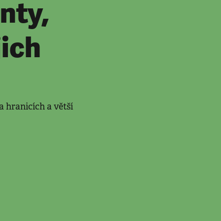
nty,
jich
 hranicích a větší