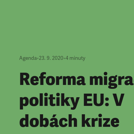
Agenda
•
23. 9. 2020
•
4
minuty
Reforma migra
politiky EU: V
dobách krize