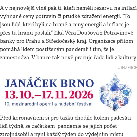
A v nejnovější vlně pak ti, kteří neměli rezervu na inflací
vyhnané ceny potravin či prudké zdražení energií. “To
jsou lidé, kteří byli na hraně a ceny energií a inflace je
přes tu hranu poslali,” říká Věra Doušová z Potravinové
banky pro Prahu a Středočeský kraj. Organizace přitom
pomáhá lidem postiženým pandemií i tím, že je
zaměstnává. V bance tak nově pracuje řada lidí z kultury.
↓ INZERCE
Před koronavirem si pro tašku chodilo kolem padesáti
lidí týdně, se začátkem pandemie se jejich počet
ztrojnásobil a nyní každý týden do výdejním místu