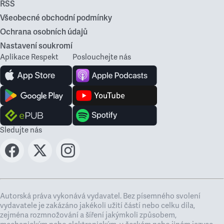
RSS
Všeobecné obchodní podmínky
Ochrana osobních údajů
Nastavení soukromí
Aplikace Respekt
Poslouchejte nás
Sledujte nás
Autorská práva vykonává vydavatel. Bez písemného svolení
vydavatele je zakázáno jakékoli užití částí nebo celku díla,
zejména rozmnožování a šíření jakýmkoli způsobem,