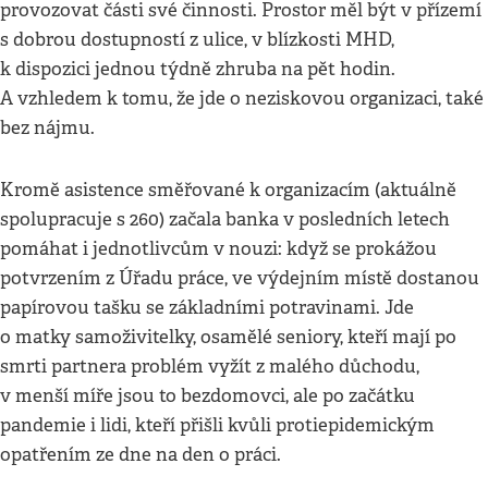
provozovat části své činnosti. Prostor měl být v přízemí
s dobrou dostupností z ulice, v blízkosti MHD,
k dispozici jednou týdně zhruba na pět hodin.
A vzhledem k tomu, že jde o neziskovou organizaci, také
bez nájmu.
Kromě asistence směřované k organizacím (aktuálně
spolupracuje s 260) začala banka v posledních letech
pomáhat i jednotlivcům v nouzi: když se prokážou
potvrzením z Úřadu práce, ve výdejním místě dostanou
papírovou tašku se základními potravinami. Jde
o matky samoživitelky, osamělé seniory, kteří mají po
smrti partnera problém vyžít z malého důchodu,
v menší míře jsou to bezdomovci, ale po začátku
pandemie i lidi, kteří přišli kvůli protiepidemickým
opatřením ze dne na den o práci.