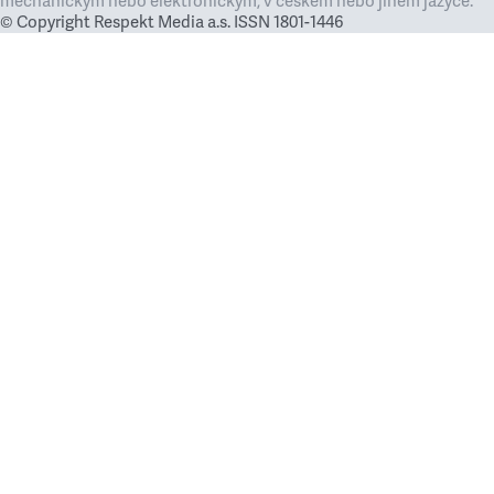
mechanickým nebo elektronickým, v českém nebo jiném jazyce.
© Copyright Respekt Media a.s. ISSN 1801-1446