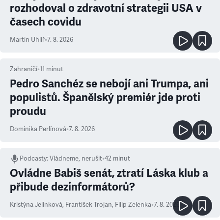
rozhodoval o zdravotní strategii USA v
časech covidu
Martin Uhlíř
•
7. 8. 2026
Zahraničí
•
11
minut
Pedro Sanchéz se nebojí ani Trumpa, ani
populistů. Španělský premiér jde proti
proudu
Dominika Perlínová
•
7. 8. 2026
Podcasty
:
Vládneme, nerušit
•
42 minut
Ovládne Babiš senát, ztratí Láska klub a
přibude dezinformátorů?
Kristýna Jelínková
,
František Trojan
,
Filip Zelenka
•
7. 8. 2026