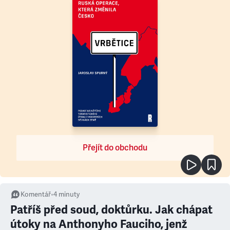
Přejít do obchodu
Komentář
•
4
minuty
Patříš před soud, doktůrku. Jak chápat
útoky na Anthonyho Fauciho, jenž