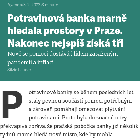
Agenda
•
3. 2. 2022
•
3
minuty
Potravinová banka marně
hledala prostory v Praze.
Nakonec nejspíš získá tři
Nově se pomoci dostává i lidem zasaženým
pandemií a inflací
Silvie Lauder
P
otravinové banky se během posledních let
staly pevnou součástí pomoci potřebným
a zároveň pomáhají omezovat plýtvání
potravinami. Proto byla do značné míry
překvapivá zpráva, že pražská pobočka banky již několik
týdnů marně hledá nové místo, kde by mohla