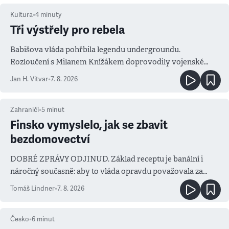
Kultura
•
4
minuty
Tři výstřely pro rebela
Babišova vláda pohřbila legendu undergroundu.
Rozloučení s Milanem Knížákem doprovodily vojenské
salvy i kritika pokrokářů
Jan H. Vitvar
•
7. 8. 2026
Zahraničí
•
5
minut
Finsko vymyslelo, jak se zbavit
bezdomovectví
DOBRÉ ZPRÁVY ODJINUD. Základ receptu je banální i
náročný současně: aby to vláda opravdu považovala za
prioritu
Tomáš Lindner
•
7. 8. 2026
Česko
•
6
minut