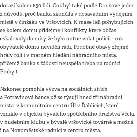
dorazí kolem 650 lidí. Což byl také podle Doušové jeden
z důvodů, proč banka skončila v dosavadním výdejním
místě v činžáku ve Vršovicích. K mase lidí pohybujících
se kolem domu přidejme i konflikty, které občas
eskalovaly do míry, že bylo nutné volat policii - což
obyvatelé domu neviděli rádi. Podobné obavy zřejmě
hrály roli i v marném hledání náhradního místa,
přičemž banka s žádostí neuspěla třeba na radnici
Prahy 1.
Nakonec pomohla výzva na sociálních sítích
a Potravinová bance už se rýsují hned tři náhradní
místa: v komunitním centru Úl v Ďáblicích, které
vzniklo v objektu bývalého spotřebního družstva Včela,
v hudebním klubu v bývalé vršovické továrně a možná
i na Novoměstské radnici v centru města.