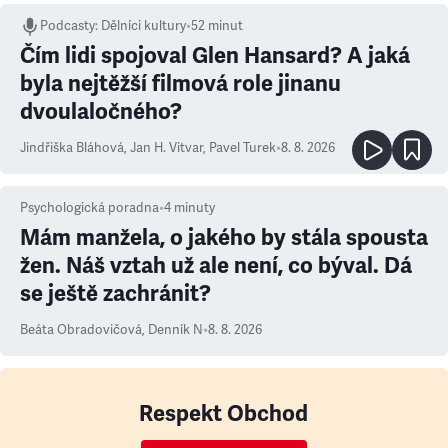
Podcasty
:
Dělníci kultury
•
52 minut
Čím lidi spojoval Glen Hansard? A jaká
byla nejtěžší filmová role jinanu
dvoulaločného?
Jindřiška Bláhová
,
Jan H. Vitvar
,
Pavel Turek
•
8. 8. 2026
Psychologická poradna
•
4
minuty
Mám manžela, o jakého by stála spousta
žen. Náš vztah už ale není, co býval. Dá
se ještě zachránit?
Beáta Obradovičová
,
Denník N
•
8. 8. 2026
Respekt Obchod