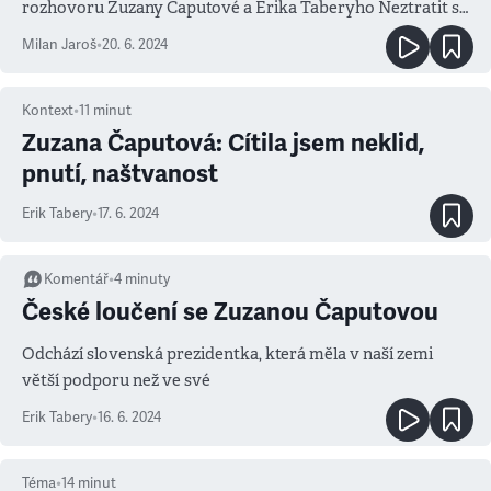
rozhovoru Zuzany Čaputové a Erika Taberyho Neztratit se
sama sobě.
Milan Jaroš
•
20. 6. 2024
Kontext
•
11
minut
Zuzana Čaputová: Cítila jsem neklid,
pnutí, naštvanost
Erik Tabery
•
17. 6. 2024
Komentář
•
4
minuty
České loučení se Zuzanou Čaputovou
Odchází slovenská prezidentka, která měla v naší zemi
větší podporu než ve své
Erik Tabery
•
16. 6. 2024
Téma
•
14
minut