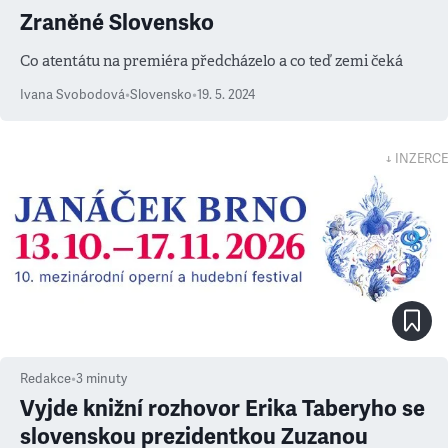
Zraněné Slovensko
Co atentátu na premiéra předcházelo a co teď zemi čeká
Ivana Svobodová
•
Slovensko
•
19. 5. 2024
↓ INZERCE
Redakce
•
3
minuty
Vyjde knižní rozhovor Erika Taberyho se
slovenskou prezidentkou Zuzanou