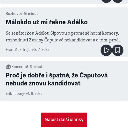
dogmatiků starších
Rozhovor
•
16
minut
Málokdo už mi řekne Adélko
Se senátorkou Adélou Šípovou o proměně horní komory,
rozhodnutí Zuzany Čaputové nekandidovat a o tom, proč
je stále málo žen v politice
František Trojan
•
8. 7. 2023
Komentář
•
6
minut
Proč je dobře i špatně, že Čaputová
nebude znovu kandidovat
Erik Tabery
•
24. 6. 2023
Načíst další články