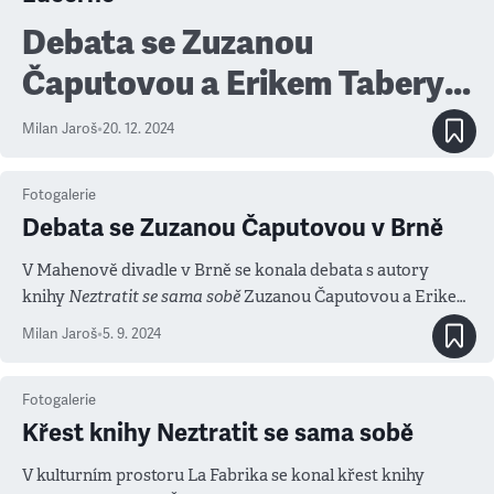
Debata se Zuzanou
Čaputovou a Erikem Taberym
moderovaná Silvií Lauder ve
Milan Jaroš
•
20. 12. 2024
Velkém sále Lucerny.
Fotogalerie
Debata se Zuzanou Čaputovou v Brně
V Mahenově divadle v Brně se konala debata s autory
knihy
Neztratit se sama sobě
Zuzanou Čaputovou a Erikem
Taberym, kterou moderoval šéfredaktor Denníku N Matúš
Milan Jaroš
•
5. 9. 2024
Kostolný.
Fotogalerie
Křest knihy Neztratit se sama sobě
V kulturním prostoru La Fabrika se konal křest knihy