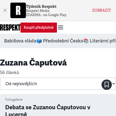
Týdeník Respekt
×
ZOBRAZIT
Respekt Media
ZDARMA - na Google Play
Koupit předplatné
Babišova vláda
🗳️ Předvolební Česko
📚 Literární př
Zuzana Čaputová
56 článků
Fotogalerie
Debata se Zuzanou Čaputovou v
Lucerně