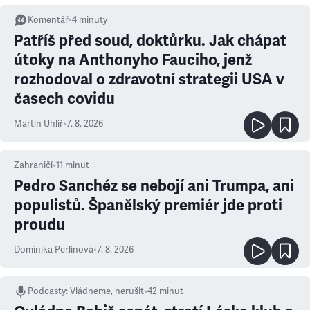
Komentář
•
4
minuty
Patříš před soud, doktůrku. Jak chápat
útoky na Anthonyho Fauciho, jenž
rozhodoval o zdravotní strategii USA v
časech covidu
Martin Uhlíř
•
7. 8. 2026
Zahraničí
•
11
minut
Pedro Sanchéz se nebojí ani Trumpa, ani
populistů. Španělský premiér jde proti
proudu
Dominika Perlínová
•
7. 8. 2026
Podcasty
:
Vládneme, nerušit
•
42 minut