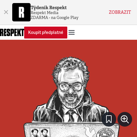
Týdeník Respekt
×
ZOBRAZIT
Respekt Media
ZDARMA - na Google Play
Koupit předplatné