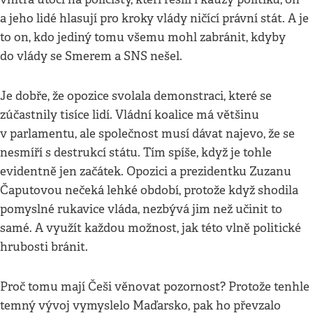
a jeho lidé hlasují pro kroky vlády ničící právní stát. A je
to on, kdo jediný tomu všemu mohl zabránit, kdyby
do vlády se Smerem a SNS nešel.
Je dobře, že opozice svolala demonstraci, které se
zúčastnily tisíce lidí. Vládní koalice má většinu
v parlamentu, ale společnost musí dávat najevo, že se
nesmíří s destrukcí státu. Tím spíše, když je tohle
evidentně jen začátek. Opozici a prezidentku Zuzanu
Čaputovou nečeká lehké období, protože když shodila
pomyslné rukavice vláda, nezbývá jim než učinit to
samé. A využít každou možnost, jak této vlně politické
hrubosti bránit.
Proč tomu mají Češi věnovat pozornost? Protože tenhle
temný vývoj vymyslelo Maďarsko, pak ho převzalo