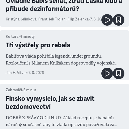
Ovládne Babiš senát, ztratí Láska klub a
přibude dezinformátorů?
Kristýna Jelínková
,
František Trojan
,
Filip Zelenka
•
7. 8. 2026
Kultura
•
4
minuty
Tři výstřely pro rebela
Babišova vláda pohřbila legendu undergroundu.
Rozloučení s Milanem Knížákem doprovodily vojenské
salvy i kritika pokrokářů
Jan H. Vitvar
•
7. 8. 2026
Zahraničí
•
5
minut
Finsko vymyslelo, jak se zbavit
bezdomovectví
DOBRÉ ZPRÁVY ODJINUD. Základ receptu je banální i
náročný současně: aby to vláda opravdu považovala za