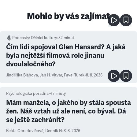
Mohlo by vás zajímat
Podcasty
:
Dělníci kultury
•
52 minut
Čím lidi spojoval Glen Hansard? A jaká
byla nejtěžší filmová role jinanu
dvoulaločného?
Jindřiška Bláhová
,
Jan H. Vitvar
,
Pavel Turek
•
8. 8. 2026
Psychologická poradna
•
4
minuty
Mám manžela, o jakého by stála spousta
žen. Náš vztah už ale není, co býval. Dá
se ještě zachránit?
Beáta Obradovičová
,
Denník N
•
8. 8. 2026