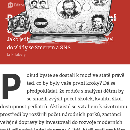
Editorial
•
9. 12. 2023
•
3
minuty
Pellegrini likviduje právní
stát
Jako jediný tomu mohl zabránit, kdyby nešel
do vlády se Smerem a SNS
Erik Tabery
P
okud byste se dostali k moci ve státě právě
teď, co by byly vaše první kroky? Dá se
předpokládat, že rodiče s malými dětmi by
se snažili zvýšit počet školek, kvalitu škol,
dostupnost pediatrů. Aktivisté se vztahem k životnímu
prostředí by rozšířili počet národních parků, zastánci
veřejné dopravy by investovali do rozvoje moderních