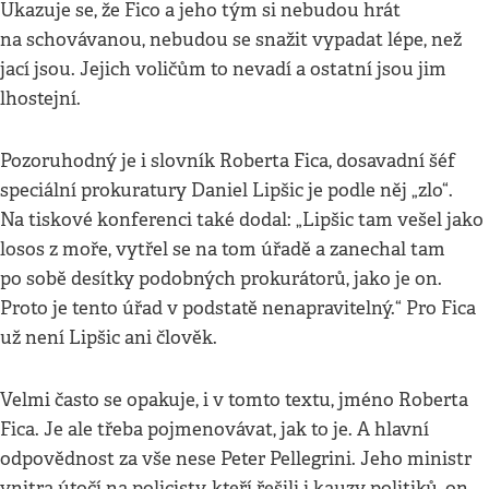
Ukazuje se, že Fico a jeho tým si nebudou hrát
na schovávanou, nebudou se snažit vypadat lépe, než
jací jsou. Jejich voličům to nevadí a ostatní jsou jim
lhostejní.
Pozoruhodný je i slovník Roberta Fica, dosavadní šéf
speciální prokuratury Daniel Lipšic je podle něj „zlo“.
Na tiskové konferenci také dodal: „Lipšic tam vešel jako
losos z moře, vytřel se na tom úřadě a zanechal tam
po sobě desítky podobných prokurátorů, jako je on.
Proto je tento úřad v podstatě nenapravitelný.“ Pro Fica
už není Lipšic ani člověk.
Velmi často se opakuje, i v tomto textu, jméno Roberta
Fica. Je ale třeba pojmenovávat, jak to je. A hlavní
odpovědnost za vše nese Peter Pellegrini. Jeho ministr
vnitra útočí na policisty, kteří řešili i kauzy politiků, on