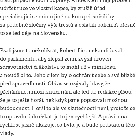
tratí, případně lodní dopravy. A lidé, kteří mají problém
udržet ruce ve vlastní kapse, by zrušili úřad
specializující se mimo jiné na korupci, snížili by
za podobné zločiny výši trestů a oslabili policii. A přesně
to se teď děje na Slovensku.
Psali jsme to několikrát, Robert Fico nekandidoval
do parlamentu, aby zlepšil zemi, zvýšil úroveň
zdravotnictví či školství, to mohl už v minulosti
a neudělal to. Jeho cílem bylo ochránit sebe a své blízké
před spravedlností. Občas se ozývaly hlasy, že
přeháníme, mnozí kritici nám ale teď do redakce píšou,
že je to ještě horší, než když jsme popisovali možnou
budoucnost. Horší to ale ve skutečnosti není, protože se
to opravdu dalo čekat, je to jen rychlejší. A právě ona
rychlost jasně ukazuje, co bylo, je a bude podstatou této
vlády.