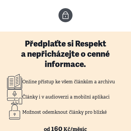
Předplaťte si Respekt
a nepřicházejte o cenné
informace.
Online přístup ke všem článkům a archivu
Články i v audioverzi a mobilní aplikaci
Možnost odemknout články pro blízké
160
od
Kč/měsíc