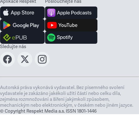
Aplikace Respekt
Poslouchejte nás
Sledujte nás
Autorská práva vykonává vydavatel. Bez písemného svolení
vydavatele je zakázáno jakékoli užití částí nebo celku díla,
zejména rozmnožování a šíření jakýmkoli způsobem,
mechanickým nebo elektronickým, v českém nebo jiném jazyce.
© Copyright Respekt Media a.s. ISSN 1801-1446