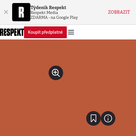
Týdeník Respekt
×
ZOBRAZIT
Respekt Media
ZDARMA - na Google Play
Koupit předplatné