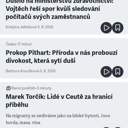
Dusno na ministerstvu zdravotnictví:
Vojtěch řeší spor kvůli sledování
počítačů svých zaměstnanců
Kristýna Jelínková
•
5. 8. 2026
Česko
•
17
minut
Prokop Pithart: Příroda v nás probouzí
divokost, která sytí duši
Barbora Kroužková
•
5. 8. 2026
Ranní postřeh
•
3
minuty
Marek Torčík: Lidé v Ceutě za hranicí
příběhu
Na migranty se nedíváme jako na lidské bytosti. Jsou
horda, masa, vlna