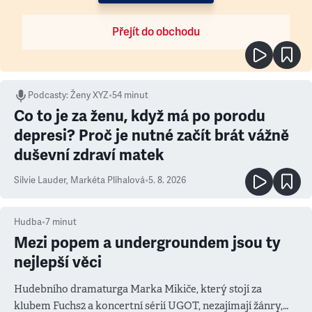
Přejít do obchodu
Podcasty
:
Ženy XYZ
•
54 minut
Co to je za ženu, když má po porodu
depresi? Proč je nutné začít brát vážně
duševní zdraví matek
Silvie Lauder
,
Markéta Plíhalová
•
5. 8. 2026
Hudba
•
7
minut
Mezi popem a undergroundem jsou ty
nejlepší věci
Hudebního dramaturga Marka Mikiče, který stojí za
klubem Fuchs2 a koncertní sérií UGOT, nezajímají žánry,