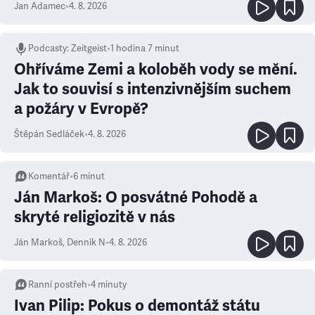
Jan Adamec
•
4. 8. 2026
Podcasty
:
Zeitgeist
•
1 hodina 7 minut
Ohříváme Zemi a koloběh vody se mění.
Jak to souvisí s intenzivnějším suchem
a požáry v Evropě?
Štěpán Sedláček
•
4. 8. 2026
Komentář
•
6
minut
Ján Markoš: O posvátné Pohodě a
skryté religiozitě v nás
Ján Markoš
,
Denník N
•
4. 8. 2026
Ranní postřeh
•
4
minuty
Ivan Pilip: Pokus o demontáž státu