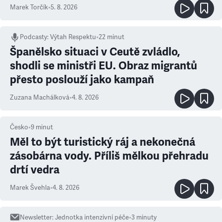
Marek Torčík
•
5. 8. 2026
Podcasty
:
Výtah Respektu
•
22 minut
Španělsko situaci v Ceutě zvládlo,
shodli se ministři EU. Obraz migrantů
přesto poslouží jako kampaň
Zuzana Machálková
•
4. 8. 2026
Česko
•
9
minut
Měl to být turistický ráj a nekonečná
zásobárna vody. Příliš mělkou přehradu
drtí vedra
Marek Švehla
•
4. 8. 2026
Newsletter
:
Jednotka intenzivní péče
•
3
minuty