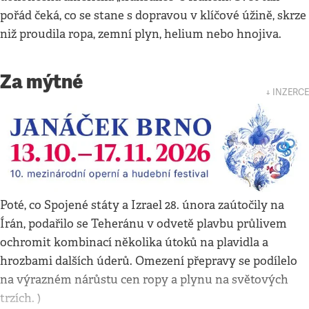
pořád čeká, co se stane s dopravou v klíčové úžině, skrze
niž proudila ropa, zemní plyn, helium nebo hnojiva.
Za mýtné
↓ INZERCE
Poté, co Spojené státy a Izrael 28. února zaútočily na
Írán, podařilo se Teheránu v odvetě plavbu průlivem
ochromit kombinací několika útoků na plavidla a
hrozbami dalších úderů. Omezení přepravy se podílelo
na výrazném nárůstu cen ropy a plynu na světových
trzích. )