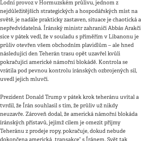
Lodní provoz v Hormuzském průlivu, jednom z
nejdůležitějších strategických a hospodářských míst na
světě, je nadále prakticky zastaven, situace je chaotická a
nepředvídatelná. Íránský ministr zahraničí Abbás Arakčí
sice v pátek vedl, že v souladu s příměřím v Libanonu je
průliv otevřen všem obchodním plavidlům – ale hned
následující den Teherán trasu opět uzavřel kvůli
pokračující americké námořní blokádě. Kontrola se
vrátila pod pevnou kontrolu íránských ozbrojených sil,
uvedl jejich mluvčí.
Prezident Donald Trump v pátek krok teheránu uvítal a
tvrdil, že Írán souhlasil s tím, že průliv už nikdy
neuzavře. Zároveň dodal, že americká námořní blokáda
íránských přístavů, jejímž cílem je omezit příjmy
Teheránu z prodeje ropy, pokračuje, dokud nebude
dokončena americká „transakce“ s Íránem. Svět tak