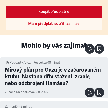
Koupit předplatné
Mám předplatné, přihlásím se
Mohlo by vás zajímat
Podcasty
:
Výtah Respektu
•
18 minut
Mírový plán pro Gazu je v začarovaném
kruhu. Nastane dřív stažení Izraele,
nebo odzbrojení Hamásu?
Zuzana Machálková
•
5. 8. 2026
Zahraničí
•
18
minut