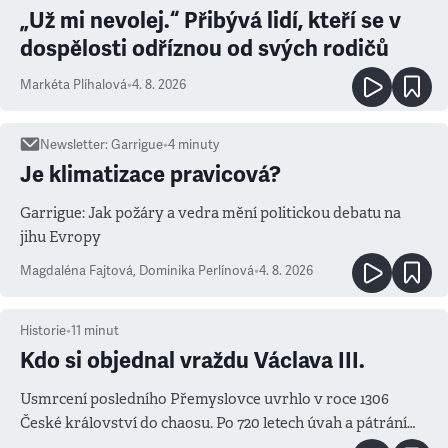
„Už mi nevolej.“ Přibývá lidí, kteří se v
dospělosti odříznou od svých rodičů
Markéta Plíhalová
•
4. 8. 2026
Newsletter
:
Garrigue
•
4
minuty
Je klimatizace pravicová?
Garrigue: Jak požáry a vedra mění politickou debatu na
jihu Evropy
Magdaléna Fajtová
,
Dominika Perlínová
•
4. 8. 2026
Historie
•
11
minut
Kdo si objednal vraždu Václava III.
Usmrcení posledního Přemyslovce uvrhlo v roce 1306
České království do chaosu. Po 720 letech úvah a pátrání
známe jména podezřelých