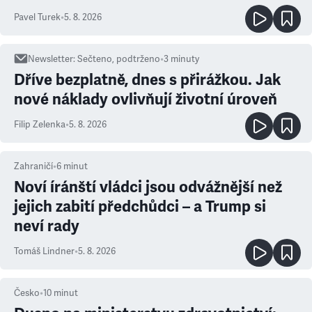
ale atmosféra
Pavel Turek
•
5. 8. 2026
Newsletter
:
Sečteno, podtrženo
•
3
minuty
Dříve bezplatně, dnes s přirážkou. Jak
nové náklady ovlivňují životní úroveň
Filip Zelenka
•
5. 8. 2026
Zahraničí
•
6
minut
Noví íránští vládci jsou odvážnější než
jejich zabití předchůdci – a Trump si
neví rady
Tomáš Lindner
•
5. 8. 2026
Česko
•
10
minut