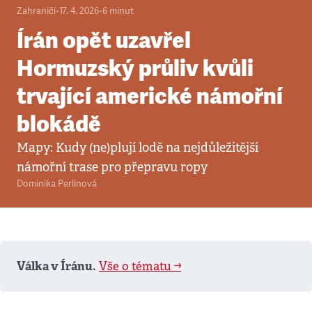
Zahraničí
•
17. 4. 2026
•
6
minut
Írán opět uzavřel
Hormuzský průliv kvůli
trvající americké námořní
blokádě
Mapy: Kudy (ne)plují lodě na nejdůležitější
námořní trase pro přepravu ropy
Dominika Perlínová
Válka v Íránu.
Vše o tématu ➡️