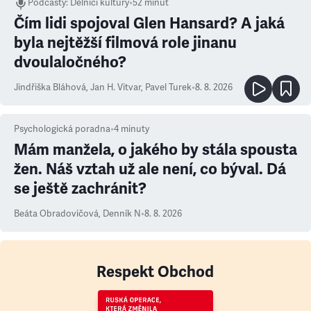
Podcasty
:
Dělníci kultury
•
52 minut
Čím lidi spojoval Glen Hansard? A jaká
byla nejtěžší filmová role jinanu
dvoulaločného?
Jindřiška Bláhová
,
Jan H. Vitvar
,
Pavel Turek
•
8. 8. 2026
Psychologická poradna
•
4
minuty
Mám manžela, o jakého by stála spousta
žen. Náš vztah už ale není, co býval. Dá
se ještě zachránit?
Beáta Obradovičová
,
Denník N
•
8. 8. 2026
Respekt Obchod