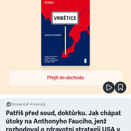
Přejít do obchodu
Komentář
•
4
minuty
Patříš před soud, doktůrku. Jak chápat
útoky na Anthonyho Fauciho, jenž
rozhodoval o zdravotní strategii USA v