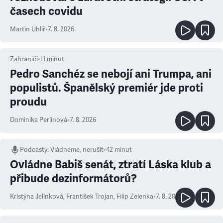
časech covidu
Martin Uhlíř
•
7. 8. 2026
Zahraničí
•
11
minut
Pedro Sanchéz se nebojí ani Trumpa, ani
populistů. Španělský premiér jde proti
proudu
Dominika Perlínová
•
7. 8. 2026
Podcasty
:
Vládneme, nerušit
•
42 minut
Ovládne Babiš senát, ztratí Láska klub a
přibude dezinformátorů?
Kristýna Jelínková
,
František Trojan
,
Filip Zelenka
•
7. 8. 2026