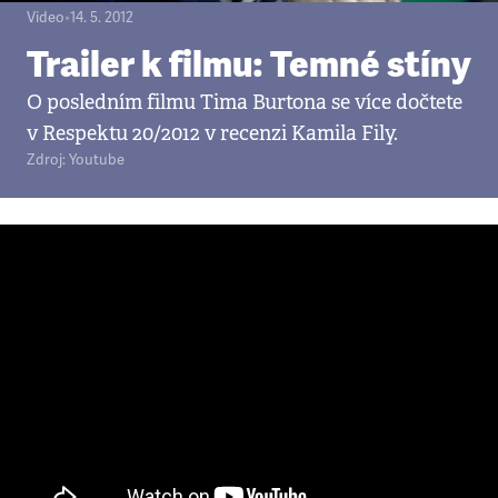
Video
•
14. 5. 2012
Trailer k filmu: Temné stíny
O posledním filmu Tima Burtona se více dočtete
v Respektu 20/2012 v recenzi Kamila Fily.
Zdroj: Youtube