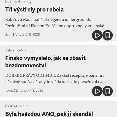
Kultura
•
4
minuty
Tři výstřely pro rebela
Babišova vláda pohřbila legendu undergroundu.
Rozloučení s Milanem Knížákem doprovodily vojenské
salvy i kritika pokrokářů
Jan H. Vitvar
•
7. 8. 2026
Zahraničí
•
5
minut
Finsko vymyslelo, jak se zbavit
bezdomovectví
DOBRÉ ZPRÁVY ODJINUD. Základ receptu je banální i
náročný současně: aby to vláda opravdu považovala za
prioritu
Tomáš Lindner
•
7. 8. 2026
Česko
•
6
minut
Byla hvězdou ANO, pak ji skandál