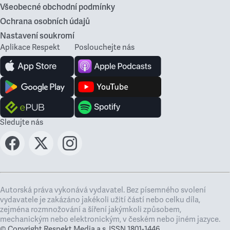
Všeobecné obchodní podmínky
Ochrana osobních údajů
Nastavení soukromí
Aplikace Respekt
Poslouchejte nás
Sledujte nás
Autorská práva vykonává vydavatel. Bez písemného svolení
vydavatele je zakázáno jakékoli užití částí nebo celku díla,
zejména rozmnožování a šíření jakýmkoli způsobem,
mechanickým nebo elektronickým, v českém nebo jiném jazyce.
© Copyright Respekt Media a.s. ISSN 1801-1446