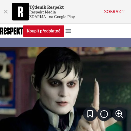
Týdeník Respekt
×
ZOBRAZIT
Respekt Media
ZDARMA - na Google Play
Koupit předplatné