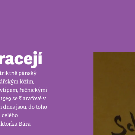
racejí
striktně pánský
nářským lóžím,
 vtipem, řečnickými
1989 se šlarafové v
 dnes jsou, do toho
 celého
aktorka Bára