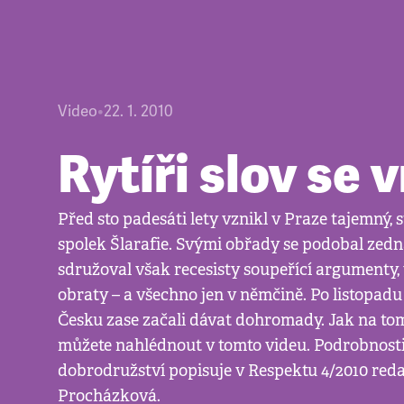
Video
•
22. 1. 2010
Rytíři slov se v
Před sto padesáti lety vznikl v Praze tajemný, 
spolek Šlarafie. Svými obřady se podobal zed
sdružoval však recesisty soupeřící argumenty,
obraty – a všechno jen v němčině. Po listopadu 
Česku zase začali dávat dohromady. Jak na tom
můžete nahlédnout v tomto videu. Podrobnosti
dobrodružství popisuje v Respektu 4/2010 red
Procházková.